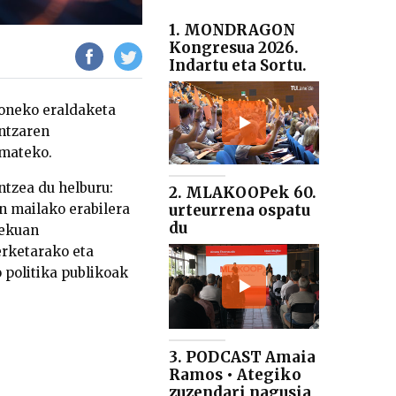
1. MONDRAGON
Kongresua 2026.
Indartu eta Sortu.
koneko eraldaketa
ntzaren
emateko.
ntzea du helburu:
2. MLAKOOPek 60.
urteurrena ospatu
n mailako erabilera
du
lekuan
erketarako eta
 politika publikoak
3. PODCAST Amaia
Ramos • Ategiko
zuzendari nagusia