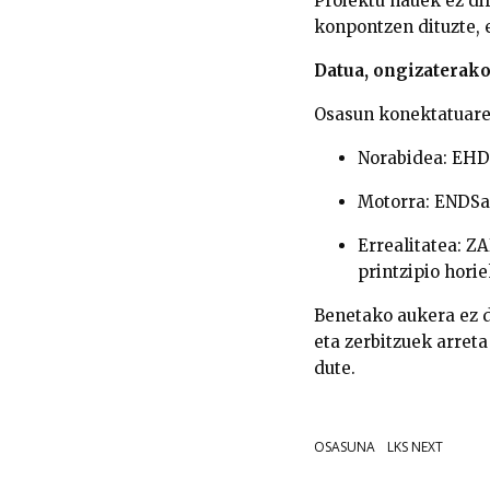
Proiektu hauek ez di
konpontzen dituzte
,
Datua, ongizaterako
Osasun konektatuaren
Norabidea
: EHD
Motorra
: ENDSa
Errealitatea
: Z
printzipio hori
Benetako aukera ez d
eta zerbitzuek arreta
dute.
OSASUNA
LKS NEXT