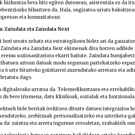
k hizkuntza bera hitz egiten dutenean, asistentzia ez da i
ebentziozko bihurtzen da. Hala, ongizatea urrats bakoitzea
enpresan eta komunitatean.
a: Zaindata eta Zaindata Next
hori urrats zehatz eta estrategikoen bidez ari da gauzatz
 Zaindata eta Zaindata Next ekimenak dira horren adibide
 eremu soziosanitariora ekarri baitute.
Zaindata b
urujabetz
pribatuen artean datuak modu seguruan partekatzeko espaz
eta 6 urte bitarteko goiztiarrei zuzendutako arretara eta ad
deratuta dago.
 digitalerako urratsa da.
Telemedikuntzara eta errehabilita
 du bere irismena, datu klinikoak, sozialak eta funtzionala
iektuek bide berriak irekitzen dituzte datuen integrazioa h
sendotzeko, zerbitzuak pertsonalizatzeko eta azterketa-ga
a da: zaintza eta arreta ingurune errealetan, erabakirik on