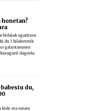
a honetan?
ura
en bidaiak ugaritzen
i du 3 hilabetetik
eko gaixotasunen
skuragarri dagoela
-babestu du,
00
kide eta estatu