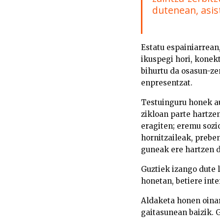
dutenean, asis
Estatu espainiarrean
ikuspegi hori, konek
bihurtu da osasun-ze
enpresentzat.
Testuinguru honek au
zikloan parte hartzen
eragiten; eremu sozi
hornitzaileak, preben
guneak ere hartzen d
Guztiek izango dute 
honetan, betiere inte
Aldaketa honen oinarr
gaitasunean baizik.
G