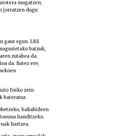
txarotera mugatzen;
n jorratzen dugu:
en gaur egun.
LKS
 nagusietako batzuk,
aren zutabea da.
ioa da.
Batez ere,
inekoen
zio fisiko zein
k bateratuz.
obetzeko, baliabideen
itasuna handitzeko.
enak hartzea.