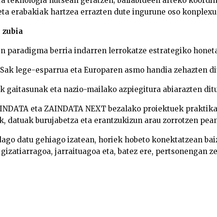
ra teknologia hutsean geratzen;
baliabideen arteko koordin
 eta
erabakiak hartzea errazten
dute ingurune oso konplexu
 zubia
 paradigma berria indarren lerrokatze estrategiko honeta
Sak lege-esparrua eta Europaren asmo handia zehazten di
k gaitasunak eta nazio-mailako azpiegitura abiarazten ditu
AINDATA eta ZAINDATA NEXT bezalako proiektuek praktika
ek, datuak burujabetza eta erantzukizun arau zorrotzen pea
ago datu gehiago izatean, horiek hobeto konektatzean bai
 gizatiarragoa, jarraituagoa eta, batez ere, pertsonengan z