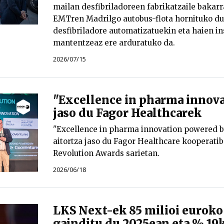
mailan desfibriladoreen fabrikatzaile bakar
EMTren Madrilgo autobus-flota hornituko du
desfibriladore automatizatuekin eta haien in
mantentzeaz ere arduratuko da.
2026/07/15
"Excellence in pharma innova
jaso du Fagor Healthcarek
"Excellence in pharma innovation powered 
aitortza jaso du Fagor Healthcare kooperatib
Revolution Awards sarietan.
2026/06/18
LKS Next-ek 85 milioi euroko
gainditu du 2025ean eta % 19k