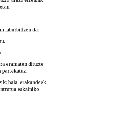
azio-arazo errealak
etan.
n laburbiltzen da:
tu.
.
ra eramaten dituzte
n partekatuz.
zik
; hala, erakundeek
entratua eskainiko