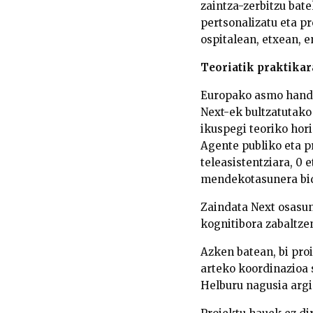
zaintza-zerbitzu bate
pertsonalizatu eta pr
ospitalean, etxean, 
Teoriatik praktikar
Europako asmo handi 
Next
-ek bultzatutako
ikuspegi teoriko hori
Agente publiko eta 
teleasistentziara, 0 
mendekotasunera
bi
Zaindata Next osasun
kognitibora
zabaltzen
Azken batean, bi pro
arteko koordinazioa 
Helburu nagusia argi