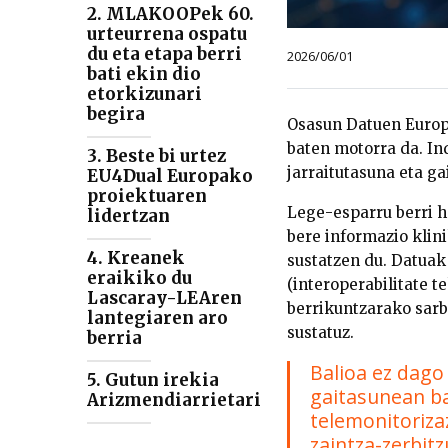
2. MLAKOOPek 60.
urteurrena ospatu
du eta etapa berri
2026/06/01
bati ekin dio
etorkizunari
begira
Osasun Datuen Europa
baten motorra da. In
3. Beste bi urtez
jarraitutasuna eta g
EU4Dual Europako
proiektuaren
Lege-esparru berri h
lidertzan
bere informazio klin
4. Kreanek
sustatzen du. Datuak
eraikiko du
(interoperabilitate t
Lascaray-LEAren
berrikuntzarako sarb
lantegiaren aro
sustatuz.
berria
Balioa ez dago
5. Gutun irekia
gaitasunean ba
Arizmendiarrietari
telemonitoriza
zaintza-zerbitz