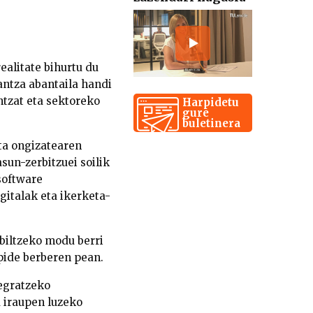
ealitate bihurtu du
antza abantaila handi
ntzat eta sektoreko
Harpidetu
gure
buletinera
ta ongizatearen
sun-zerbitzuei soilik
software
gitalak eta ikerketa-
biltzeko modu berri
zpide berberen pean.
tegratzeko
 iraupen luzeko