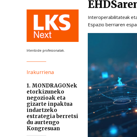
EHDSaren
Interoperabilitateak e
Espazio berriaren espa
Irtenbide profesionalak.
Irakurriena
1. MONDRAGONek
etorkizuneko
negozioak eta
gizarte inpaktua
indartzeko
estrategia berretsi
du aurtengo
Kongresuan