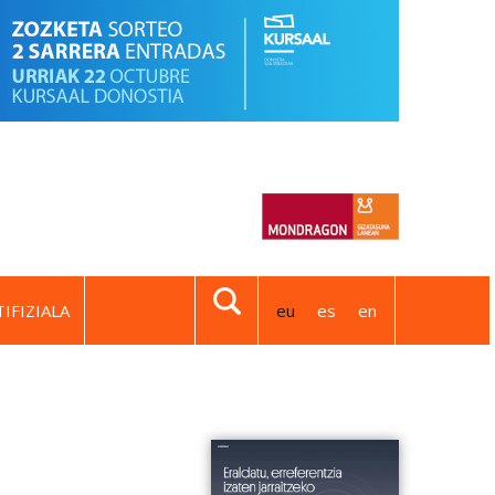
IFIZIALA
eu
es
en