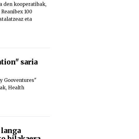
ra den kooperatibak,
 Reanibex 100
stalatzeaz eta
tion" saria
by Gooventures"
ak, Health
 langa
o bilakaera