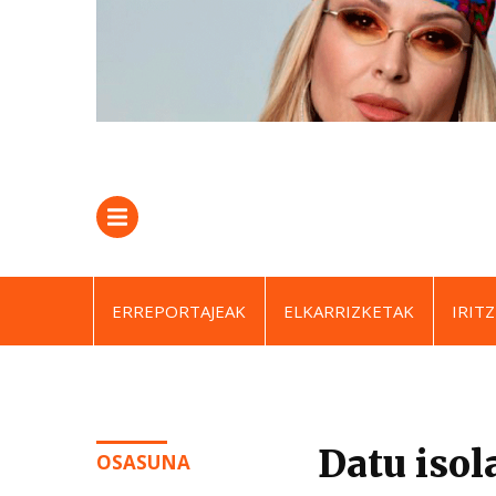
ERREPORTAJEAK
ELKARRIZKETAK
IRITZ
Datu isol
OSASUNA