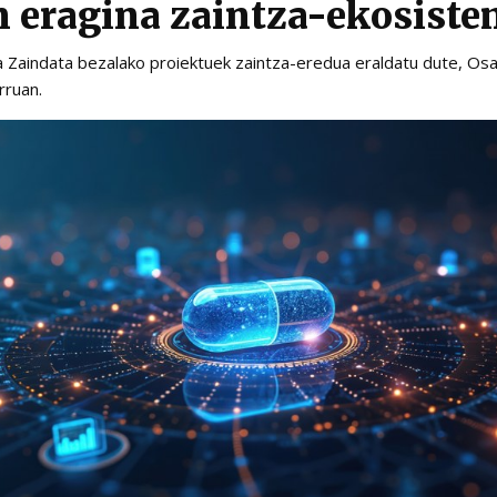
 eragina zaintza-ekosist
ta Zaindata bezalako proiektuek zaintza-eredua eraldatu dute, O
rruan.