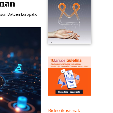
eman
sasun Datuen Europako
Bideo ikusienak