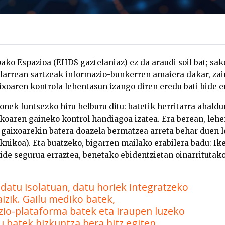
ko Espazioa (EHDS gaztelaniaz) ez da araudi soil bat; sa
darrean sartzeak informazio-bunkerren amaiera dakar, zai
aixoaren kontrola lehentasun izango diren eredu bati bide 
onek funtsezko hiru helburu ditu: batetik h
erritarra ahaldu
ikoaren gaineko kontrol handiagoa izatea. Era berean, l
ehe
 gaixoarekin batera doazela bermatzea arreta behar duen 
eknikoa). Eta buatzeko, b
igarren mailako erabilera badu: Ik
ide segurua erraztea, benetako ebidentzietan oinarritutako
 datu isolatuan, datu horiek integratzeko
izik. Gailu mediko batek,
zio-plataforma batek eta iraupen luzeko
u batek hizkuntza bera hitz egiten