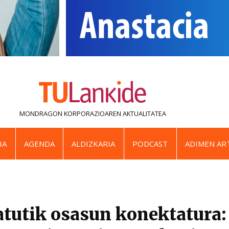
MONDRAGON KORPORAZIOAREN
AKTUALITATEA
IA
AGENDA
ALDIZKARIA
PODCAST
ADIMEN ART
atutik osasun konektatura: