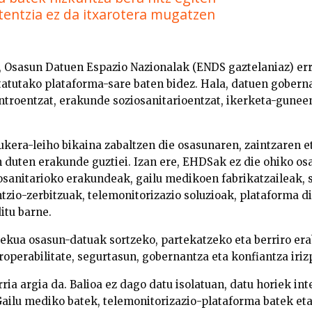
tentzia ez da itxarotera mugatzen
, Osasun Datuen Espazio Nazionalak (ENDS gaztelaniaz) err
tatutako plataforma-sare baten bidez. Hala, datuen gobern
ntroentzat, erakunde soziosanitarioentzat, ikerketa-gunee
kera-leiho bikaina zabaltzen die osasunaren, zaintzaren e
 duten erakunde guztiei. Izan ere, EHDSak ez die ohiko osa
osanitarioko erakundeak, gailu medikoen fabrikatzaileak, 
tzio-zerbitzuak, telemonitorizazio soluzioak, plataforma di
itu barne.
lekua osasun-datuak sortzeko, partekatzeko eta berriro era
roperabilitate, segurtasun, gobernantza eta konfiantza iri
ia argia da. Balioa ez dago datu isolatuan, datu horiek in
ailu mediko batek, telemonitorizazio-plataforma batek eta