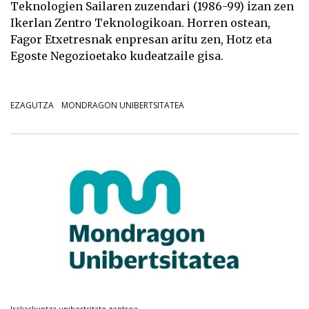
Teknologien Sailaren zuzendari (1986-99) izan zen
Ikerlan Zentro Teknologikoan. Horren ostean,
Fagor Etxetresnak enpresan aritu zen, Hotz eta
Egoste Negozioetako kudeatzaile gisa.
EZAGUTZA
MONDRAGON UNIBERTSITATEA
Irakaskuntza unibertsitate zentroa