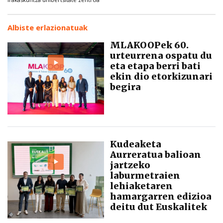
Albiste erlazionatuak
MLAKOOPek 60.
urteurrena ospatu du
eta etapa berri bati
ekin dio etorkizunari
begira
Kudeaketa
Aurreratua balioan
jartzeko
laburmetraien
lehiaketaren
hamargarren edizioa
deitu dut Euskalitek