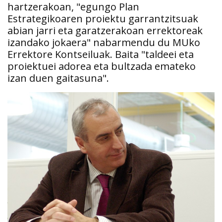
hartzerakoan, "egungo Plan
Estrategikoaren proiektu garrantzitsuak
abian jarri eta garatzerakoan errektoreak
izandako jokaera" nabarmendu du MUko
Errektore Kontseiluak. Baita "taldeei eta
proiektuei adorea eta bultzada emateko
izan duen gaitasuna".