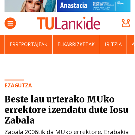
ERREPORTAJEAK
ELKARRIZKETAK
IRITZIA
EZAGUTZA
Beste lau urterako MUko
errektore izendatu dute Iosu
Zabala
Zabala 2006tik da MUko errektore. Erabakia