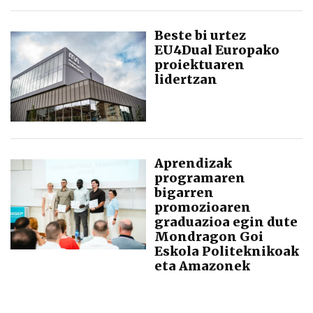
Beste bi urtez
EU4Dual Europako
proiektuaren
lidertzan
Aprendizak
programaren
bigarren
promozioaren
graduazioa egin dute
Mondragon Goi
Eskola Politeknikoak
eta Amazonek