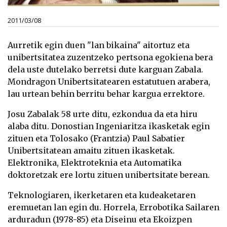
2011/03/08
Aurretik egin duen "lan bikaina" aitortuz eta
unibertsitatea zuzentzeko pertsona egokiena bera
dela uste dutelako berretsi dute karguan Zabala.
Mondragon Unibertsitatearen estatutuen arabera,
lau urtean behin berritu behar kargua errektore.
Josu Zabalak 58 urte ditu, ezkondua da eta hiru
alaba ditu. Donostian Ingeniaritza ikasketak egin
zituen eta Tolosako (Frantzia) Paul Sabatier
Unibertsitatean amaitu zituen ikasketak.
Elektronika, Elektroteknia eta Automatika
doktoretzak ere lortu zituen unibertsitate berean.
Teknologiaren, ikerketaren eta kudeaketaren
eremuetan lan egin du.
Horrela, Errobotika Sailaren
arduradun (1978-85) eta Diseinu eta Ekoizpen