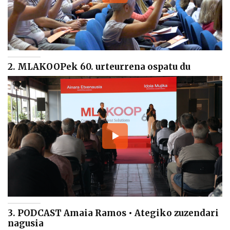
2. MLAKOOPek 60. urteurrena ospatu du
3. PODCAST Amaia Ramos • Ategiko zuzendari
nagusia