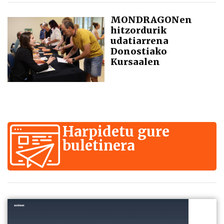
MONDRAGONen
hitzordurik
udatiarrena
Donostiako
Kursaalen
Harpidetu gure
buletinera