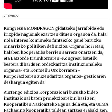
2012/04/25
Kongresua MONDRAGON gidatzeko jarraibide edo
irizpide nagusiak ezartzen dituen organoa da, hala
nola interes komuneko funtsezko gaiei buruzko
oinarrizko politiken definizioa. Organo horretan,
halaber, kooperatiba berrien sarrera onartzen da,
eta Batzorde Iraunkorraren -Kongresu batetik
bestera diharduen ordezkaritza instituzionaleko
organoa- eta Kontseilu Orokorraren -
Korporazioaren zuzendaritza organoa- gestioaren
deskargua egiten da.
Aurtengo edizioa Korporazioari buruzko bideo
instituzional baten proiekzioarekin hasi zen,
Kooperatiben Nazioarteko Eguna dela eta, eta ULMA
Packaging kooperatiba taldean sartzea erabaki zen.