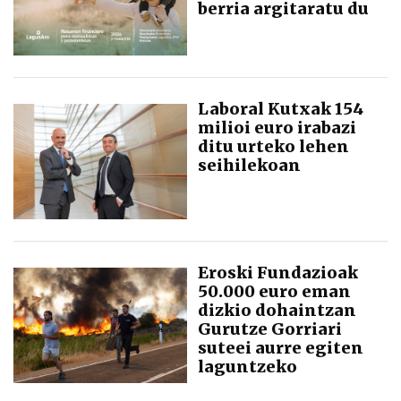
berria argitaratu du
Laboral Kutxak 154
milioi euro irabazi
ditu urteko lehen
seihilekoan
Eroski Fundazioak
50.000 euro eman
dizkio dohaintzan
Gurutze Gorriari
suteei aurre egiten
laguntzeko