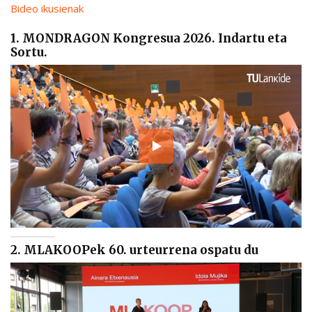
Bideo ikusienak
1. MONDRAGON Kongresua 2026. Indartu eta
Sortu.
2. MLAKOOPek 60. urteurrena ospatu du