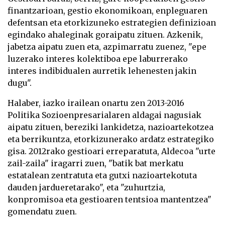
finantzarioan, gestio ekonomikoan, enpleguaren
defentsan eta etorkizuneko estrategien definizioan
egindako ahaleginak goraipatu zituen. Azkenik,
jabetza aipatu zuen eta, azpimarratu zuenez, "epe
luzerako interes kolektiboa epe laburrerako
interes indibidualen aurretik lehenesten jakin
dugu".
Halaber, iazko irailean onartu zen 2013-2016
Politika Sozioenpresarialaren aldagai nagusiak
aipatu zituen, bereziki lankidetza, nazioartekotzea
eta berrikuntza, etorkizunerako ardatz estrategiko
gisa. 2012rako gestioari erreparatuta, Aldecoa "urte
zail-zaila" iragarri zuen, "batik bat merkatu
estatalean zentratuta eta gutxi nazioartekotuta
dauden jardueretarako", eta "zuhurtzia,
konpromisoa eta gestioaren tentsioa mantentzea"
gomendatu zuen.