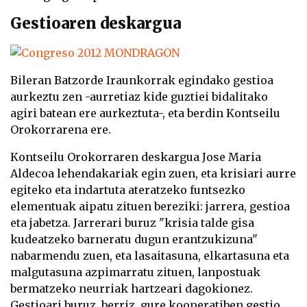
Gestioaren deskargua
Bileran Batzorde Iraunkorrak egindako gestioa
aurkeztu zen -aurretiaz kide guztiei bidalitako
agiri batean ere aurkeztuta-, eta berdin Kontseilu
Orokorrarena ere.
Kontseilu Orokorraren deskargua Jose Maria
Aldecoa lehendakariak egin zuen, eta krisiari aurre
egiteko eta indartuta ateratzeko funtsezko
elementuak aipatu zituen bereziki: jarrera, gestioa
eta jabetza. Jarrerari buruz "krisia talde gisa
kudeatzeko barneratu dugun erantzukizuna"
nabarmendu zuen, eta lasaitasuna, elkartasuna eta
malgutasuna azpimarratu zituen, lanpostuak
bermatzeko neurriak hartzeari dagokionez.
Gestioari buruz, berriz, gure kooperatiben gestio