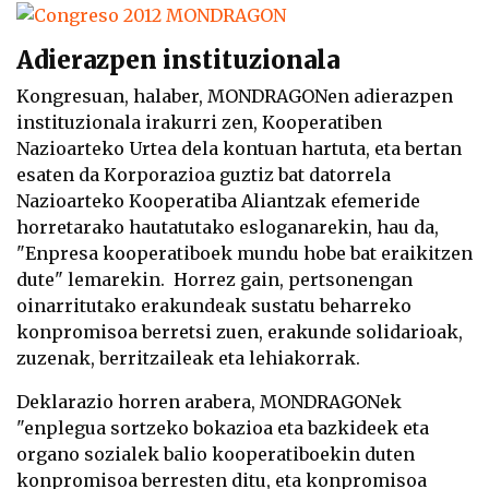
Adierazpen instituzionala
Kongresuan, halaber, MONDRAGONen adierazpen
instituzionala irakurri zen, Kooperatiben
Nazioarteko Urtea dela kontuan hartuta, eta bertan
esaten da Korporazioa guztiz bat datorrela
Nazioarteko Kooperatiba Aliantzak efemeride
horretarako hautatutako esloganarekin, hau da,
"Enpresa kooperatiboek mundu hobe bat eraikitzen
dute" lemarekin. Horrez gain, pertsonengan
oinarritutako erakundeak sustatu beharreko
konpromisoa berretsi zuen, erakunde solidarioak,
zuzenak, berritzaileak eta lehiakorrak.
Deklarazio horren arabera, MONDRAGONek
"enplegua sortzeko bokazioa eta bazkideek eta
organo sozialek balio kooperatiboekin duten
konpromisoa berresten ditu, eta konpromisoa