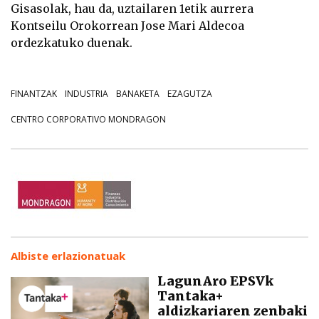
Gisasolak, hau da, uztailaren 1etik aurrera
Kontseilu Orokorrean Jose Mari Aldecoa
ordezkatuko duenak.
FINANTZAK
INDUSTRIA
BANAKETA
EZAGUTZA
CENTRO CORPORATIVO MONDRAGON
Albiste erlazionatuak
LagunAro EPSVk
Tantaka+
aldizkariaren zenbaki