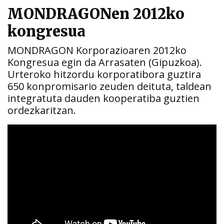
MONDRAGONen 2012ko
kongresua
MONDRAGON Korporazioaren 2012ko
Kongresua egin da Arrasaten (Gipuzkoa).
Urteroko hitzordu korporatibora guztira
650 konpromisario zeuden deituta, taldean
integratuta dauden kooperatiba guztien
ordezkaritzan.