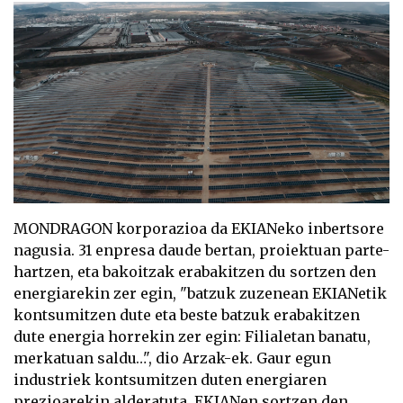
MONDRAGON korporazioa da EKIANeko inbertsore
nagusia. 31 enpresa daude bertan, proiektuan parte-
hartzen, eta bakoitzak erabakitzen du sortzen den
energiarekin zer egin, "batzuk zuzenean EKIANetik
kontsumitzen dute eta beste batzuk erabakitzen
dute energia horrekin zer egin: Filialetan banatu,
merkatuan saldu…", dio Arzak-ek. Gaur egun
industriek kontsumitzen duten energiaren
prezioarekin alderatuta, EKIANen sortzen den