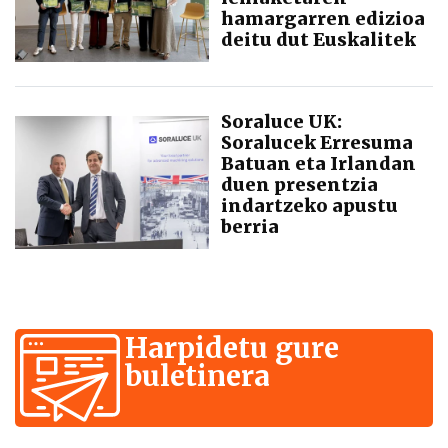
hamargarren edizioa
deitu dut Euskalitek
Soraluce UK:
Soralucek Erresuma
Batuan eta Irlandan
duen presentzia
indartzeko apustu
berria
Harpidetu gure
buletinera