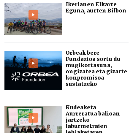
Ikerlanen Elkarte
Eguna, aurten Bilbon
Orbeak bere
Fundazioa sortu du
mugikortasuna,
ongizatea eta gizarte
konpromisoa
sustatzeko
Kudeaketa
Aurreratua balioan
jartzeko
laburmetraien
lehiaketaren