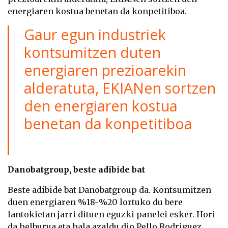
energiaren kostua benetan da konpetitiboa.
Gaur egun industriek
kontsumitzen duten
energiaren prezioarekin
alderatuta, EKIANen sortzen
den energiaren kostua
benetan da konpetitiboa
Danobatgroup, beste adibide bat
Beste adibide bat Danobatgroup da. Kontsumitzen
duen energiaren %18-%20 lortuko du bere
lantokietan jarri dituen eguzki panelei esker. Hori
da helburua eta hala azaldu dio Pello Rodriguez