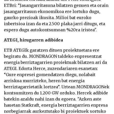
ETBri: “Jasangarritasuna bilatzen genuen eta orain
jasangarritasun ekonomikoa ere lortuko dugu,
gaurko prezioak ikusita. Milioi bat euroko
inbertsioa izan da eta 2.500 plaka jarri ditugu, eta
espero dugu autokontsumoan %20ra iristea".
ATEGI, hirugarren adibidea
ETB ATEGIk garatzen dituen proiektuetara ere
begiratu du. MONDRAGON taldeko enpresentzat
energia berriztagarrien proiektuak bilatzen ari da
ATEGI. Edorta Herce, zuzendariaren esanetan:
“Gure enpresei gomendatzen diegu, nolabait
arriskua murrizteko, heren bat energia
berriztagarrietatik lortzea”. Urtean MONDRAGONek
kontsumitzen du 1.200 GW orduko. Hercek adibide
batekin azaldu nahi izan du egoera. "Azken aste
hauetan Statkraft, energia berriztagarrien enpresa
norbegiarrak aurkeztutako bi proiektuek sortuko