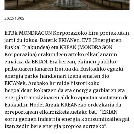
2022/10/05
ETBk MONDRAGON Korporazioko hiru proiektutan
jarri du fokoa. Batetik EKIANen. EVE (Energiaren
Euskal Erakundea) eta KREAN (MONDRAGON
Korporazioa) erakundeen arteko elkarlanaren
emaitza da EKIAN. Era berean, ekimen publiko-
pribatuaren lanaren fruitua da. Euskadiko eguzki
energia parke handienari izena ematen dio
EKIANek. Arabako lurralde historikoko
hegoaldean kokatzen da eta energia garbiaren eta
energia trantsizioaren aldeko apustua sustatzen du
Euskadin. Hodei Arzak KREANeko ordezkaria da
erreportajean elkarrizketatuetako bat. “EKIAN
sortu genuen industria energia kontsumitzailea gai
izan zedin bere energia propioa sortzeko".