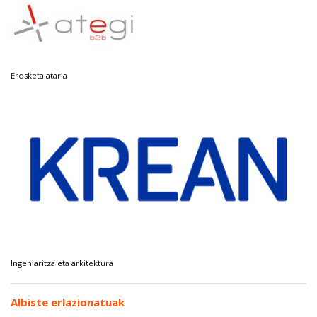
Erosketa ataria
Ingeniaritza eta arkitektura
Albiste erlazionatuak