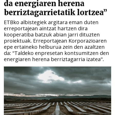
da energiaren herena
berriztagarrietatik lortzea”
ETBko albistegiek argitara eman duten
erreportajean aintzat hartzen dira
kooperatiba batzuk abian jarri dituzten
proiektuak. Erreportajean Korporazioaren
epe ertaineko helburua zein den azaltzen
da: "Taldeko enpresetan kontsumitzen den
energiaren herena berriztagarria izatea".