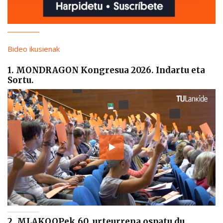
Bideo ikusienak
1. MONDRAGON Kongresua 2026. Indartu eta
Sortu.
2. MLAKOOPek 60. urteurrena ospatu du