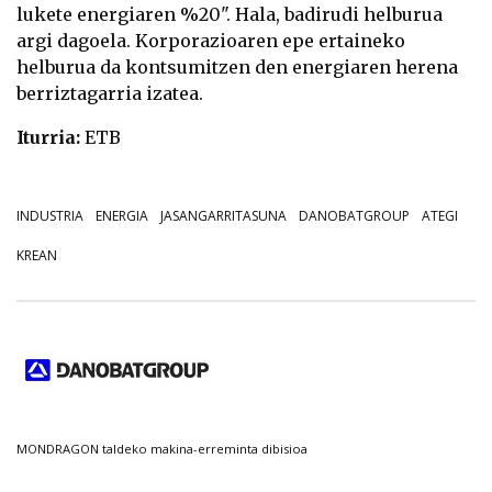
lukete energiaren %20". Hala, badirudi helburua
argi dagoela. Korporazioaren epe ertaineko
helburua da kontsumitzen den energiaren herena
berriztagarria izatea.
Iturria:
ETB
INDUSTRIA
ENERGIA
JASANGARRITASUNA
DANOBATGROUP
ATEGI
KREAN
MONDRAGON taldeko makina-erreminta dibisioa