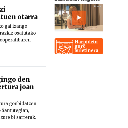
zi
tuen otarra
o gai izango
razkiz osatutako
kooperatibaren
Harpidetu
gure
buletinera
gingo den
rtura joan
tura gonbidatzen
o Santutegian,
zure bi sarrerak.