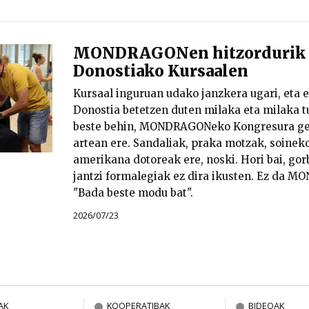
MONDRAGONen hitzordurik u
Donostiako Kursaalen
Kursaal inguruan udako janzkera ugari, eta e
Donostia betetzen duten milaka eta milaka tu
beste behin, MONDRAGONeko Kongresura ger
artean ere. Sandaliak, praka motzak, soineko
amerikana dotoreak ere, noski. Hori bai, gorb
jantzi formalegiak ez dira ikusten. Ez da M
"Bada beste modu bat".
2026/07/23
AK
KOOPERATIBAK
BIDEOAK