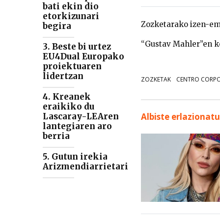
bati ekin dio
etorkizunari
Zozketarako izen-ema
begira
“Gustav Mahler”en ko
3. Beste bi urtez
EU4Dual Europako
proiektuaren
lidertzan
ZOZKETAK
CENTRO CORP
4. Kreanek
eraikiko du
Lascaray-LEAren
Albiste erlazionat
lantegiaren aro
berria
5. Gutun irekia
Arizmendiarrietari