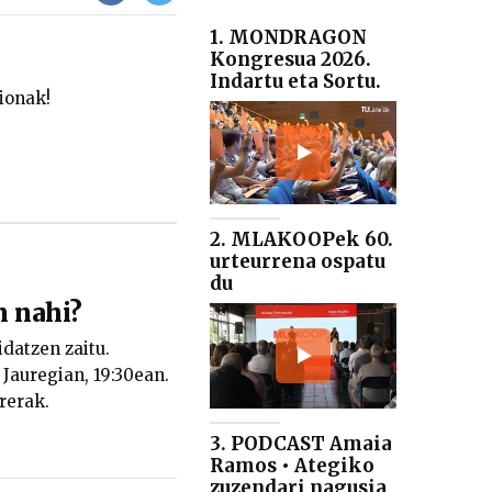
1. MONDRAGON
Kongresua 2026.
Indartu eta Sortu.
ionak!
2. MLAKOOPek 60.
urteurrena ospatu
du
n nahi?
datzen zaitu.
Jauregian, 19:30ean.
rerak.
3. PODCAST Amaia
Ramos • Ategiko
zuzendari nagusia