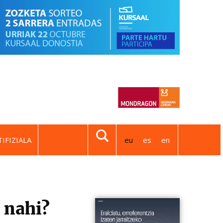
IFIZIALA
eu
es
en
 nahi?