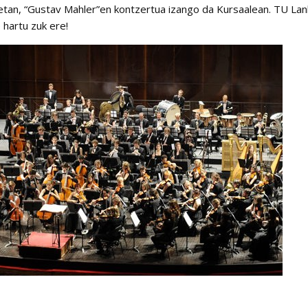
tan, “Gustav Mahler”en kontzertua izango da Kursaalean. TU Lan
 hartu zuk ere!