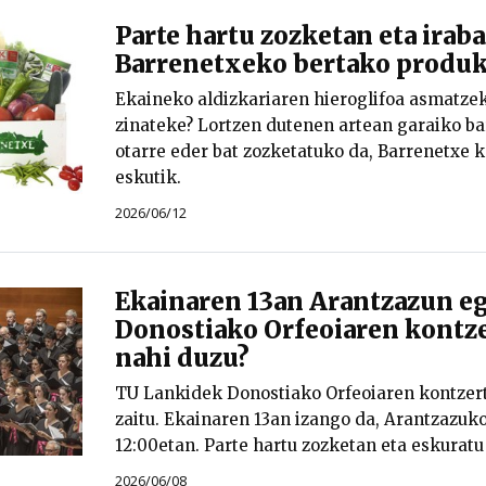
Parte hartu zozketan eta iraba
Barrenetxeko bertako produk
Ekaineko aldizkariaren hieroglifoa asmatzek
zinateke? Lortzen dutenen artean garaiko ba
otarre eder bat zozketatuko da, Barrenetxe 
eskutik.
2026/06/12
Ekainaren 13an Arantzazun e
Donostiako Orfeoiaren kontze
nahi duzu?
TU Lankidek Donostiako Orfeoiaren kontzer
zaitu. Ekainaren 13an izango da, Arantzazuk
12:00etan. Parte hartu zozketan eta eskuratu 
2026/06/08