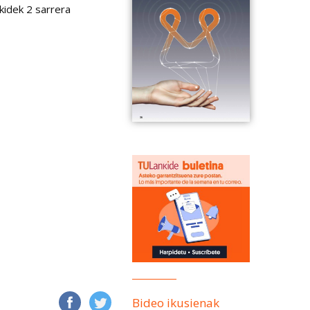
kidek 2 sarrera
Bideo ikusienak