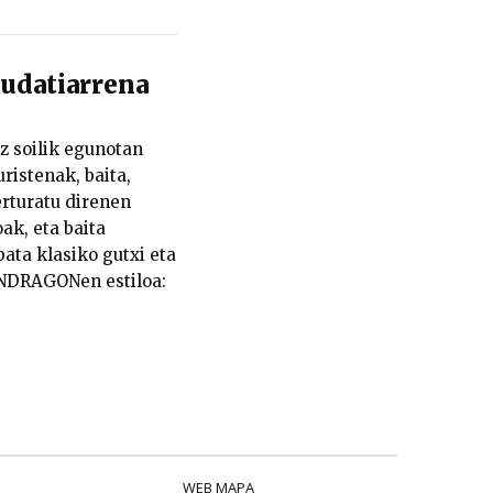
datiarrena
z soilik egunotan
ristenak, baita,
turatu direnen
ak, eta baita
ata klasiko gutxi eta
ONDRAGONen estiloa:
WEB MAPA