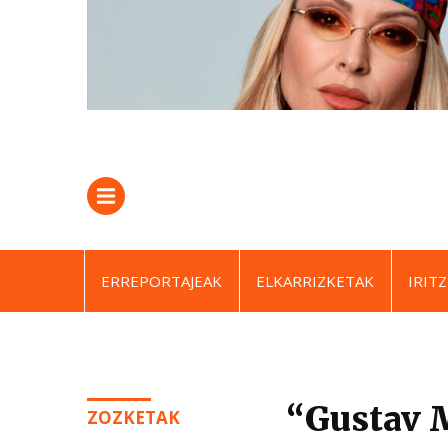
ERREPORTAJEAK
ELKARRIZKETAK
IRITZ
“Gustav M
ZOZKETAK