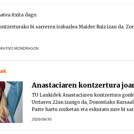
tea itxita dago.
ntzerturako bi sarreren irabazlea
Maider Ruiz
izan da. Zor
ORATIVO MONDRAGON
uak
Anastaciaren kontzertura joa
TU Lankidek Anastaciaren kontzertura gonbi
Urriaren 22an izango da, Donostiako Kursaal 
Parte hartu zozketan eta eskuratu zure bi sar
2026/06/30