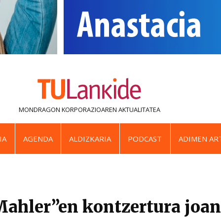
MONDRAGON KORPORAZIOAREN
AKTUALITATEA
IA
AGENDA
ALDIZKARIA
PODCAST
ADIMEN ART
ahler”en kontzertura joan