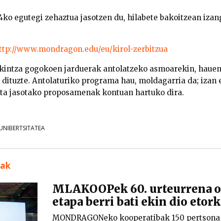
14ko egutegi zehaztua jasotzen du, hilabete bakoitzean izan
ttp://www.mondragon.edu/eu/kirol-zerbitzua
ekintza gogokoen jarduerak antolatzeko asmoarekin, haue
 dituzte. Antolaturiko programa hau, moldagarria da; izan 
eta jasotako proposamenak kontuan hartuko dira.
NIBERTSITATEA
uak
MLAKOOPek 60. urteurrena os
etapa berri bati ekin dio etor
MONDRAGONeko kooperatibak 150 pertsona i