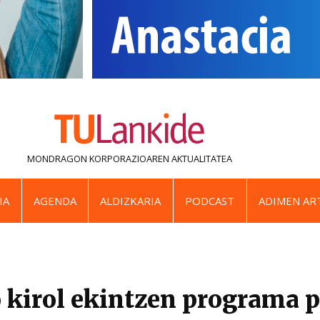
MONDRAGON KORPORAZIOAREN
AKTUALITATEA
IA
AGENDA
ALDIZKARIA
PODCAST
ADIMEN ART
 kirol ekintzen programa p