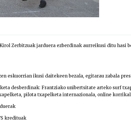
Kirol Zerbitzuak jarduera ezberdinak aurreikusi ditu hasi b
en eskuorrian ikusi daitekeen bezala, egitarau zabala pres
keta desberdinak: Frantziako unibertsitate arteko surf txap
xapelketa, pilota txapelketa internazionala, online korrikal
rduerak
TS kredituak