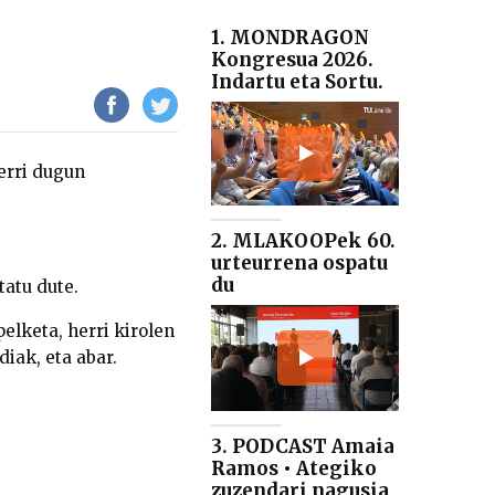
1. MONDRAGON
Kongresua 2026.
Indartu eta Sortu.
erri dugun
2. MLAKOOPek 60.
urteurrena ospatu
du
tatu dute.
elketa, herri kirolen
diak, eta abar.
3. PODCAST Amaia
Ramos • Ategiko
zuzendari nagusia