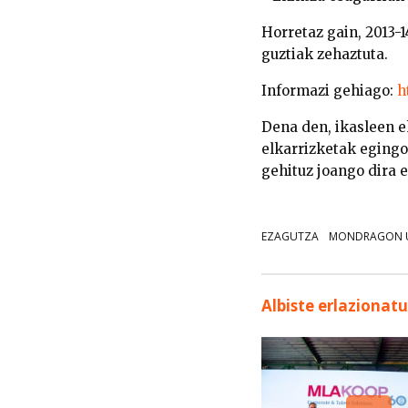
Horretaz gain, 2013-
guztiak zehaztuta.
Informazi gehiago:
h
Dena den, ikasleen 
elkarrizketak egingo
gehituz joango dira 
EZAGUTZA
MONDRAGON U
Albiste erlazionat