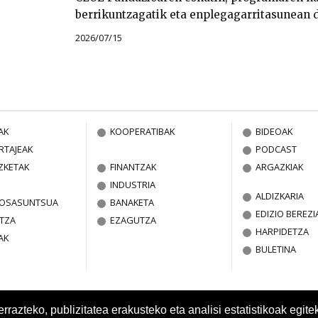
berrikuntzagatik eta enplegagarritasunean 
2026/07/15
AK
KOOPERATIBAK
BIDEOAK
RTAJEAK
PODCAST
ZKETAK
FINANTZAK
ARGAZKIAK
INDUSTRIA
ALDIZKARIA
A OSASUNTSUA
BANAKETA
EDIZIO BEREZI
TZA
EZAGUTZA
HARPIDETZA
AK
BULETINA
azteko, publizitatea erakusteko eta analisi estatistikoak egite