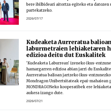
bere ibilbideari aitortza egiteko eta datoze
partekatzeko.
2026/07/17
Kudeaketa Aurreratua balioan
laburmetraien lehiaketaren 
edizioa deitu dut Euskalitek
'Kudeaketa Laburrean' izeneko ikus-entzune
hamargarren edizioa abian jarri du Euskalit
Aurreratua balioan jartzeko ikus-entzunezko
Mondragon Unibertsitateak epai-mahaiean p
MONDRAGONeko kooperatibek ere lehiaketa
aukera izango dute.
2026/07/21