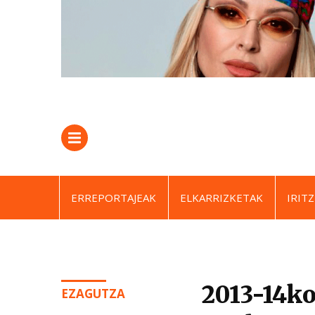
ERREPORTAJEAK
ELKARRIZKETAK
IRITZ
2013-14ko
EZAGUTZA