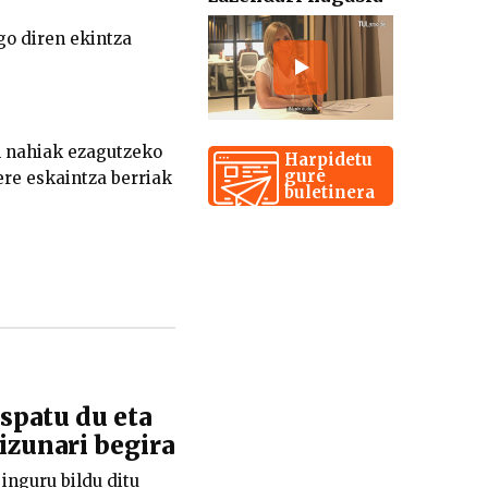
go diren ekintza
n nahiak ezagutzeko
Harpidetu
gure
ere eskaintza berriak
buletinera
patu du eta
kizunari begira
nguru bildu ditu