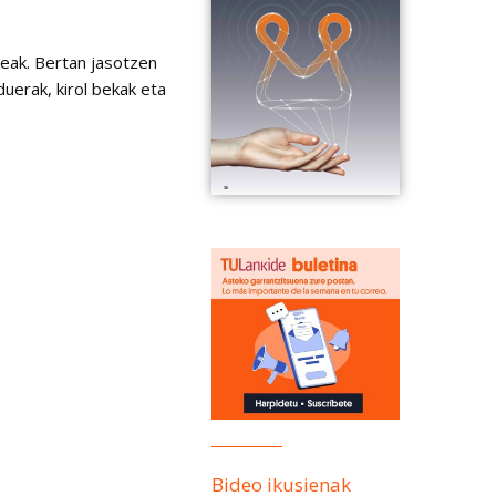
teak. Bertan jasotzen
uerak, kirol bekak eta
Bideo ikusienak