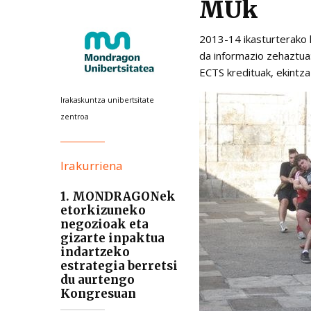
MUk
2013-14 ikasturterako 
da informazio zehaztua:
ECTS kredituak, ekintza
Irakaskuntza unibertsitate
zentroa
Irakurriena
1. MONDRAGONek
etorkizuneko
negozioak eta
gizarte inpaktua
indartzeko
estrategia berretsi
du aurtengo
Kongresuan