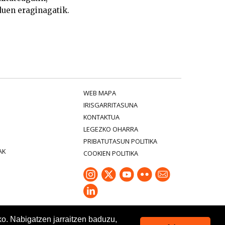
duen eraginagatik.
WEB MAPA
IRISGARRITASUNA
KONTAKTUA
LEGEZKO OHARRA
PRIBATUTASUN POLITIKA
AK
COOKIEN POLITIKA
ko. Nabigatzen jarraitzen baduzu,