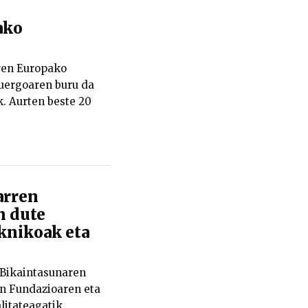
ako
ren Europako
zuergoaren buru da
k. Aurten beste 20
arren
n dute
knikoak eta
Bikaintasunaren
nn Fundazioaren eta
itateagatik,