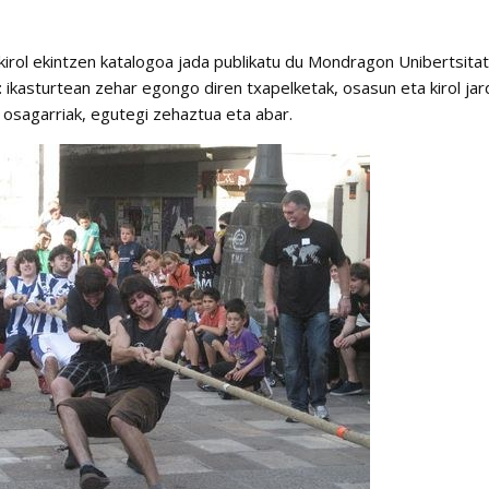
kirol ekintzen katalogoa jada publikatu du Mondragon Unibertsita
 ikasturtean zehar egongo diren txapelketak, osasun eta kirol jard
 osagarriak, egutegi zehaztua eta abar.