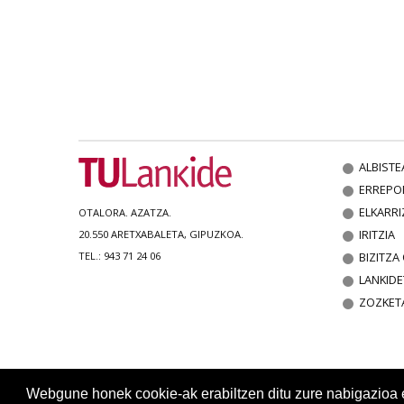
ALBISTE
ERREPO
ELKARRI
OTALORA. AZATZA.
IRITZIA
20.550 ARETXABALETA, GIPUZKOA.
BIZITZ
TEL.: 943 71 24 06
LANKIDE
ZOZKET
Webgune honek cookie-ak erabiltzen ditu zure nabigazioa err