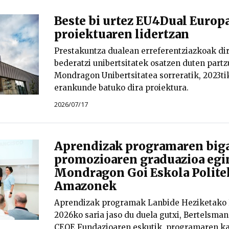
Beste bi urtez EU4Dual Europ
proiektuaren lidertzan
Prestakuntza dualean erreferentziazkoak di
bederatzi unibertsitatek osatzen duten part
Mondragon Unibertsitatea sorreratik, 2023ti
erankunde batuko dira proiektura.
2026/07/17
Aprendizak programaren big
promozioaren graduazioa egi
Mondragon Goi Eskola Polite
Amazonek
Aprendizak programak Lanbide Heziketako 
2026ko saria jaso du duela gutxi, Bertelsma
CEOE Fundazioaren eskutik, programaren kal