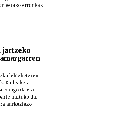
n urteetako erronkak
 jartzeko
hamargarren
zko lehiaketaren
ek. Kudeaketa
a izango da eta
arte hartuko du.
ra aurkezteko