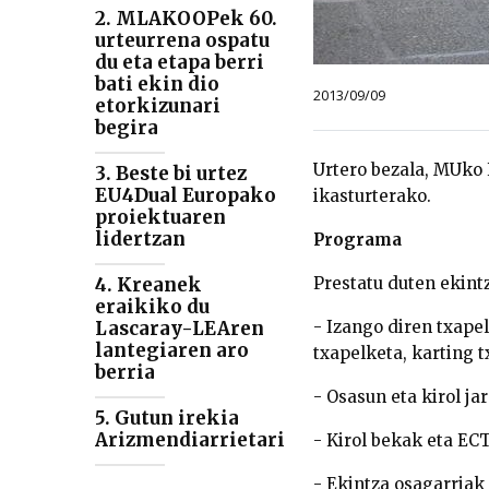
2. MLAKOOPek 60.
urteurrena ospatu
du eta etapa berri
bati ekin dio
2013/09/09
etorkizunari
begira
Urtero bezala, MUko 
3. Beste bi urtez
EU4Dual Europako
ikasturterako.
proiektuaren
lidertzan
Programa
4. Kreanek
Prestatu duten ekintz
eraikiko du
Lascaray-LEAren
- Izango diren txapel
lantegiaren aro
txapelketa, karting t
berria
- Osasun eta kirol ja
5. Gutun irekia
Arizmendiarrietari
- Kirol bekak eta EC
- Ekintza osagarriak