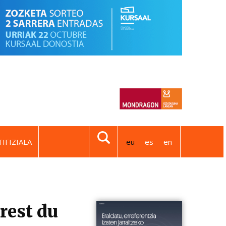
IFIZIALA
eu
es
en
rest du