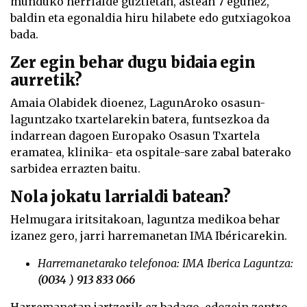
munduko herrialde guztietan, astean 7 egunez,
baldin eta egonaldia hiru hilabete edo gutxiagokoa
bada.
Zer egin behar dugu bidaia egin
aurretik?
Amaia Olabidek dioenez, LagunAroko osasun-
laguntzako txartelarekin batera, funtsezkoa da
indarrean dagoen Europako Osasun Txartela
eramatea, klinika- eta ospitale-sare zabal baterako
sarbidea errazten baitu.
Nola jokatu larrialdi batean?
Helmugara iritsitakoan, laguntza medikoa behar
izanez gero, jarri harremanetan IMA Ibéricarekin.
Harremanetarako telefonoa: IMA Iberica Laguntza:
(0034 ) 913 833 066
Harremanetan jartzerik ez badago, edozein zentro