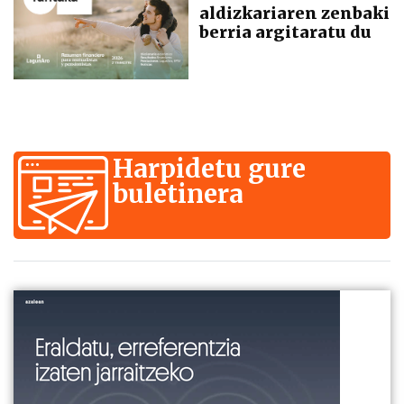
aldizkariaren zenbaki
berria argitaratu du
Harpidetu gure
buletinera