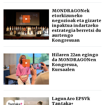
MONDRAGONek
etorkizuneko
negozioak eta gizarte
inpaktua indartzeko
estrategia berretsi du
aurtengo
Kongresuan
Hilaren 22an egingo
da MONDRAGONen
Kongresua,
Kursaalen
LagunAro EPSVk
Tantaka+