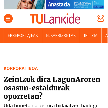
ERREPORTAJEAK
ELKARRIZKETAK
IRITZIA
KORPORATIBOA
Zeintzuk dira LagunAroren
osasun-estaldurak
oporretan?
Uda honetan atzerrira bidaiatzen badugu