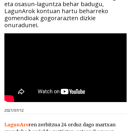
eta osasun-laguntza behar badugu,
LagunArok kontuan hartu beharreko
gomendioak gogorarazten dizkie
onuradunei.
2021/07/12
LagunAro
ren zerbitzua 24 orduz dago martxan