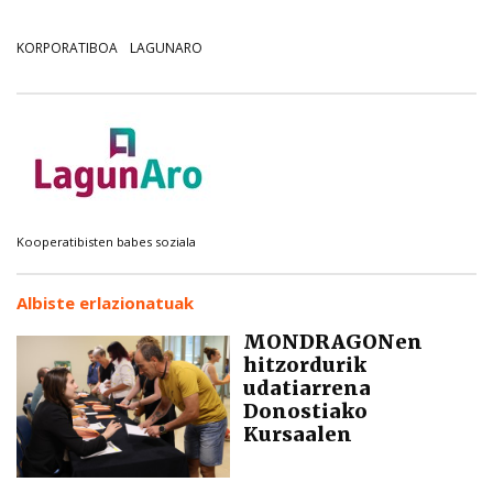
KORPORATIBOA
LAGUNARO
Kooperatibisten babes soziala
Albiste erlazionatuak
MONDRAGONen
hitzordurik
udatiarrena
Donostiako
Kursaalen