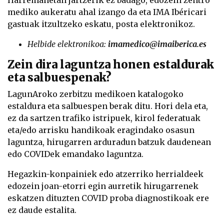
mediko aukeratu ahal izango da eta IMA Ibéricari
gastuak itzultzeko eskatu, posta elektronikoz.
Helbide elektronikoa:
imamedico@imaiberica.es
Zein dira laguntza honen estaldurak
eta salbuespenak?
LagunAroko zerbitzu medikoen katalogoko
estaldura eta salbuespen berak ditu. Hori dela eta,
ez da sartzen trafiko istripuek, kirol federatuak
eta/edo arrisku handikoak eragindako osasun
laguntza, hirugarren arduradun batzuk daudenean
edo COVIDek emandako laguntza.
Hegazkin-konpainiek edo atzerriko herrialdeek
edozein joan-etorri egin aurretik hirugarrenek
eskatzen dituzten COVID proba diagnostikoak ere
ez daude estalita.