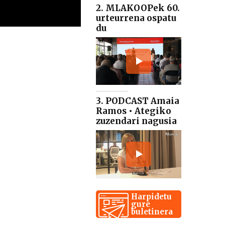
2. MLAKOOPek 60.
urteurrena ospatu
du
3. PODCAST Amaia
Ramos • Ategiko
zuzendari nagusia
Harpidetu
gure
buletinera