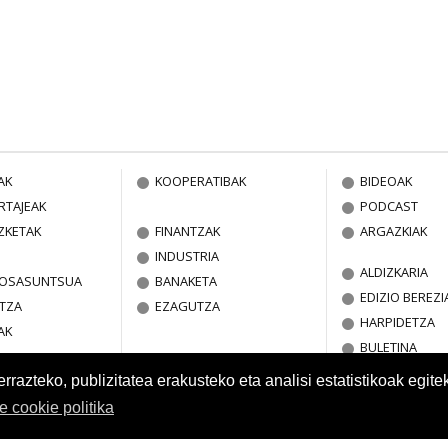
AK
KOOPERATIBAK
BIDEOAK
RTAJEAK
PODCAST
ZKETAK
FINANTZAK
ARGAZKIAK
INDUSTRIA
ALDIZKARIA
A OSASUNTSUA
BANAKETA
EDIZIO BEREZI
TZA
EZAGUTZA
HARPIDETZA
AK
BULETINA
azteko, publizitatea erakusteko eta analisi estatistikoak egite
re cookie politika