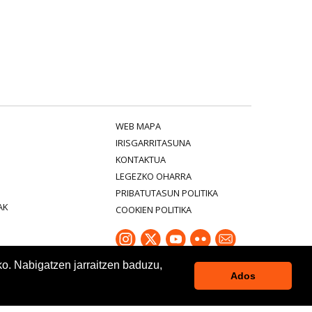
WEB MAPA
IRISGARRITASUNA
KONTAKTUA
LEGEZKO OHARRA
PRIBATUTASUN POLITIKA
AK
COOKIEN POLITIKA
ko. Nabigatzen jarraitzen baduzu,
Ados