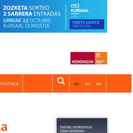
IFIZIALA
eu
es
en
da