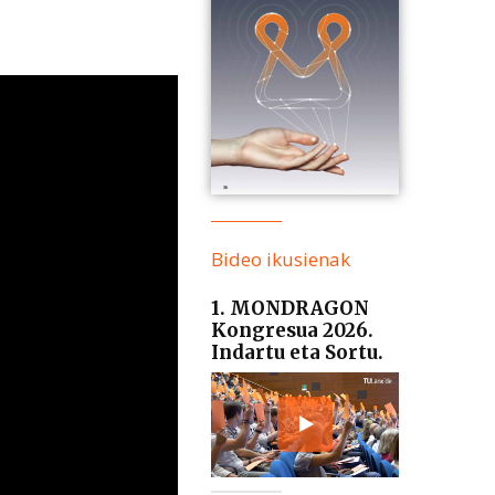
Bideo ikusienak
1. MONDRAGON
Kongresua 2026.
Indartu eta Sortu.