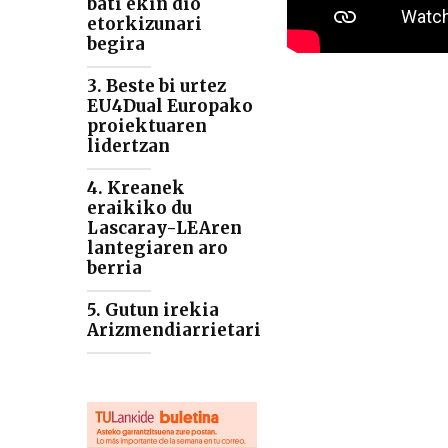
bati ekin dio
etorkizunari
begira
3. Beste bi urtez
EU4Dual Europako
proiektuaren
lidertzan
4. Kreanek
eraikiko du
Lascaray-LEAren
lantegiaren aro
berria
5. Gutun irekia
Arizmendiarrietari