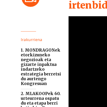
irtenbi
Irakurriena
1. MONDRAGONek
etorkizuneko
negozioak eta
gizarte inpaktua
indartzeko
estrategia berretsi
du aurtengo
Kongresuan
2. MLAKOOPek 60.
urteurrena ospatu
du eta etapa berri