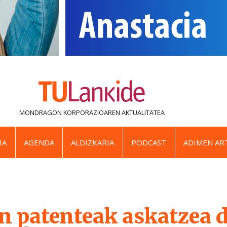
MONDRAGON KORPORAZIOAREN
AKTUALITATEA
IA
AGENDA
ALDIZKARIA
PODCAST
ADIMEN ART
n patenteak askatzea 