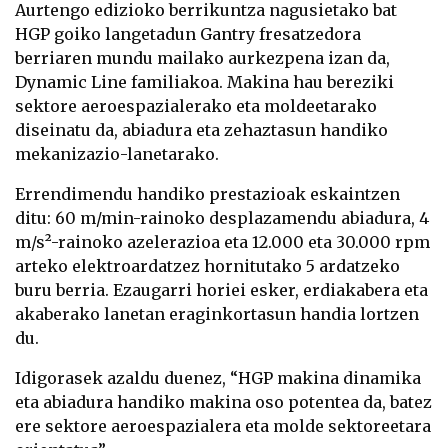
Aurtengo edizioko berrikuntza nagusietako bat
HGP goiko langetadun Gantry fresatzedora
berriaren mundu mailako aurkezpena izan da,
Dynamic Line familiakoa. Makina hau bereziki
sektore aeroespazialerako eta moldeetarako
diseinatu da, abiadura eta zehaztasun handiko
mekanizazio-lanetarako.
Errendimendu handiko prestazioak eskaintzen
ditu: 60 m/min-rainoko desplazamendu abiadura, 4
m/s²-rainoko azelerazioa eta 12.000 eta 30.000 rpm
arteko elektroardatzez hornitutako 5 ardatzeko
buru berria. Ezaugarri horiei esker, erdiakabera eta
akaberako lanetan eraginkortasun handia lortzen
du.
Idigorasek azaldu duenez, “HGP makina dinamika
eta abiadura handiko makina oso potentea da, batez
ere sektore aeroespazialera eta molde sektoreetara