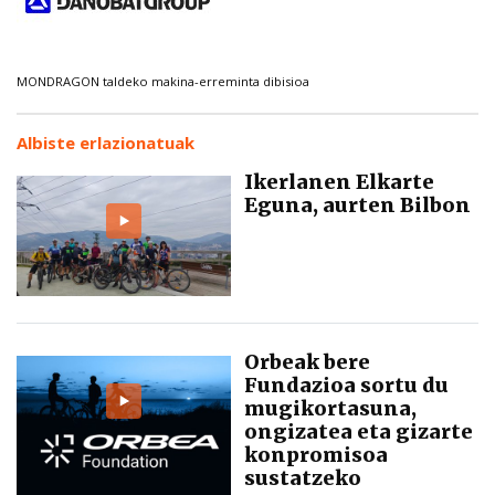
MONDRAGON taldeko makina-erreminta dibisioa
Albiste erlazionatuak
Ikerlanen Elkarte
Eguna, aurten Bilbon
Orbeak bere
Fundazioa sortu du
mugikortasuna,
ongizatea eta gizarte
konpromisoa
sustatzeko