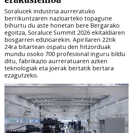
erakusleihoa
Soralucek industria aurreratuko
berrikuntzaren nazioarteko topagune
bihurtu du aste honetan bere Bergarako
egoitza, Soraluce Summit 2026 ekitaldiaren
bosgarren edizioarekin. Apirilaren 22tik
24ra bitartean ospatu den hitzorduak
mundu osoko 700 profesional inguru bildu
ditu, fabrikazio aurreratuaren azken
teknologiak eta joerak bertatik bertara
ezagutzeko.