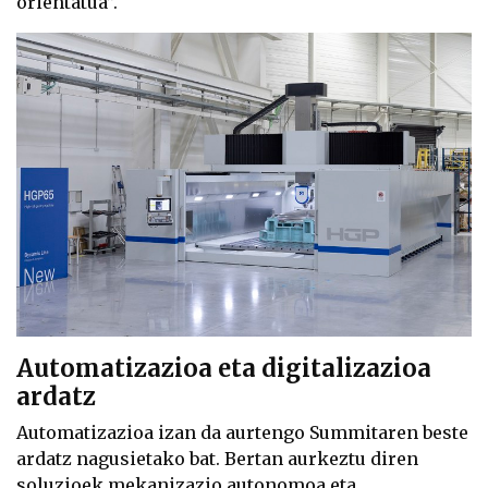
orientatua”.
Automatizazioa eta digitalizazioa
ardatz
Automatizazioa izan da aurtengo Summitaren beste
ardatz nagusietako bat. Bertan aurkeztu diren
soluzioek mekanizazio autonomoa eta