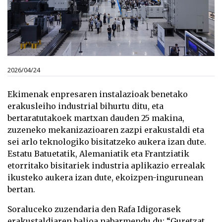
2026/04/24
Ekimenak enpresaren instalazioak benetako
erakusleiho industrial bihurtu ditu, eta
bertaratutakoek martxan dauden 25 makina,
zuzeneko mekanizazioaren zazpi erakustaldi eta
sei arlo teknologiko bisitatzeko aukera izan dute.
Estatu Batuetatik, Alemaniatik eta Frantziatik
etorritako bisitariek industria aplikazio errealak
ikusteko aukera izan dute, ekoizpen-ingurunean
bertan.
Soraluceko zuzendaria den Rafa Idigorasek
erakustaldiaren balioa nabarmendu du: “Guretzat