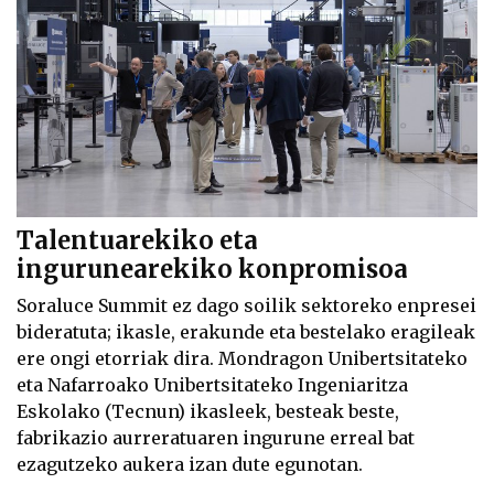
Talentuarekiko eta
ingurunearekiko konpromisoa
Soraluce Summit ez dago soilik sektoreko enpresei
bideratuta; ikasle, erakunde eta bestelako eragileak
ere ongi etorriak dira. Mondragon Unibertsitateko
eta Nafarroako Unibertsitateko Ingeniaritza
Eskolako (Tecnun) ikasleek, besteak beste,
fabrikazio aurreratuaren ingurune erreal bat
ezagutzeko aukera izan dute egunotan.