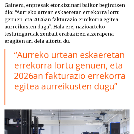
Gainera, enpresak etorkizunari baikor begiratzen
dio: “Aurreko urtean eskaeretan errekorra lortu
genuen, eta 2026an fakturazio errekorra egitea
aurreikusten dugu”. Hala ere, nazioarteko
testuinguruak zenbait erabakiren atzerapena
eragiten ari dela aitortu du.
“Aurreko urtean eskaeretan
errekorra lortu genuen, eta
2026an fakturazio errekorra
egitea aurreikusten dugu”