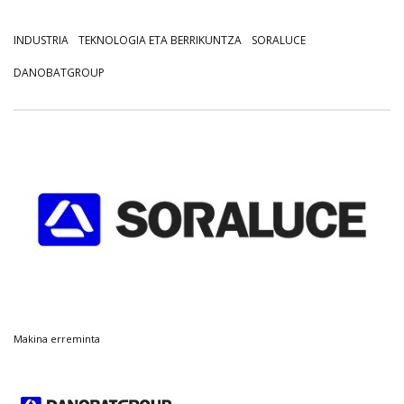
INDUSTRIA
TEKNOLOGIA ETA BERRIKUNTZA
SORALUCE
DANOBATGROUP
Makina erreminta