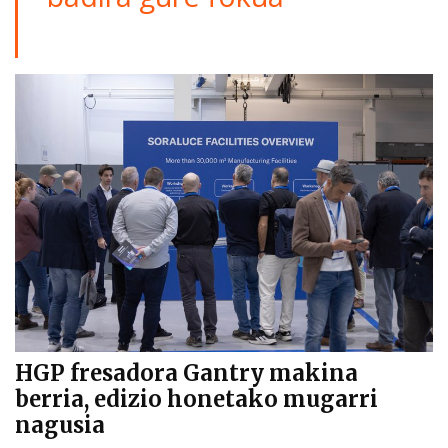
HGP fresadora Gantry makina
berria, edizio honetako mugarri
nagusia