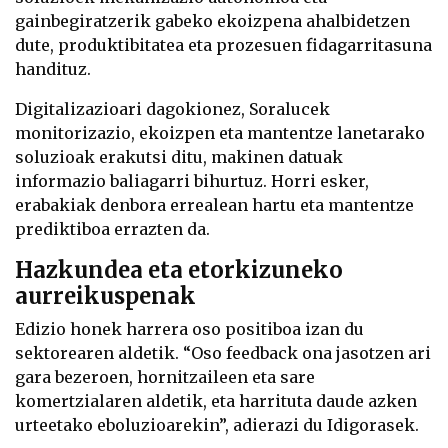
gainbegiratzerik gabeko ekoizpena ahalbidetzen
dute, produktibitatea eta prozesuen fidagarritasuna
handituz.
Digitalizazioari dagokionez, Soralucek
monitorizazio, ekoizpen eta mantentze lanetarako
soluzioak erakutsi ditu, makinen datuak
informazio baliagarri bihurtuz. Horri esker,
erabakiak denbora errealean hartu eta mantentze
prediktiboa errazten da.
Hazkundea eta etorkizuneko
aurreikuspenak
Edizio honek harrera oso positiboa izan du
sektorearen aldetik. “Oso feedback ona jasotzen ari
gara bezeroen, hornitzaileen eta sare
komertzialaren aldetik, eta harrituta daude azken
urteetako eboluzioarekin”, adierazi du Idigorasek.