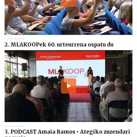
2. MLAKOOPek 60. urteurrena ospatu du
3. PODCAST Amaia Ramos • Ategiko zuzendari