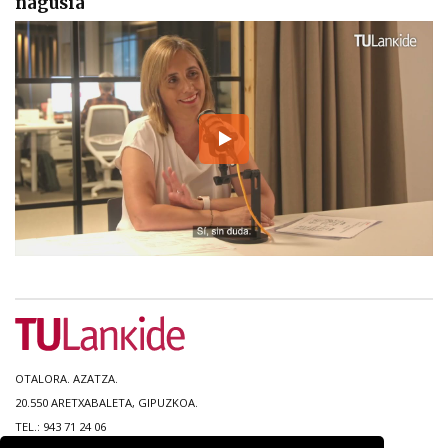
nagusia
OTALORA. AZATZA.
20.550 ARETXABALETA, GIPUZKOA.
TEL.: 943 71 24 06