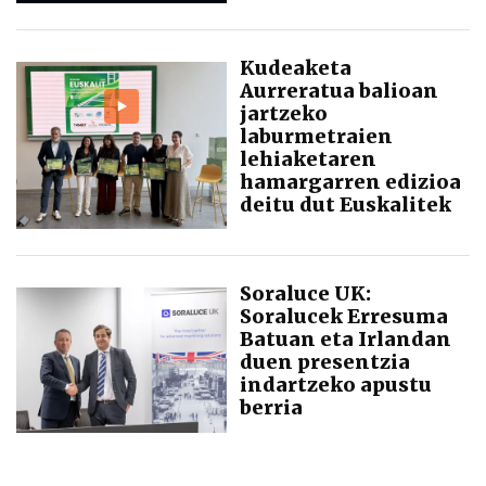
Kudeaketa
Aurreratua balioan
jartzeko
laburmetraien
lehiaketaren
hamargarren edizioa
deitu dut Euskalitek
Soraluce UK:
Soralucek Erresuma
Batuan eta Irlandan
duen presentzia
indartzeko apustu
berria