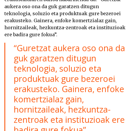
aukera oso ona da guk garatzen ditugun
teknologia, soluzio eta produktuak gure bezeroei
erakusteko. Gainera, enfoke komertzialaz gain,
hornitzaileak, hezkuntza-zentroak eta instituzioak
ere badira gure fokua”.
“Guretzat aukera oso ona da
guk garatzen ditugun
teknologia, soluzio eta
produktuak gure bezeroei
erakusteko. Gainera, enfoke
komertzialaz gain,
hornitzaileak, hezkuntza-
zentroak eta instituzioak ere
badira gure fokua”