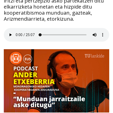
iritzi eta pertzepzio asko partekatzen ditu
elkarrizketa honetan eta hizpide ditu
kooperatibismoa munduan, gazteak,
Arizmendiarrieta, etorkizuna.