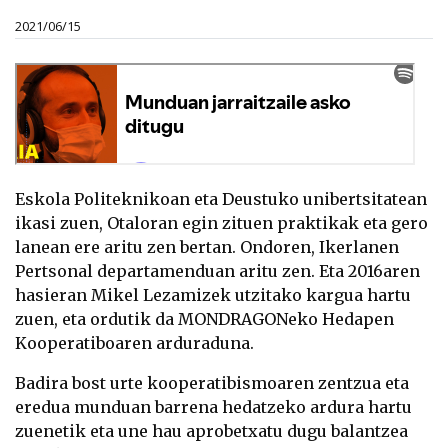
2021/06/15
Eskola Politeknikoan eta Deustuko unibertsitatean
ikasi zuen, Otaloran egin zituen praktikak eta gero
lanean ere aritu zen bertan. Ondoren, Ikerlanen
Pertsonal departamenduan aritu zen. Eta 2016aren
hasieran Mikel Lezamizek utzitako kargua hartu
zuen, eta ordutik da MONDRAGONeko Hedapen
Kooperatiboaren arduraduna.
Badira bost urte kooperatibismoaren zentzua eta
eredua munduan barrena hedatzeko ardura hartu
zuenetik eta une hau aprobetxatu dugu balantzea