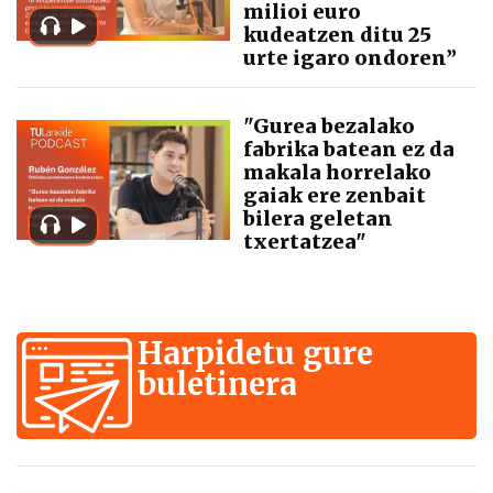
milioi euro
kudeatzen ditu 25
urte igaro ondoren”
"Gurea bezalako
fabrika batean ez da
makala horrelako
gaiak ere zenbait
bilera geletan
txertatzea"
Harpidetu gure
buletinera