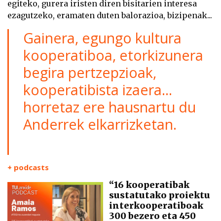
egiteko, gurera iristen diren bisitarien interesa
ezagutzeko, eramaten duten balorazioa, bizipenak...
Gainera, egungo kultura
kooperatiboa, etorkizunera
begira pertzepzioak,
kooperatibista izaera...
horretaz ere hausnartu du
Anderrek elkarrizketan.
+ podcasts
“16 kooperatibak
sustatutako proiektu
interkooperatiboak
300 bezero eta 450