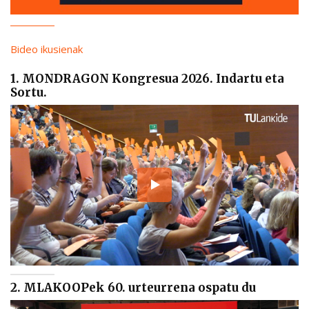
Bideo ikusienak
1. MONDRAGON Kongresua 2026. Indartu eta
Sortu.
2. MLAKOOPek 60. urteurrena ospatu du