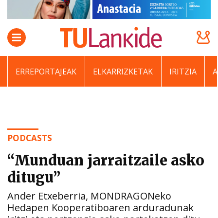
ERREPORTAJEAK
ELKARRIZKETAK
IRITZIA
PODCASTS
“Munduan jarraitzaile asko
ditugu”
Ander Etxeberria, MONDRAGONeko
Hedapen Kooperatiboaren arduradunak