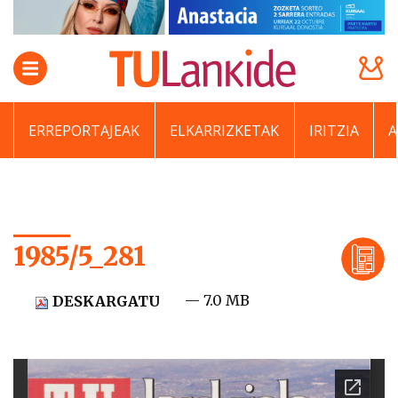
ERREPORTAJEAK
ELKARRIZKETAK
IRITZIA
1985/5_281
— 7.0 MB
DESKARGATU