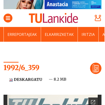
ERREPORTAJEAK
ELKARRIZKETAK
IRITZIA
1992/6_359
— 8.2 MB
DESKARGATU