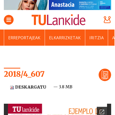
ERREPORTAJEAK
ELKARRIZKETAK
IRITZIA
2018/4_607
— 3.8 MB
DESKARGATU