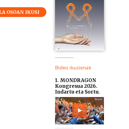
LA OSOAN IKUSI
Bideo ikusienak
1. MONDRAGON
Kongresua 2026.
Indartu eta Sortu.