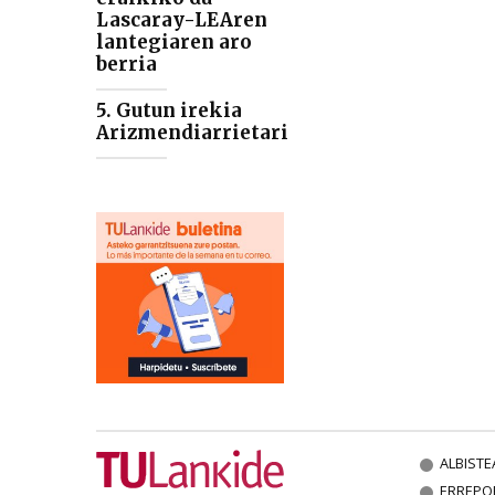
Lascaray-LEAren
lantegiaren aro
berria
5. Gutun irekia
Arizmendiarrietari
ALBISTE
ERREPO