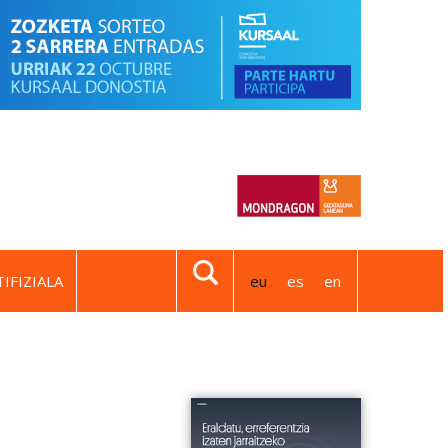
IFIZIALA
eu
es
en