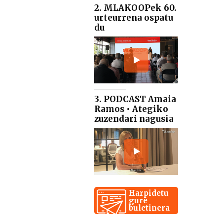
2. MLAKOOPek 60.
urteurrena ospatu
du
3. PODCAST Amaia
Ramos • Ategiko
zuzendari nagusia
Harpidetu
gure
buletinera