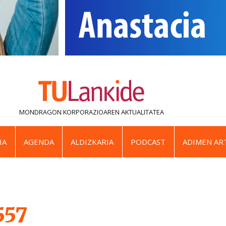
MONDRAGON KORPORAZIOAREN
AKTUALITATEA
IA
AGENDA
ALDIZKARIA
PODCAST
ADIMEN ART
557