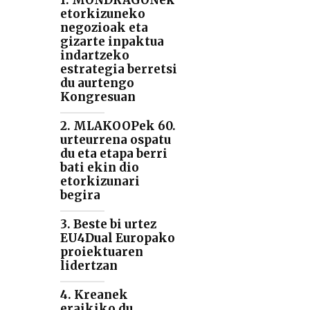
1. MONDRAGONek
etorkizuneko
negozioak eta
gizarte inpaktua
indartzeko
estrategia berretsi
du aurtengo
Kongresuan
2. MLAKOOPek 60.
urteurrena ospatu
du eta etapa berri
bati ekin dio
etorkizunari
begira
3. Beste bi urtez
EU4Dual Europako
proiektuaren
lidertzan
4. Kreanek
eraikiko du