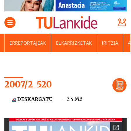
ERREPORTAJEAK
ELKARRIZKETAK
IRITZIA
2007/2_520
— 3.4 MB
DESKARGATU