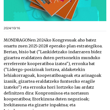
2024/10/16
MONDRAGONen 2024ko Kongresuak aho batez
onartu zuen 2025-2028 eperako plan estrategikoa.
Bertan, bisio bat ("Lankidetzako indarraren bidez
gizartea eraldatzen duten pertsonekin munduko
erreferente kooperatiboa izatea"), erronka bat
("Lidergo-posizioak lortzea, aldaketekin
lehiakorragoak, kooperatiboagoak eta arinagoak
izanik, gizartea eraldatzeko funtsezko eragile
izateko") eta erronka hori lortzeko lau ardatz
definitzen dira: Konpromisoa eta nortasun
kooperatiboa; Etorkizuna duten negozioak;
Irekitasuna eta gizarte inpaktua; eta