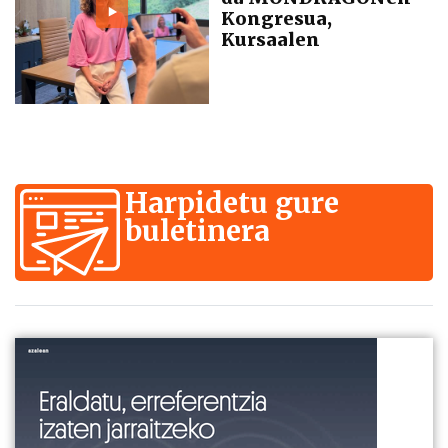
Kongresua,
Kursaalen
Harpidetu gure
buletinera