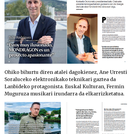
Ohiko bihurtu diren atalei dagokienez, Ane Urresti
Soraluceko elektronikako teknikari gaztea da
Lanbideko protagonista. Euskal Kulturan, Fermin
Muguruza musikari irundarra da elkarrizketatua.