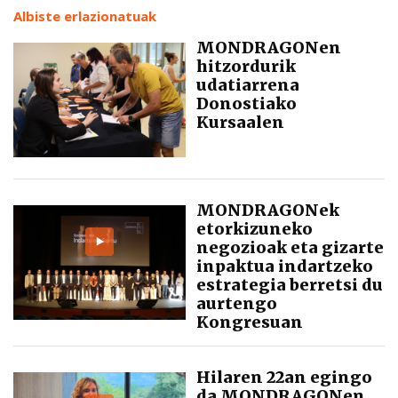
Albiste erlazionatuak
MONDRAGONen
hitzordurik
udatiarrena
Donostiako
Kursaalen
MONDRAGONek
etorkizuneko
negozioak eta gizarte
inpaktua indartzeko
estrategia berretsi du
aurtengo
Kongresuan
Hilaren 22an egingo
da MONDRAGONen