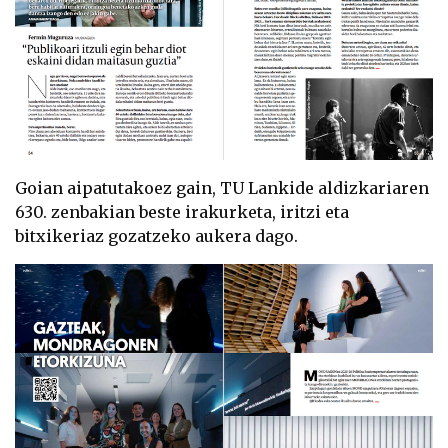
Goian aipatutakoez gain, TU Lankide aldizkariaren
630. zenbakian beste irakurketa, iritzi eta
bitxikeriaz gozatzeko aukera dago.