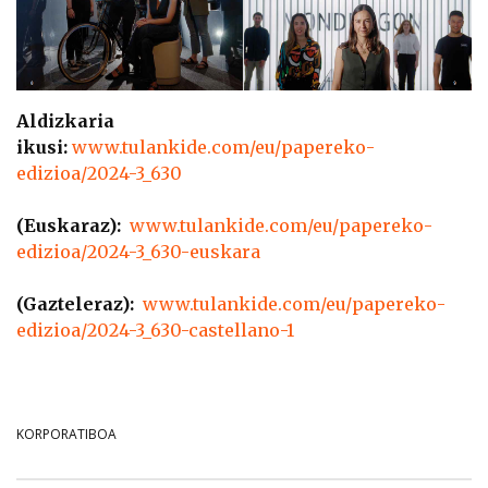
Aldizkaria
ikusi:
www.tulankide.com/eu/papereko-
edizioa/2024-3_630
(Euskaraz):
www.tulankide.com/eu/papereko-
edizioa/2024-3_630-euskara
(Gazteleraz):
www.tulankide.com/eu/papereko-
edizioa/2024-3_630-castellano-1
KORPORATIBOA