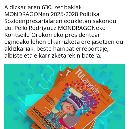
Aldizkariaren 630. zenbakiak
MONDRAGONen 2025-2028 Politika
Sozioenpresarialaren edukietan sakondu
du. Pello Rodriguez MONDRAGONeko
Kontseilu Orokorreko presidenteari
egindako lehen elkarrizketa ere jasotzen du
aldizkariak, beste hainbat erreportaje,
albiste eta elkarrizketarekin batera.