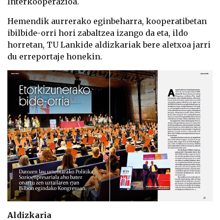
Interkooperazioa.
Hemendik aurrerako eginbeharra, kooperatibetan
ibilbide-orri hori zabaltzea izango da eta, ildo
horretan, TU Lankide aldizkariak bere aletxoa jarri
du erreportaje honekin.
Aldizkaria