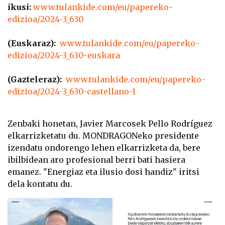
ikusi:
www.tulankide.com/eu/papereko-
edizioa/2024-3_630
(Euskaraz):
www.tulankide.com/eu/papereko-
edizioa/2024-3_630-euskara
(Gazteleraz):
www.tulankide.com/eu/papereko-
edizioa/2024-3_630-castellano-1
Zenbaki honetan, Javier Marcosek Pello Rodríguez
elkarrizketatu du. MONDRAGONeko presidente
izendatu ondorengo lehen elkarrizketa da, bere
ibilbidean aro profesional berri bati hasiera
emanez. "Energiaz eta ilusio dosi handiz" iritsi
dela kontatu du.