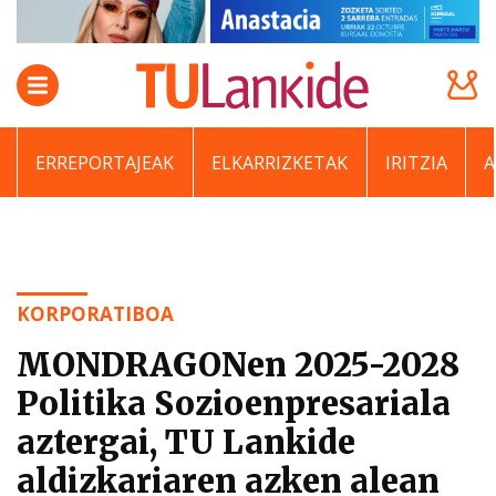
ERREPORTAJEAK
ELKARRIZKETAK
IRITZIA
KORPORATIBOA
MONDRAGONen 2025-2028
Politika Sozioenpresariala
aztergai, TU Lankide
aldizkariaren azken alean