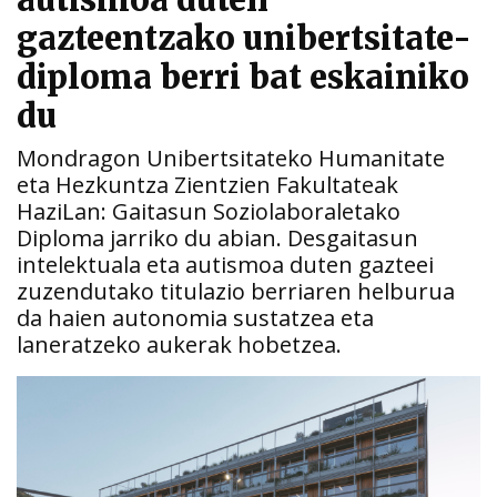
autismoa duten
gazteentzako unibertsitate-
diploma berri bat eskainiko
du
Mondragon Unibertsitateko Humanitate
eta Hezkuntza Zientzien Fakultateak
HaziLan: Gaitasun Soziolaboraletako
Diploma jarriko du abian. Desgaitasun
intelektuala eta autismoa duten gazteei
zuzendutako titulazio berriaren helburua
da haien autonomia sustatzea eta
laneratzeko aukerak hobetzea.