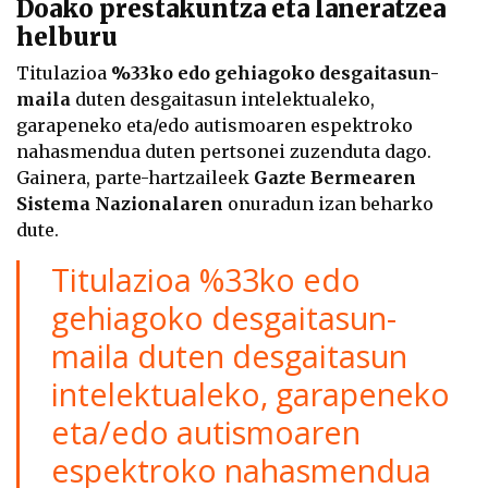
Doako prestakuntza eta laneratzea
helburu
Titulazioa
%33ko edo gehiagoko desgaitasun-
maila
duten desgaitasun intelektualeko,
garapeneko eta/edo autismoaren espektroko
nahasmendua duten pertsonei zuzenduta dago.
Gainera, parte-hartzaileek
Gazte Bermearen
Sistema Nazionalaren
onuradun izan beharko
dute.
Titulazioa %33ko edo
gehiagoko desgaitasun-
maila duten desgaitasun
intelektualeko, garapeneko
eta/edo autismoaren
espektroko nahasmendua