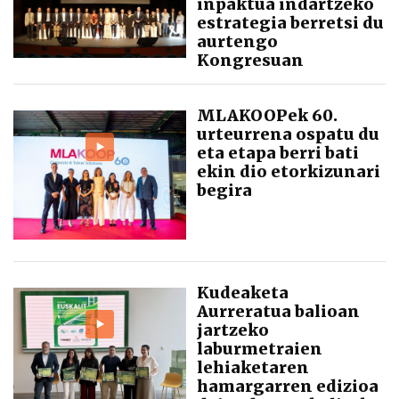
inpaktua indartzeko
estrategia berretsi du
aurtengo
Kongresuan
MLAKOOPek 60.
urteurrena ospatu du
eta etapa berri bati
ekin dio etorkizunari
begira
Kudeaketa
Aurreratua balioan
jartzeko
laburmetraien
lehiaketaren
hamargarren edizioa