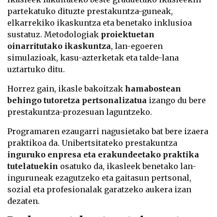
partekatuko dituzte prestakuntza-guneak,
elkarrekiko ikaskuntza eta benetako inklusioa
sustatuz. Metodologiak
proiektuetan
oinarritutako ikaskuntza
, lan-egoeren
simulazioak, kasu-azterketak eta talde-lana
uztartuko ditu.
Horrez gain, ikasle bakoitzak
hamabostean
behingo tutoretza pertsonalizatua
izango du bere
prestakuntza-prozesuan laguntzeko.
Programaren ezaugarri nagusietako bat bere izaera
praktikoa da. Unibertsitateko prestakuntza
inguruko enpresa eta erakundeetako praktika
tutelatuekin
osatuko da, ikasleek benetako lan-
inguruneak ezagutzeko eta gaitasun pertsonal,
sozial eta profesionalak garatzeko aukera izan
dezaten.