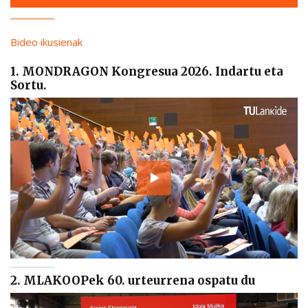
Bideo ikusienak
1. MONDRAGON Kongresua 2026. Indartu eta
Sortu.
2. MLAKOOPek 60. urteurrena ospatu du