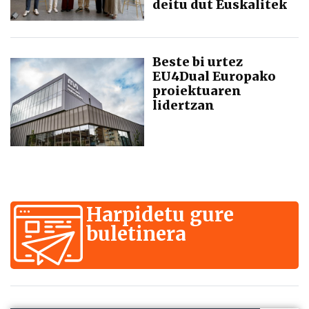
deitu dut Euskalitek
Beste bi urtez
EU4Dual Europako
proiektuaren
lidertzan
Harpidetu gure
buletinera