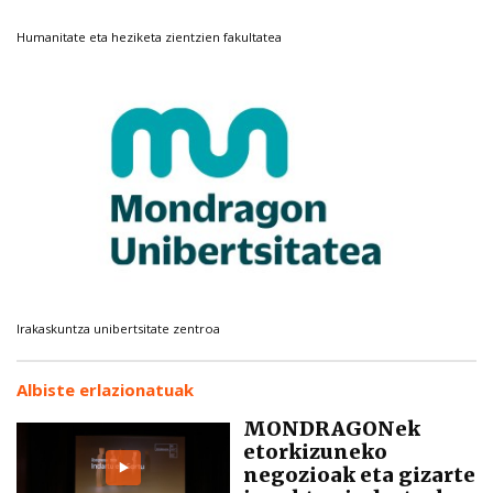
Humanitate eta heziketa zientzien fakultatea
Irakaskuntza unibertsitate zentroa
Albiste erlazionatuak
MONDRAGONek
etorkizuneko
negozioak eta gizarte