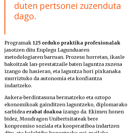
duten pertsonei zuzenduta
dago.
Programak
125 orduko praktika profesionalak
jasotzen ditu Enplegu Lagunduaren
metodologiaren barruan. Prozesu horretan, ikasle
bakoitzak lan-prestatzaile baten laguntza zuzena
izango du hasieran, eta laguntza hori pixkanaka
murriztuko da autonomia eta konfiantza
indartzeko.
Aukera-berdintasuna bermatzeko eta oztopo
ekonomikoak gainditzen laguntzeko, diplomarako
sarbidea
erabat doakoa
izango da. Ekimen honen
bidez, Mondragon Unibertsitateak bere
konpromiso soziala eta kooperatiboa indartzen