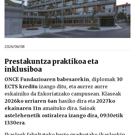
2026/06/08
Prestakuntza praktikoa eta
inklusiboa
ONCE Fundazioaren babesarekin
, diplomak
30
ECTS kreditu
izango ditu, eta aurrez aurre
eskainiko da Eskoriatzako campusean. Klaseak
2026ko urriaren 6an
hasiko dira eta
2027ko
ekainaren 11n
amaituko dira. Saioak
astelehenetik ostiralera izango dira, 09:30etik
13:30era
.
Ikasleek fakultateko beste graduetako ikasleekin