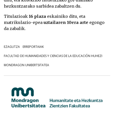
ditu, eta kolektibo honentzako goi-mailako
hezkuntzarako sarbidea zabaltzen du.
Titulazioak
16 plaza
eskainiko ditu, eta
matrikulazio-epea
uztailaren 10era arte
egongo
da zabalik.
EZAGUTZA
ERREPORTAIAK
FACULTAD DE HUMANIDADES Y CIENCIAS DE LA EDUCACIÓN HUHEZI
MONDRAGON UNIBERTSITATEA