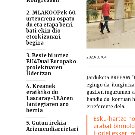
Kongresuan
2. MLAKOOPek 60.
urteurrena ospatu
du eta etapa berri
bati ekin dio
etorkizunari
begira
3. Beste bi urtez
2023/05/04
EU4Dual Europako
proiektuaren
lidertzan
Jarduketa BREEAM "Ex
egingo da, iturgintza
4. Kreanek
eraikiko du
guztien ingurumen-ad
Lascaray-LEAren
handia du, kontuan h
lantegiaren aro
erreferente dela.
berria
Esku-hartze ho
5. Gutun irekia
erabat birmolda
Arizmendiarrietari
Horiei esker, z