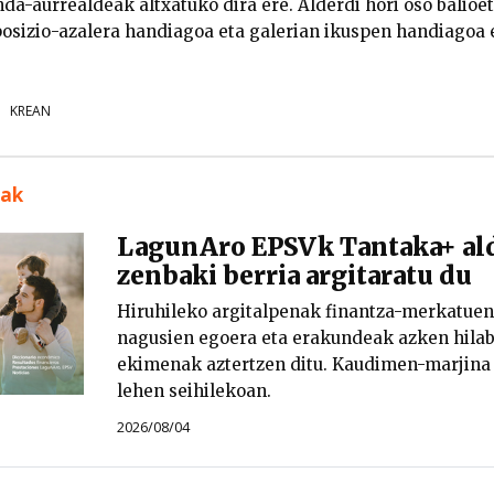
da-aurrealdeak altxatuko dira ere. Alderdi hori oso balioe
posizio-azalera handiagoa eta galerian ikuspen handiagoa e
KREAN
uak
LagunAro EPSVk Tantaka+ ald
zenbaki berria argitaratu du
Hiruhileko argitalpenak finantza-merkatuen 
nagusien egoera eta erakundeak azken hilab
ekimenak aztertzen ditu. Kaudimen-marjina
lehen seihilekoan.
2026/08/04