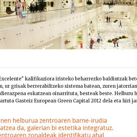
celente" kalifikaziora iristeko beharrezko baldintzak be
n, ur grisak berrerabiltzeko sistema batean, zuren jatorrian
ierazpena eskatzean oinarrituta, besteak beste. Helburu h
artuta Gasteiz European Green Capital 2012 dela eta hiri j
nen helburua zentroaren barne-irudia
tzea da, galerian bi estetika integratuz.
entroaren zonaldeak identifikatu ahal