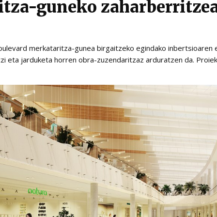
itza-guneko zaharberritze
Boulevard merkataritza-gunea birgaitzeko egindako inbertsioare
zi eta jarduketa horren obra-zuzendaritzaz arduratzen da. Proiekt