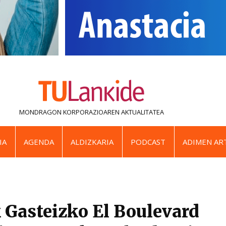
MONDRAGON KORPORAZIOAREN
AKTUALITATEA
IA
AGENDA
ALDIZKARIA
PODCAST
ADIMEN ART
Gasteizko El Boulevard