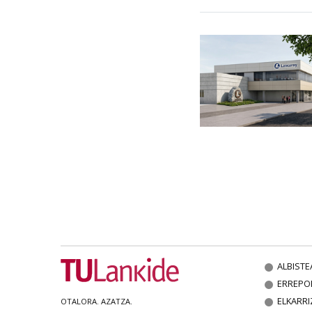
ALBISTE
ERREPO
ELKARRI
OTALORA. AZATZA.