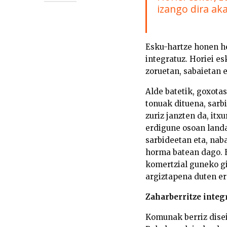
izango dira ak
Esku-hartze honen he
integratuz. Horiei es
zoruetan, sabaietan e
Alde batetik, goxota
tonuak dituena, sarb
zuriz janzten da, it
erdigune osoan landa
sarbideetan eta, nab
horma batean dago. Er
komertzial guneko gi
argiztapena duten er
Zaharberritze integ
Komunak berriz disei