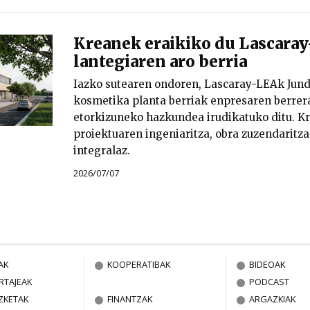
Kreanek eraikiko du Lascara
lantegiaren aro berria
Iazko sutearen ondoren, Lascaray-LEAk Jund
kosmetika planta berriak enpresaren berrer
etorkizuneko hazkundea irudikatuko ditu. K
proiektuaren ingeniaritza, obra zuzendaritz
integralaz.
2026/07/07
AK
KOOPERATIBAK
BIDEOAK
RTAJEAK
PODCAST
ZKETAK
FINANTZAK
ARGAZKIAK