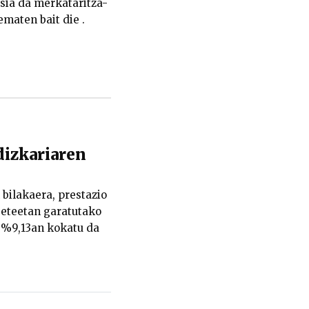
tsia da merkataritza-
maten bait die .
izkariaren
bilakaera, prestazio
eteetan garatutako
 %9,13an kokatu da