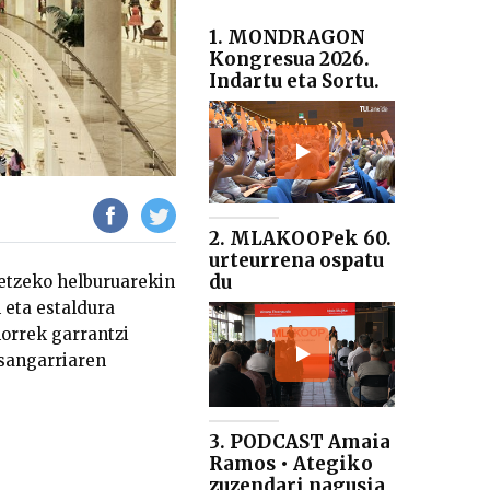
1. MONDRAGON
Kongresua 2026.
Indartu eta Sortu.
2. MLAKOOPek 60.
urteurrena ospatu
du
tetzeko helburuarekin
 eta estaldura
orrek garrantzi
asangarriaren
3. PODCAST Amaia
Ramos • Ategiko
zuzendari nagusia