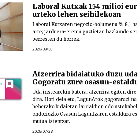
Laboral Kutxak 154 milioi eur
urteko lehen seihilekoan
Laboral Kutxaren negozio-bolumena % 8,1 haz
arte; jarduera-eremu guztietan hazkunde se
berresten du horrek.
2026/08/03
Atzerrira bidaiatuko duzu ud
Gogoratu zure osasun-estald
Uda iristearekin batera, atzerrira egiten dir
dira. Hori dela eta, LagunArok gogorarazi nah
beherako bidaietan larrialdien edo ustekab
ondoriozko Osasun Laguntzaren estaldura e
mutualistentzat.
2026/07/28