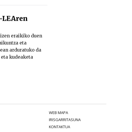
y-LEAren
izen eraikiko duen
aikuntza eta
rean arduratuko da
a eta kudeaketa
WEB MAPA
IRISGARRITASUNA
KONTAKTUA