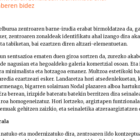
aberen bidez
lburua zentroaren barne-irudia erabat birmoldatzea da, gal
ker, zentroaren zonaldeak identifikatu ahal izango dira aka
ta tabiketan, bai ezartzen diren altzari-elementuetan.
sun sentsazioa ematen duen giroa sortzen da, zurezko akab
ide nagusian eta hegoaldeko galeria komertzial osoan. Eta 
xura minimalista eta hotzagoa emanez. Multzoa estetikoki ba
redia ezartzeari esker. Landaretza hori atsedenlekuetan
armenago, bigarren solairuan Nodal plazaren alboa hartuk
a berean, irizpide bateratu batekin berritzen dira seinale
roa homogeneizatuz. Hori lortzeko, argiztapen funtzional
emuak gehitzen zaizkio, eta seinaletika atzeraargiztatzen 
rala
natuko eta modernizatuko dira, zentroaren ildo kontzeptual