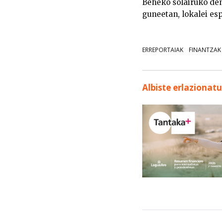
Beheko solairuko den
guneetan, lokalei es
ERREPORTAIAK
FINANTZAK
Albiste erlazionat