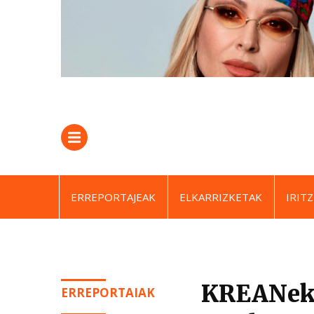
ERREPORTAJEAK
ELKARRIZKETAK
IRITZ
KREANek 
ERREPORTAIAK