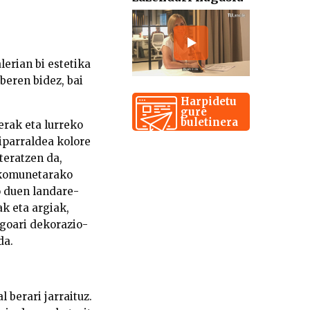
erian bi estetika
beren bidez, bai
Harpidetu
gure
buletinera
erak eta lurreko
iparraldea kolore
teratzen da,
, komunetarako
o duen landare-
ak eta argiak,
agoari dekorazio-
da.
 berari jarraituz.