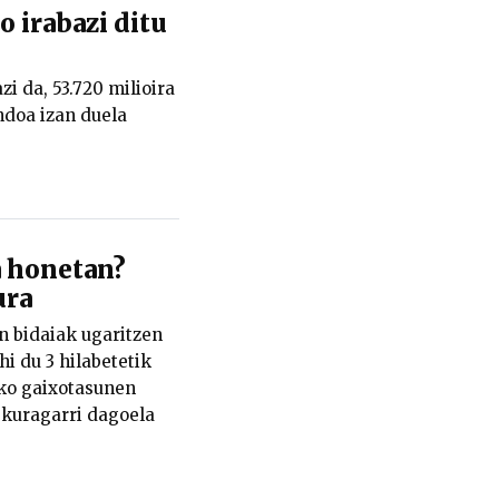
o irabazi ditu
i da, 53.720 milioira
ndoa izan duela
a honetan?
ura
en bidaiak ugaritzen
i du 3 hilabetetik
eko gaixotasunen
skuragarri dagoela