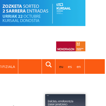
IFIZIALA
eu
es
en