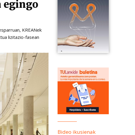
a egingo
n esparruan, KREANek
ua lizitazio-fasean
Bideo ikusienak