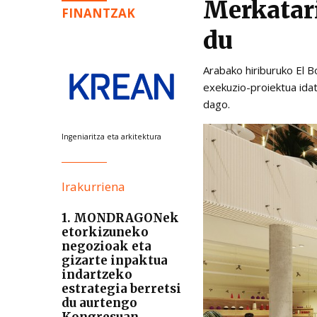
Merkatar
FINANTZAK
du
Arabako hiriburuko El 
exekuzio-proiektua idat
dago.
Ingeniaritza eta arkitektura
Irakurriena
1. MONDRAGONek
etorkizuneko
negozioak eta
gizarte inpaktua
indartzeko
estrategia berretsi
du aurtengo