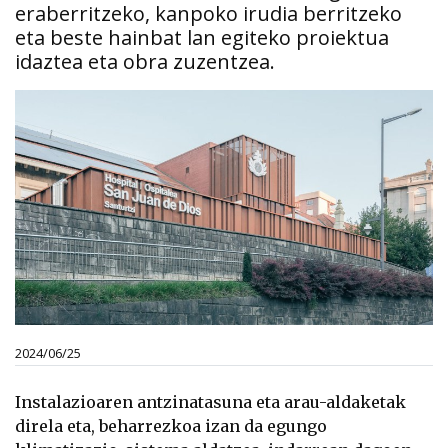
eraberritzeko, kanpoko irudia berritzeko
eta beste hainbat lan egiteko proiektua
idaztea eta obra zuzentzea.
2024/06/25
Instalazioaren antzinatasuna eta arau-aldaketak
direla eta, beharrezkoa izan da egungo