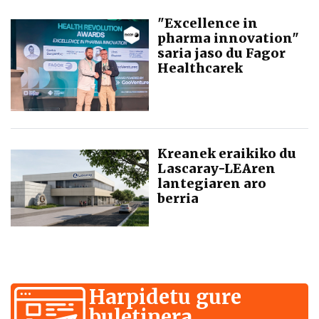
"Excellence in
pharma innovation"
saria jaso du Fagor
Healthcarek
Kreanek eraikiko du
Lascaray-LEAren
lantegiaren aro
berria
Harpidetu gure
buletinera