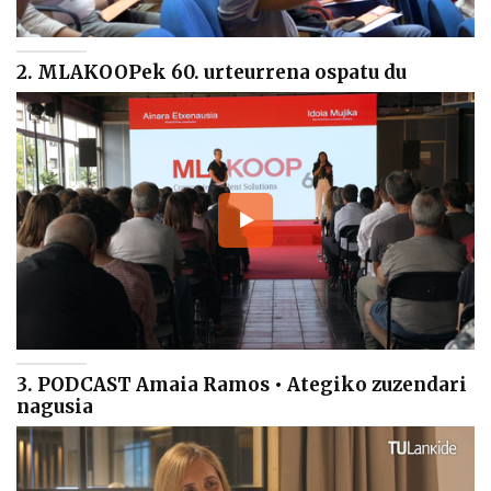
2. MLAKOOPek 60. urteurrena ospatu du
3. PODCAST Amaia Ramos • Ategiko zuzendari
nagusia