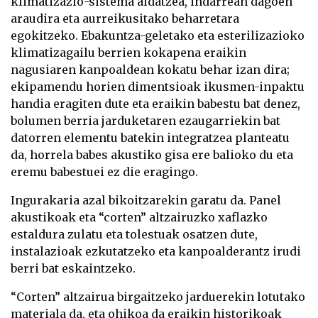
klimatizazio-sistema aldatzea, indarrean dagoen
araudira eta aurreikusitako beharretara
egokitzeko. Ebakuntza-geletako eta esterilizazioko
klimatizagailu berrien kokapena eraikin
nagusiaren kanpoaldean kokatu behar izan dira;
ekipamendu horien dimentsioak ikusmen-inpaktu
handia eragiten dute eta eraikin babestu bat denez,
bolumen berria jarduketaren ezaugarriekin bat
datorren elementu batekin integratzea planteatu
da, horrela babes akustiko gisa ere balioko du eta
eremu babestuei ez die eragingo.
Ingurakaria azal bikoitzarekin garatu da. Panel
akustikoak eta “corten” altzairuzko xaflazko
estaldura zulatu eta tolestuak osatzen dute,
instalazioak ezkutatzeko eta kanpoalderantz irudi
berri bat eskaintzeko.
“Corten” altzairua birgaitzeko jarduerekin lotutako
materiala da, eta ohikoa da eraikin historikoak