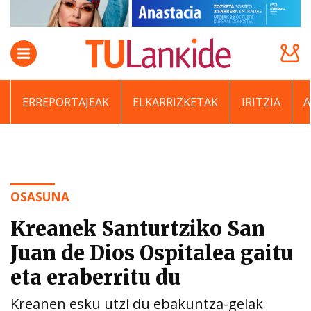
ERREPORTAJEAK
ELKARRIZKETAK
IRITZIA
OSASUNA
Kreanek Santurtziko San
Juan de Dios Ospitalea gaitu
eta eraberritu du
Kreanen esku utzi du ebakuntza-gelak