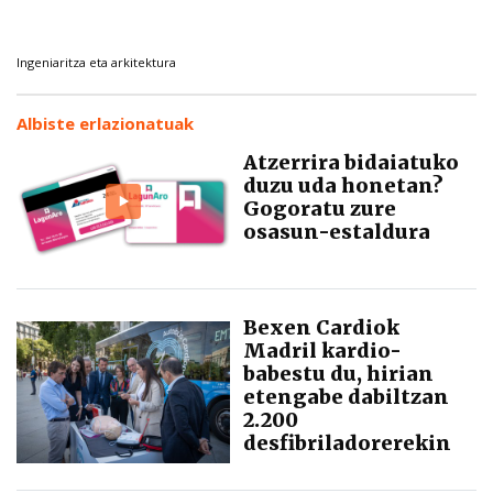
Ingeniaritza eta arkitektura
Albiste erlazionatuak
Atzerrira bidaiatuko
duzu uda honetan?
Gogoratu zure
osasun-estaldura
Bexen Cardiok
Madril kardio-
babestu du, hirian
etengabe dabiltzan
2.200
desfibriladorerekin