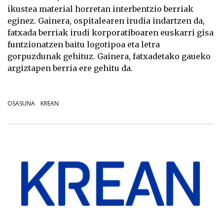
ikustea material horretan interbentzio berriak
eginez. Gainera, ospitalearen irudia indartzen da,
fatxada berriak irudi korporatiboaren euskarri gisa
funtzionatzen baitu logotipoa eta letra
gorpuzdunak gehituz. Gainera, fatxadetako gaueko
argiztapen berria ere gehitu da.
OSASUNA
KREAN