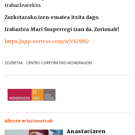
irabazlearekin.
Zozketarako izen-ematea itxita dago.
I
rabazlea Mari Susperregi
izan da. Zorionak!
https://app-sorteos.com/w/V429M2
ZOZKETAK
CENTRO CORPORATIVO MONDRAGON
Albiste erlazionatuak
Anastaciaren