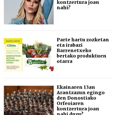
kontzertura joan
nahi?
Parte hartu zozketan
eta irabazi
Barrenetxeko
bertako produktuen
otarra
Ekainaren 13an
Arantzazun egingo
den Donostiako
Orfeoiaren
kontzertura joan
nahi duzu?