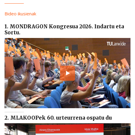
Bideo ikusienak
1. MONDRAGON Kongresua 2026. Indartu eta
Sortu.
2. MLAKOOPek 60. urteurrena ospatu du