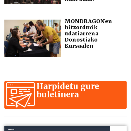
MONDRAGONen
hitzordurik
udatiarrena
Donostiako
Kursaalen
Harpidetu gure
buletinera