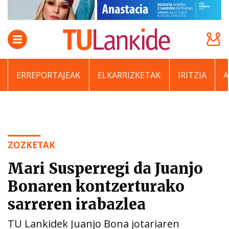
ERREPORTAJEAK
ELKARRIZKETAK
IRITZIA
ZOZKETAK
Mari Susperregi da Juanjo
Bonaren kontzerturako
sarreren irabazlea
TU Lankidek Juanjo Bona jotariaren