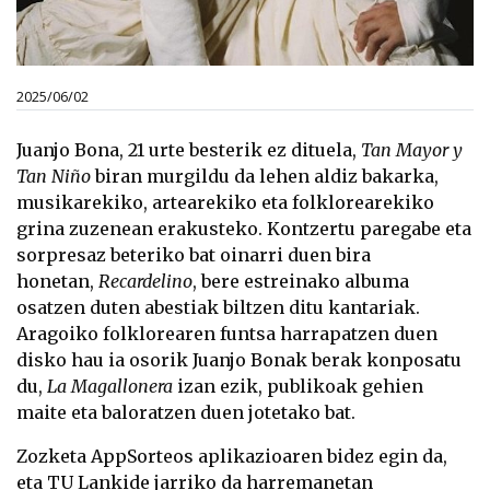
2025/06/02
Juanjo Bona, 21 urte besterik ez dituela,
Tan Mayor y
Tan Niño
biran murgildu da lehen aldiz bakarka,
musikarekiko, artearekiko eta folklorearekiko
grina zuzenean erakusteko. Kontzertu paregabe eta
sorpresaz beteriko bat oinarri duen bira
honetan,
Recardelino
, bere estreinako albuma
osatzen duten abestiak biltzen ditu kantariak.
Aragoiko folklorearen funtsa harrapatzen duen
disko hau ia osorik Juanjo Bonak berak konposatu
du,
La Magallonera
izan ezik, publikoak gehien
maite eta baloratzen duen jotetako bat.
Zozketa AppSorteos aplikazioaren bidez egin da,
eta TU Lankide jarriko da harremanetan