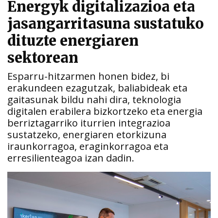
Energyk digitalizazioa eta
jasangarritasuna sustatuko
dituzte energiaren
sektorean
Esparru-hitzarmen honen bidez, bi
erakundeen ezagutzak, baliabideak eta
gaitasunak bildu nahi dira, teknologia
digitalen erabilera bizkortzeko eta energia
berriztagarriko iturrien integrazioa
sustatzeko, energiaren etorkizuna
iraunkorragoa, eraginkorragoa eta
erresilienteagoa izan dadin.