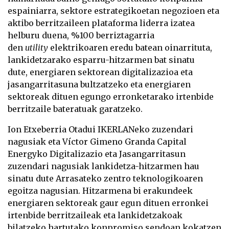
espainiarra, sektore estrategikoetan negozioen eta
aktibo berritzaileen plataforma liderra izatea
helburu duena, %100 berriztagarria
den
utility
elektrikoaren eredu batean oinarrituta,
lankidetzarako esparru-hitzarmen bat sinatu
dute,
energiaren sektorean digitalizazioa eta
jasangarritasuna bultzatzeko eta energiaren
sektoreak dituen egungo erronketarako irtenbide
berritzaile bateratuak garatzeko.
Ion Etxeberria Otadui IKERLANeko zuzendari
nagusiak eta Víctor Gimeno Granda Capital
Energyko Digitalizazio eta Jasangarritasun
zuzendari nagusiak lankidetza-hitzarmen hau
sinatu dute Arrasateko zentro teknologikoaren
egoitza nagusian. Hitzarmena bi erakundeek
energiaren sektoreak gaur egun dituen erronkei
irtenbide berritzaileak eta lankidetzakoak
bilatzeko hartutako konpromiso sendoan kokatzen