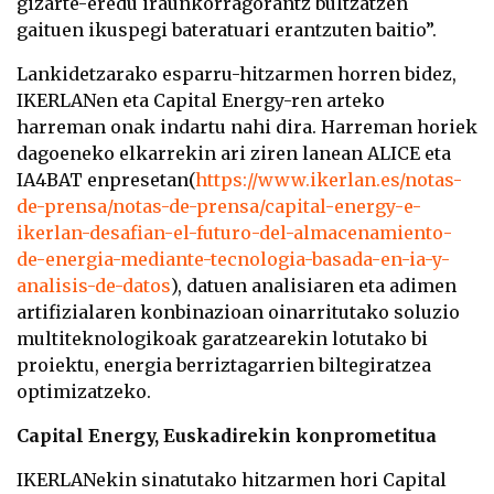
gizarte-eredu iraunkorragorantz bultzatzen
gaituen ikuspegi bateratuari erantzuten baitio”.
Lankidetzarako esparru-hitzarmen horren bidez,
IKERLANen eta Capital Energy-ren arteko
harreman onak indartu nahi dira. Harreman horiek
dagoeneko elkarrekin ari ziren lanean ALICE eta
IA4BAT enpresetan
(
https://www.ikerlan.es/notas-
de-prensa/notas-de-prensa/capital-energy-e-
ikerlan-desafian-el-futuro-del-almacenamiento-
de-energia-mediante-tecnologia-basada-en-ia-y-
analisis-de-datos
),
datuen analisiaren eta adimen
artifizialaren konbinazioan oinarritutako soluzio
multiteknologikoak garatzearekin lotutako bi
proiektu, energia berriztagarrien biltegiratzea
optimizatzeko.
Capital Energy, Euskadirekin konprometitua
IKERLANekin sinatutako hitzarmen hori Capital