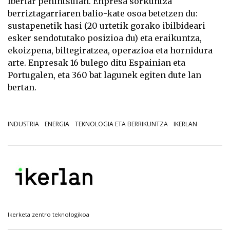
Iberiar penintsulan. Enpresa sorkuntza
berriztagarriaren balio-kate osoa betetzen du:
sustapenetik hasi (20 urtetik gorako ibilbideari
esker sendotutako posizioa du) eta eraikuntza,
ekoizpena, biltegiratzea, operazioa eta hornidura
arte. Enpresak 16 bulego ditu Espainian eta
Portugalen, eta 360 bat lagunek egiten dute lan
bertan.
INDUSTRIA
ENERGIA
TEKNOLOGIA ETA BERRIKUNTZA
IKERLAN
Ikerketa zentro teknologikoa