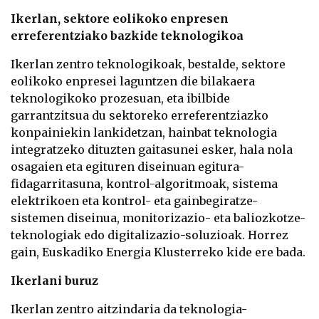
Ikerlan, sektore eolikoko enpresen
erreferentziako bazkide teknologikoa
Ikerlan zentro teknologikoak, bestalde, sektore
eolikoko enpresei laguntzen die bilakaera
teknologikoko prozesuan, eta ibilbide
garrantzitsua du sektoreko erreferentziazko
konpainiekin lankidetzan, hainbat teknologia
integratzeko dituzten gaitasunei esker, hala nola
osagaien eta egituren diseinuan egitura-
fidagarritasuna, kontrol-algoritmoak, sistema
elektrikoen eta kontrol- eta gainbegiratze-
sistemen diseinua, monitorizazio- eta baliozkotze-
teknologiak edo digitalizazio-soluzioak. Horrez
gain, Euskadiko Energia Klusterreko kide ere bada.
Ikerlani buruz
Ikerlan zentro aitzindaria da teknologia-