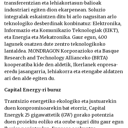
transferentzian eta lehiakortasun-balioak
industriari egiten dion ekarpenean. Soluzio
integralak eskaintzen ditu bi arlo nagusitan arlo
teknologiko desberdinak konbinatuz: Elektronika,
Informazio eta Komunikazio Teknologiak (EIKT),
eta Energia eta Mekatronika. Gaur egun, 400
lagunek osatzen dute zentro teknologikoko
lantaldea. MONDRAGON Korporazioko eta Basque
Research and Technology Allianceko (BRTA)
kooperatiba kide den aldetik, Ikerlanek enpresa-
eredu jasangarria, lehiakorra eta etengabe aldatzen
ari den alde egiten du.
Capital Energy-ri buruz
Trantsizio energetiko ekologiko eta justuarekin
duen konpromisoarekin bat etorriz, Capital
Energyk 25 gigawattetik (GW) gorako potentzia
duen proiektu eoliko eta orube ugari ditu gaur egun