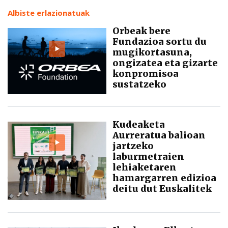
Albiste erlazionatuak
Orbeak bere
Fundazioa sortu du
mugikortasuna,
ongizatea eta gizarte
konpromisoa
sustatzeko
Kudeaketa
Aurreratua balioan
jartzeko
laburmetraien
lehiaketaren
hamargarren edizioa
deitu dut Euskalitek