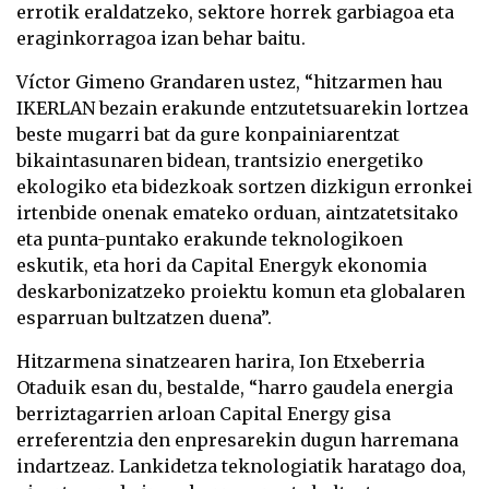
errotik eraldatzeko, sektore horrek garbiagoa eta
eraginkorragoa izan behar baitu.
Víctor Gimeno Grandaren ustez, “hitzarmen hau
IKERLAN bezain erakunde entzutetsuarekin lortzea
beste mugarri bat da gure konpainiarentzat
bikaintasunaren bidean, trantsizio energetiko
ekologiko eta bidezkoak sortzen dizkigun erronkei
irtenbide onenak emateko orduan, aintzatetsitako
eta punta-puntako erakunde teknologikoen
eskutik, eta hori da Capital Energyk ekonomia
deskarbonizatzeko proiektu komun eta globalaren
esparruan bultzatzen duena”.
Hitzarmena sinatzearen harira, Ion Etxeberria
Otaduik esan du, bestalde, “harro gaudela energia
berriztagarrien arloan Capital Energy gisa
erreferentzia den enpresarekin dugun harremana
indartzeaz. Lankidetza teknologiatik haratago doa,