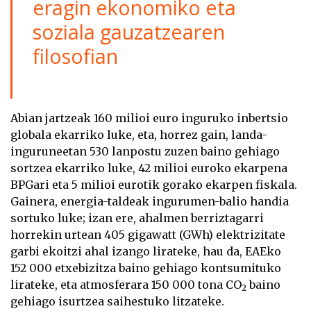
eragin ekonomiko eta
soziala gauzatzearen
filosofian
Abian jartzeak 160 milioi euro inguruko inbertsio
globala ekarriko luke, eta, horrez gain, landa-
inguruneetan 530 lanpostu zuzen baino gehiago
sortzea ekarriko luke, 42 milioi euroko ekarpena
BPGari eta 5 milioi eurotik gorako ekarpen fiskala.
Gainera, energia-taldeak ingurumen-balio handia
sortuko luke; izan ere, ahalmen berriztagarri
horrekin urtean 405 gigawatt (GWh) elektrizitate
garbi ekoitzi ahal izango lirateke, hau da, EAEko
152 000 etxebizitza baino gehiago kontsumituko
lirateke, eta atmosferara 150 000 tona CO
baino
2
gehiago isurtzea saihestuko litzateke.