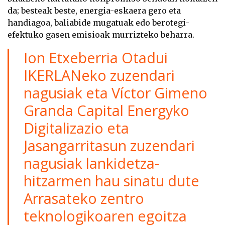
da; besteak beste, energia-eskaera gero eta
handiagoa, baliabide mugatuak edo berotegi-
efektuko gasen emisioak murrizteko beharra.
Ion Etxeberria Otadui
IKERLANeko zuzendari
nagusiak eta Víctor Gimeno
Granda Capital Energyko
Digitalizazio eta
Jasangarritasun zuzendari
nagusiak lankidetza-
hitzarmen hau sinatu dute
Arrasateko zentro
teknologikoaren egoitza