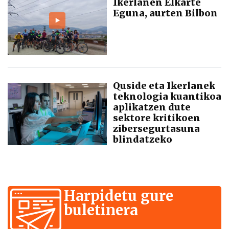
Ikerlanen Elkarte
Eguna, aurten Bilbon
Quside eta Ikerlanek
teknologia kuantikoa
aplikatzen dute
sektore kritikoen
zibersegurtasuna
blindatzeko
Harpidetu gure
buletinera