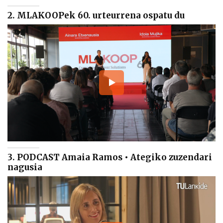
2. MLAKOOPek 60. urteurrena ospatu du
3. PODCAST Amaia Ramos • Ategiko zuzendari
nagusia