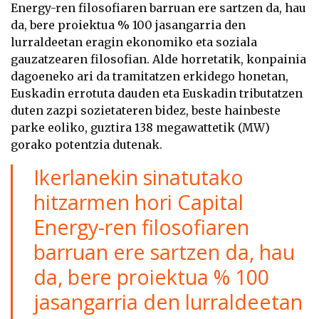
Energy-ren filosofiaren barruan ere sartzen da, hau
da, bere proiektua % 100 jasangarria den
lurraldeetan eragin ekonomiko eta soziala
gauzatzearen filosofian. Alde horretatik, konpainia
dagoeneko ari da tramitatzen erkidego honetan,
Euskadin errotuta dauden eta Euskadin tributatzen
duten zazpi sozietateren bidez, beste hainbeste
parke eoliko, guztira 138 megawattetik (MW)
gorako potentzia dutenak.
Ikerlanekin sinatutako
hitzarmen hori Capital
Energy-ren filosofiaren
barruan ere sartzen da, hau
da, bere proiektua % 100
jasangarria den lurraldeetan