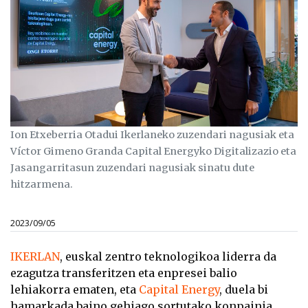
Ion Etxeberria Otadui Ikerlaneko zuzendari nagusiak eta
Víctor Gimeno Granda Capital Energyko Digitalizazio eta
Jasangarritasun zuzendari nagusiak sinatu dute
hitzarmena.
2023/09/05
IKERLAN
,
euskal zentro teknologikoa liderra da
ezagutza transferitzen eta enpresei balio
lehiakorra ematen, eta
Capital Energy
, duela bi
hamarkada baino gehiago sortutako konpainia