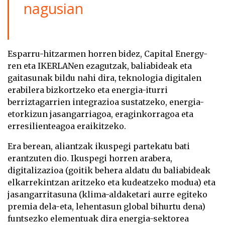
nagusian
Esparru-hitzarmen horren bidez, Capital Energy-
ren eta IKERLANen ezagutzak, baliabideak eta
gaitasunak bildu nahi dira, teknologia digitalen
erabilera bizkortzeko eta energia-iturri
berriztagarrien integrazioa sustatzeko, energia-
etorkizun jasangarriagoa, eraginkorragoa eta
erresilienteagoa eraikitzeko.
Era berean, aliantzak ikuspegi partekatu bati
erantzuten dio. Ikuspegi horren arabera,
digitalizazioa (goitik behera aldatu du baliabideak
elkarrekintzan aritzeko eta kudeatzeko modua) eta
jasangarritasuna (klima-aldaketari aurre egiteko
premia dela-eta, lehentasun global bihurtu dena)
funtsezko elementuak dira energia-sektorea