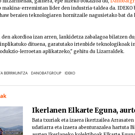
 hitzarmenak, gainera, epe luzeko bokazioa du,
Danobatgr
 makina-erremintan lider den industria-taldea da. IDEKO 
haw beraien teknologiaren hornitzaile nagusietako bat da
u den akordioa izan arren, lankidetza zabalagoa bilatzen 
inplikatuko dituena, garatutako irtenbide teknologikoak in
odukzio-lerroetan aplikatzeko," gehitu du Lizarraldek.
TA BERRIKUNTZA
DANOBATGROUP
IDEKO
uak
Ikerlanen Elkarte Eguna, aur
Bata txuriak eta izaera ikertzailea Arrasaten
udatiarra eta izaera abenturazalea hartuta B
aurten Ikerlaneko kolektiboak Elkarte Eguna