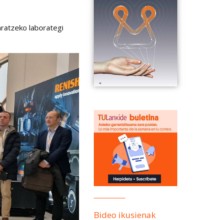
aratzeko laborategi
Bideo ikusienak