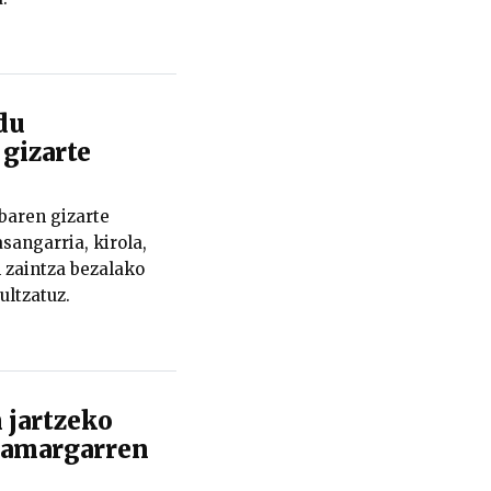
du
 gizarte
baren gizarte
sangarria, kirola,
n zaintza bezalako
ultzatuz.
 jartzeko
hamargarren