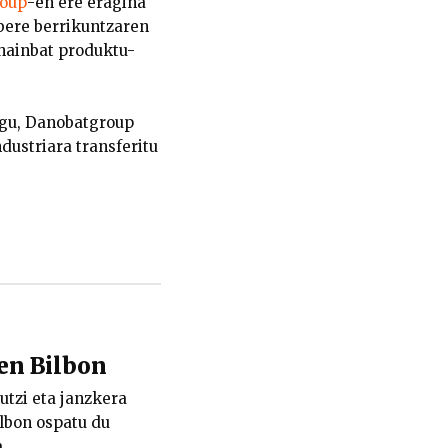
oup
-en ere eragina
bere berrikuntzaren
 hainbat produktu-
dugu, Danobatgroup
dustriara transferitu
ten Bilbon
 utzi eta janzkera
ilbon ospatu du
.