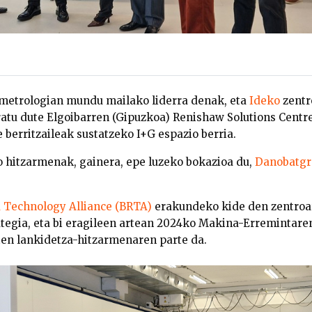
metrologian mundu mailako liderra denak, eta
Ideko
zentr
atu dute Elgoibarren (Gipuzkoa) Renishaw Solutions Centre
 berritzaileak sustatzeko I+G espazio berria.
 hitzarmenak, gainera, epe luzeko bokazioa du,
Danobatgr
 Technology Alliance (BRTA)
erakundeko kide den zentroar
tegia, eta bi eragileen artean 2024ko Makina-Erremintare
ten lankidetza-hitzarmenaren parte da.