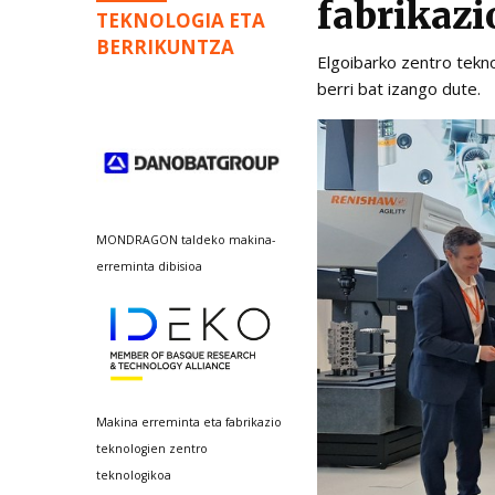
fabrikazi
TEKNOLOGIA ETA
BERRIKUNTZA
Elgoibarko zentro tekno
berri bat izango dute.
MONDRAGON taldeko makina-
erreminta dibisioa
Makina erreminta eta fabrikazio
teknologien zentro
teknologikoa