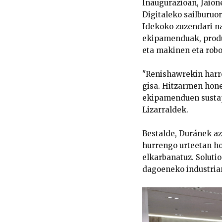
Inaugurazioan, Jaion
Digitaleko sailburuo
Idekoko zuzendari na
ekipamenduak, produ
eta makinen eta robot
"Renishawrekin harre
gisa. Hitzarmen hone
ekipamenduen sustape
Lizarraldek.
Bestalde, Duránek az
hurrengo urteetan ho
elkarbanatuz. Soluti
dagoeneko industria