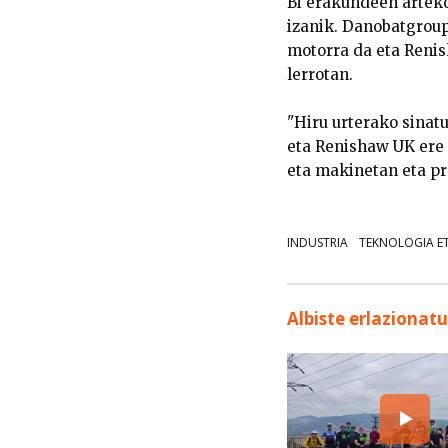
Bi erakundeen arteko
izanik. Danobatgroup
motorra da eta Renis
lerrotan.
"Hiru urterako sinat
eta Renishaw UK ere 
eta makinetan eta pr
INDUSTRIA
TEKNOLOGIA E
Albiste erlazionat