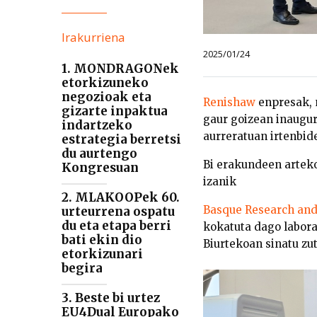
Irakurriena
2025/01/24
1. MONDRAGONek
etorkizuneko
negozioak eta
Renishaw
enpresak, 
gizarte inpaktua
gaur goizean inaugur
indartzeko
aurreratuan irtenbide
estrategia berretsi
du aurtengo
Bi erakundeen arteko
Kongresuan
izanik
2. MLAKOOPek 60.
Basque Research and
urteurrena ospatu
du eta etapa berri
kokatuta dago labora
bati ekin dio
Biurtekoan sinatu zu
etorkizunari
begira
3. Beste bi urtez
EU4Dual Europako