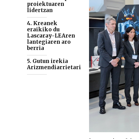
proiektuaren
lidertzan
4. Kreanek
eraikiko du
Lascaray-LEAren
lantegiaren aro
berria
5. Gutun irekia
Arizmendiarrietari