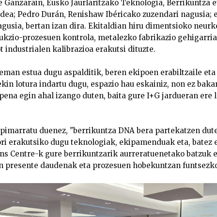
e Ganzarain, Eusko Jaurlaritzako Teknologia, Berrikuntza 
rdea; Pedro Durán, Renishaw Ibéricako zuzendari nagusia; e
gusia, bertan izan dira. Ekitaldian hiru dimentsioko neur
kzio-prozesuen kontrola, metalezko fabrikazio gehigarri
 industrialen kalibrazioa erakutsi dituzte.
man estua dugu aspalditik, beren ekipoen erabiltzaile eta
kin lotura indartu dugu, espazio hau eskainiz, non ez baka
na egin ahal izango duten, baita gure I+G jardueran ere l
pimarratu duenez, "berrikuntza DNA bera partekatzen dute
ri erakutsiko dugu teknologiak, ekipamenduak eta, batez e
ons Centre-k gure berrikuntzarik aurreratuenetako batzuk e
n presente daudenak eta prozesuen hobekuntzan funtsezko