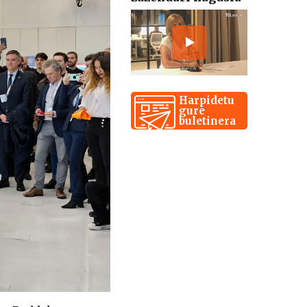
Harpidetu
gure
buletinera