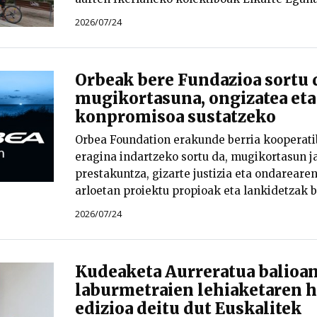
2026/07/24
Orbeak bere Fundazioa sortu 
mugikortasuna, ongizatea eta
konpromisoa sustatzeko
Orbea Foundation erakunde berria kooperati
eragina indartzeko sortu da, mugikortasun ja
prestakuntza, gizarte justizia eta ondareare
arloetan proiektu propioak eta lankidetzak b
2026/07/24
Kudeaketa Aurreratua balioan
laburmetraien lehiaketaren 
edizioa deitu dut Euskalitek