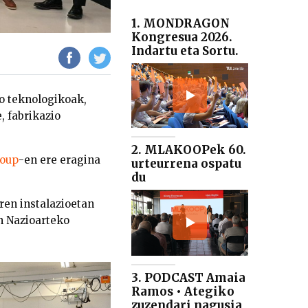
1. MONDRAGON
Kongresua 2026.
Indartu eta Sortu.
o teknologikoak,
, fabrikazio
2. MLAKOOPek 60.
oup
-en ere eragina
urteurrena ospatu
du
en instalazioetan
n Nazioarteko
3. PODCAST Amaia
Ramos • Ategiko
zuzendari nagusia