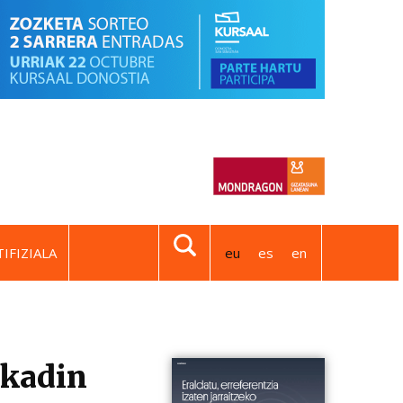
IFIZIALA
eu
es
en
skadin