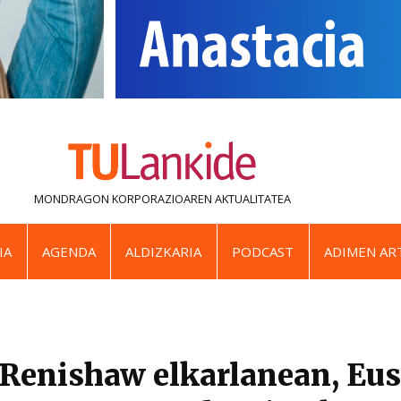
MONDRAGON KORPORAZIOAREN
AKTUALITATEA
IA
AGENDA
ALDIZKARIA
PODCAST
ADIMEN ART
 Renishaw elkarlanean, Eu