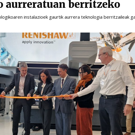
o aurreratuan berritzeko
logikoaren instalazioek gaurtik aurrera teknologia berritzaileak g