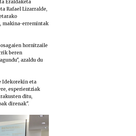
eta Eraldaketa
ta Rafael Lizarralde,
ketarako
a, makina-erremintak
 osagaien hornitzaile
rrik beren
agundu", azaldu du
 Idekorekin eta
re, esperientziak
rakusten ditu,
ak direnak".