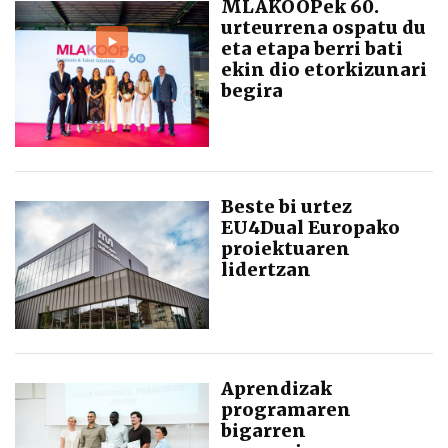
MLAKOOPek 60.
urteurrena ospatu du
eta etapa berri bati
ekin dio etorkizunari
begira
Beste bi urtez
EU4Dual Europako
proiektuaren
lidertzan
Aprendizak
programaren
bigarren