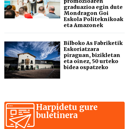
promozioaren
graduazioa egin dute
Mondragon Goi
Eskola Politeknikoak
eta Amazonek
Bilboko As Fabriketik
Eskoriatzara
piraguan, bizikletan
eta oinez, 50 urteko
bidea ospatzeko
Harpidetu gure
buletinera