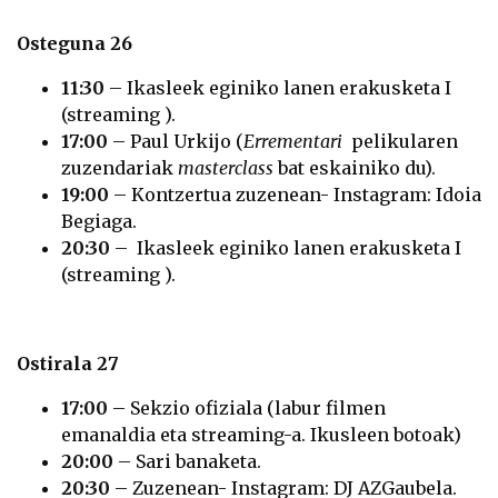
Osteguna 26
11:30
– Ikasleek eginiko lanen erakusketa I
(streaming ).
17:00
– Paul Urkijo (
Errementari
pelikularen
zuzendariak
masterclass
bat eskainiko du).
19:00
– Kontzertua zuzenean- Instagram: Idoia
Begiaga.
20:30
– Ikasleek eginiko lanen erakusketa I
(streaming ).
Ostirala 27
17:00
– Sekzio ofiziala (labur filmen
emanaldia eta streaming-a. Ikusleen botoak)
20:00
– Sari banaketa.
20:30
– Zuzenean- Instagram: DJ AZGaubela.