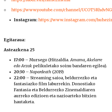
○
https://www.youtube.com/channel/UCOT5RhdvN
Instagram:
https://www.instagram.com/huhezi
Egitaraua:
Asteazkena 25
17:00
– Mursego (Hitzaldia.
Amama, Akelarre
edo Arzak
pelikuletako soinu bandaren egilea).
20:30
–
Napardeath
(2019)
22:00
– Streaming saioa, beldurrezko eta
fantasiazko film laburrekin. Donostiako
Fantasia eta Beldurrezko Zinemaldiaren
aurreko edizioen eta nazioarteko bitxien
hautaketa.