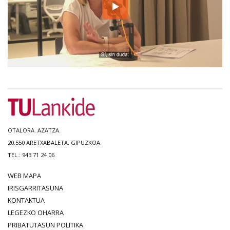
OTALORA. AZATZA.
20.550 ARETXABALETA, GIPUZKOA.
TEL.: 943 71 24 06
WEB MAPA
IRISGARRITASUNA
KONTAKTUA
LEGEZKO OHARRA
PRIBATUTASUN POLITIKA