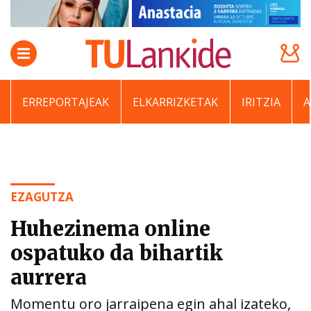
ERREPORTAJEAK
ELKARRIZKETAK
IRITZIA
EZAGUTZA
Huhezinema online
ospatuko da bihartik
aurrera
Momentu oro jarraipena egin ahal izateko,