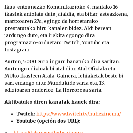
Ikus-entzunezko Komunikazioko 4. mailako 16
ikaslek antolatu dute jaialdia, eta bihar, asteazkena,
martxoaren 27a, egingo da horretarako
prestatutako hiru kanalen bidez. Aldi berean
jardungo dute, eta irekita egongo dira
programazio-orduetan: Twitch, Youtube eta
Instagram.
Aurten, 5.000 euro inguru banatuko dira saritan.
Aurtengo edizioak bi atal ditu: Atal Ofiziala eta
MUko Ikasleen Atala. Gainera, lehiaketak beste bi
sari emango ditu: Mundukide saria eta, 13.
edizioaren ondorioz, La Horrorosa saria.
Aktibatuko diren kanalak hauek dira:
Twitch:
https://www.twitch.tv/huhezinema/
Youtube (opción dos URL):
○
https://labur.eus/huhezinema