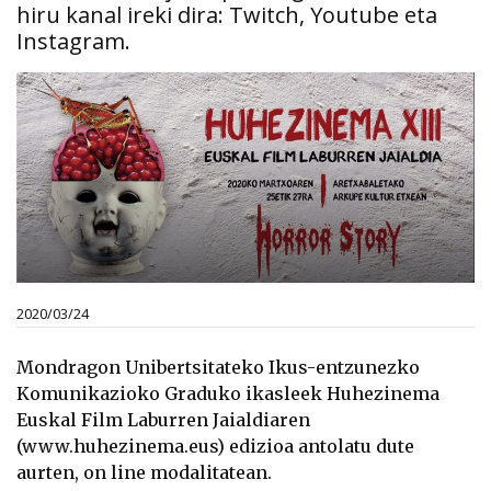
hiru kanal ireki dira: Twitch, Youtube eta
Instagram.
2020/03/24
Mondragon Unibertsitateko Ikus-entzunezko
Komunikazioko Graduko ikasleek Huhezinema
Euskal Film Laburren Jaialdiaren
(www.huhezinema.eus) edizioa antolatu dute
aurten, on line modalitatean.