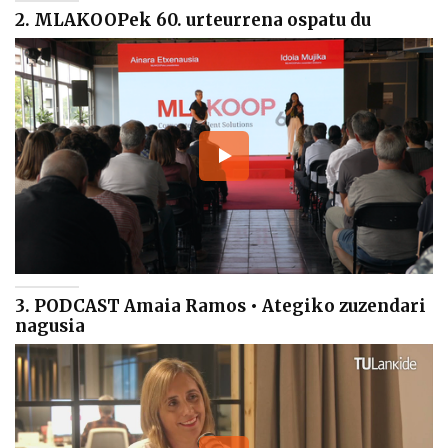
2. MLAKOOPek 60. urteurrena ospatu du
3. PODCAST Amaia Ramos • Ategiko zuzendari
nagusia