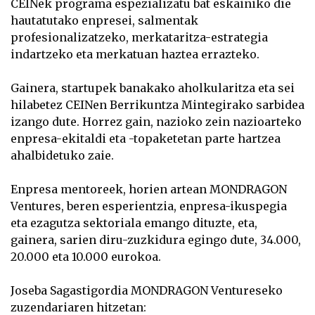
CEINek programa espezializatu bat eskainiko die
hautatutako enpresei, salmentak
profesionalizatzeko, merkataritza-estrategia
indartzeko eta merkatuan haztea errazteko.
Gainera, startupek banakako aholkularitza eta sei
hilabetez CEINen Berrikuntza Mintegirako sarbidea
izango dute. Horrez gain, nazioko zein nazioarteko
enpresa-ekitaldi eta -topaketetan parte hartzea
ahalbidetuko zaie.
Enpresa mentoreek, horien artean MONDRAGON
Ventures, beren esperientzia, enpresa-ikuspegia
eta ezagutza sektoriala emango dituzte, eta,
gainera, sarien diru-zuzkidura egingo dute, 34.000,
20.000 eta 10.000 eurokoa.
Joseba Sagastigordia MONDRAGON Ventureseko
zuzendariaren hitzetan: