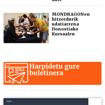
MONDRAGONen
hitzordurik
udatiarrena
Donostiako
Kursaalen
Harpidetu gure
buletinera