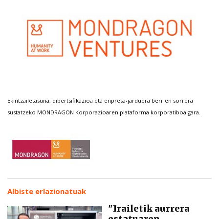
Ekintzailetasuna, dibertsifikazioa eta enpresa-jarduera berrien sorrera
sustatzeko MONDRAGON Korporazioaren plataforma korporatiboa gara.
Albiste erlazionatuak
"Irailetik aurrera
estatuaren