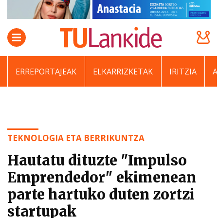
ERREPORTAJEAK
ELKARRIZKETAK
IRITZIA
TEKNOLOGIA ETA BERRIKUNTZA
Hautatu dituzte "Impulso
Emprendedor" ekimenean
parte hartuko duten zortzi
startupak