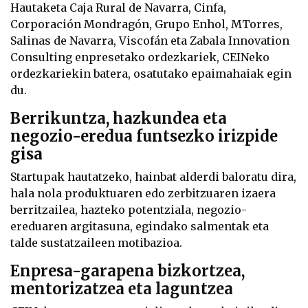
Hautaketa Caja Rural de Navarra, Cinfa,
Corporación Mondragón, Grupo Enhol, MTorres,
Salinas de Navarra, Viscofán eta Zabala Innovation
Consulting enpresetako ordezkariek, CEINeko
ordezkariekin batera, osatutako epaimahaiak egin
du.
Berrikuntza, hazkundea eta
negozio-eredua funtsezko irizpide
gisa
Startupak hautatzeko, hainbat alderdi baloratu dira,
hala nola produktuaren edo zerbitzuaren izaera
berritzailea, hazteko potentziala, negozio-
ereduaren argitasuna, egindako salmentak eta
talde sustatzaileen motibazioa.
Enpresa-garapena bizkortzea,
mentorizatzea eta laguntzea