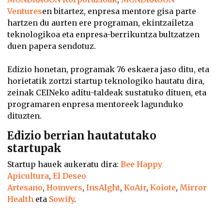
Ventures
en bitartez, enpresa mentore gisa parte
hartzen du aurten ere programan, ekintzailetza
teknologikoa eta enpresa-berrikuntza bultzatzen
duen papera sendotuz.
Edizio honetan, programak 76 eskaera jaso ditu, eta
horietatik zortzi startup teknologiko hautatu dira,
zeinak CEINeko aditu-taldeak sustatuko dituen, eta
programaren enpresa mentoreek lagunduko
dituzten.
Edizio berrian hautatutako
startupak
Startup hauek aukeratu dira:
Bee Happy
Apicultura
,
El Deseo
Artesano
,
Homvers
,
InsAIght
,
KoAir
,
Koiote
,
Mirror
Health
eta
Sowify
.