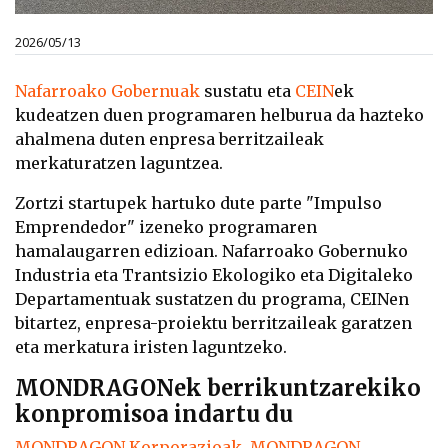
2026/05/13
Nafarroako Gobernuak
sustatu eta
CEIN
ek
kudeatzen duen programaren helburua da hazteko
ahalmena duten enpresa berritzaileak
merkaturatzen laguntzea.
Zortzi startupek hartuko dute parte "Impulso
Emprendedor" izeneko programaren
hamalaugarren edizioan. Nafarroako Gobernuko
Industria eta Trantsizio Ekologiko eta Digitaleko
Departamentuak sustatzen du programa, CEINen
bitartez, enpresa-proiektu berritzaileak garatzen
eta merkatura iristen laguntzeko.
MONDRAGONek berrikuntzarekiko
konpromisoa indartu du
MONDRAGON Korporazioak
,
MONDRAGON