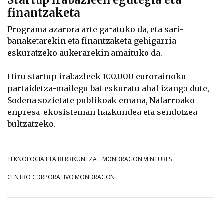
finantzaketa
Programa azarora arte garatuko da, eta sari-
banaketarekin eta finantzaketa gehigarria
eskuratzeko aukerarekin amaituko da.
Hiru startup irabazleek 100.000 eurorainoko
partaidetza-mailegu bat eskuratu ahal izango dute,
Sodena sozietate publikoak emana, Nafarroako
enpresa-ekosisteman hazkundea eta sendotzea
bultzatzeko.
TEKNOLOGIA ETA BERRIKUNTZA
MONDRAGON VENTURES
CENTRO CORPORATIVO MONDRAGON