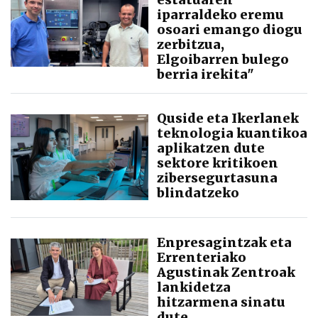
iparraldeko eremu
osoari emango diogu
zerbitzua,
Elgoibarren bulego
berria irekita"
Quside eta Ikerlanek
teknologia kuantikoa
aplikatzen dute
sektore kritikoen
zibersegurtasuna
blindatzeko
Enpresagintzak eta
Errenteriako
Agustinak Zentroak
lankidetza
hitzarmena sinatu
dute