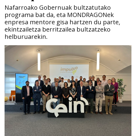
Nafarroako Gobernuak bultzatutako
programa bat da, eta MONDRAGONek
enpresa mentore gisa hartzen du parte,
ekintzailetza berritzailea bultzatzeko
helburuarekin.