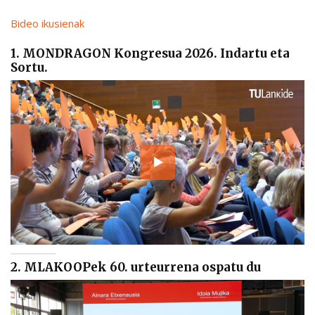
Bideo ikusienak
1. MONDRAGON Kongresua 2026. Indartu eta
Sortu.
2. MLAKOOPek 60. urteurrena ospatu du