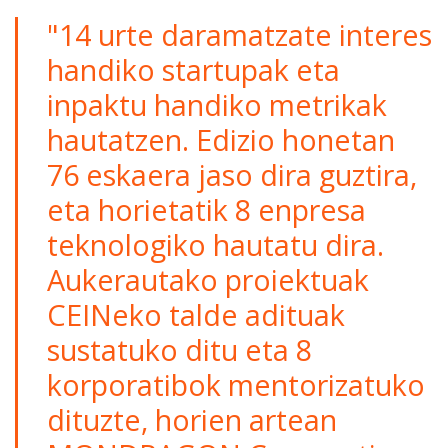
"14 urte daramatzate interes
handiko startupak eta
inpaktu handiko metrikak
hautatzen. Edizio honetan
76 eskaera jaso dira guztira,
eta horietatik 8 enpresa
teknologiko hautatu dira.
Aukerautako proiektuak
CEINeko talde adituak
sustatuko ditu eta 8
korporatibok mentorizatuko
dituzte, horien artean