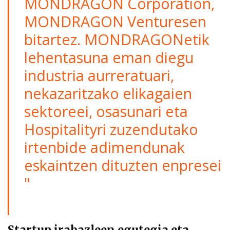
MONDRAGON Corporation,
MONDRAGON Venturesen
bitartez. MONDRAGONetik
lehentasuna eman diegu
industria aurreratuari,
nekazaritzako elikagaien
sektoreei, osasunari eta
Hospitalityri zuzendutako
irtenbide adimendunak
eskaintzen dituzten enpresei
"
Startup irabazleen egutegia eta