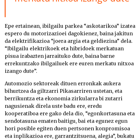
Epe ertainean, ibilgailu parkea “askotarikoa” izatea
espero du motorizazioei dagokienez, baina jakitun
da elektrifikazioa “joera argia eta geldiezina” dela.
“Ibilgailu elektrikoek eta hibridoek merkatuan
pisua irabazten jarraituko dute, baina barne
errekuntzako ibilgailuek ere euren merkatu nitxoa
izango dute”.
Automozio sektoreak dituen erronkak aukera
bihurtzea da giltzarri Pikasarriren ustetan, eta
berrikuntza eta ekonomia zirkularra bi zutarri
nagusienak direla uste badu ere, eredu
kooperatiboa ere gako dela dio, “egonkortasuna eta
sendotasuna ematen baitigu, bai eta egunez egun
hori posible egiten duen pertsonen konpromisoa
eta inplikazioa ere, garrantzitsuena, alegia”, bukatu