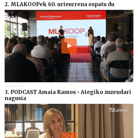
2. MLAKOOPek 60. urteurrena ospatu du
3. PODCAST Amaia Ramos • Ategiko zuzendari
nagusia