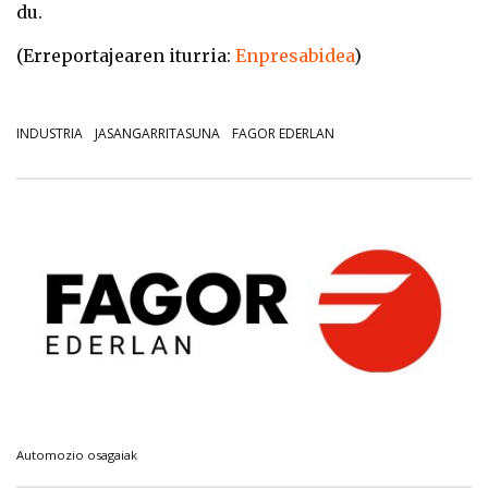
du.
(Erreportajearen iturria:
Enpresabidea
)
INDUSTRIA
JASANGARRITASUNA
FAGOR EDERLAN
Automozio osagaiak