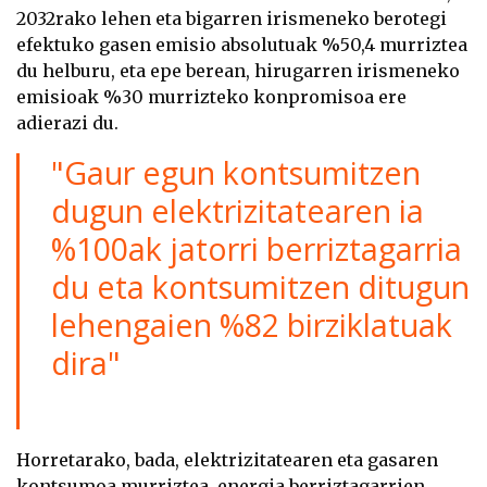
2032rako lehen eta bigarren irismeneko berotegi
efektuko gasen emisio absolutuak %50,4 murriztea
du helburu, eta epe berean, hirugarren irismeneko
emisioak %30 murrizteko konpromisoa ere
adierazi du.
"Gaur egun kontsumitzen
dugun elektrizitatearen ia
%100ak jatorri berriztagarria
du eta kontsumitzen ditugun
lehengaien %82 birziklatuak
dira"
Horretarako, bada, elektrizitatearen eta gasaren
kontsumoa murriztea, energia berriztagarrien