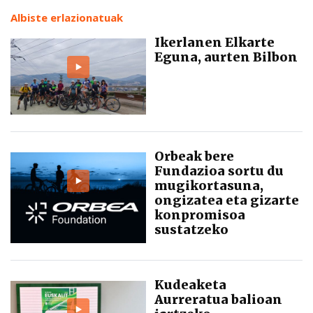
Albiste erlazionatuak
Ikerlanen Elkarte
Eguna, aurten Bilbon
Orbeak bere
Fundazioa sortu du
mugikortasuna,
ongizatea eta gizarte
konpromisoa
sustatzeko
Kudeaketa
Aurreratua balioan