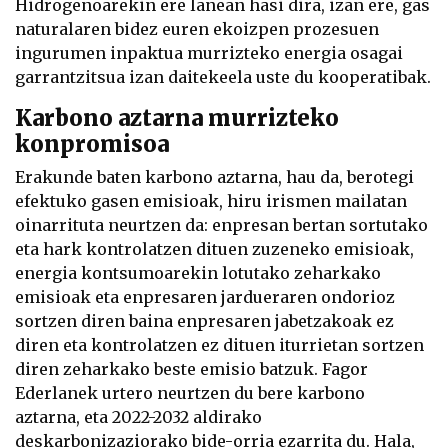
Hidrogenoarekin ere lanean hasi dira, izan ere, gas
naturalaren bidez euren ekoizpen prozesuen
ingurumen inpaktua murrizteko energia osagai
garrantzitsua izan daitekeela uste du kooperatibak.
Karbono aztarna murrizteko
konpromisoa
Erakunde baten karbono aztarna, hau da, berotegi
efektuko gasen emisioak, hiru irismen mailatan
oinarrituta neurtzen da: enpresan bertan sortutako
eta hark kontrolatzen dituen zuzeneko emisioak,
energia kontsumoarekin lotutako zeharkako
emisioak eta enpresaren jardueraren ondorioz
sortzen diren baina enpresaren jabetzakoak ez
diren eta kontrolatzen ez dituen iturrietan sortzen
diren zeharkako beste emisio batzuk. Fagor
Ederlanek urtero neurtzen du bere karbono
aztarna, eta 2022-2032 aldirako
deskarbonizaziorako bide-orria ezarrita du. Hala,