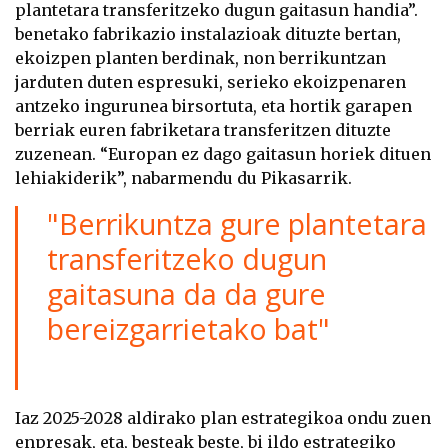
plantetara transferitzeko dugun gaitasun handia”.
benetako fabrikazio instalazioak dituzte bertan,
ekoizpen planten berdinak, non berrikuntzan
jarduten duten espresuki, serieko ekoizpenaren
antzeko ingurunea birsortuta, eta hortik garapen
berriak euren fabriketara transferitzen dituzte
zuzenean. “Europan ez dago gaitasun horiek dituen
lehiakiderik”, nabarmendu du Pikasarrik.
"Berrikuntza gure plantetara
transferitzeko dugun
gaitasuna da da gure
bereizgarrietako bat"
Iaz 2025-2028 aldirako plan estrategikoa ondu zuen
enpresak, eta, besteak beste, bi ildo estrategiko