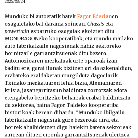
2025/03/24
Munduko bi autoetatik batek
Fagor Ederlan
en
osagaietako bat darama soinean.
Chassis
eta
powertrain
esparruko osagaiak ekoizten ditu
MONDRAGONeko kooperatibak, eta mundu mailako
auto fabrikatzaile nagusienak nahiz sektoreko
hornitzaile garrantzitsuenak ditu bezero.
Automozioaren merkatuak urte oparoak izan
baditu ere, garai ilunak bizitzen ari da azkenaldian,
erabateko eraldaketan murgilduta dagoelarik.
Txinako merkatuaren lehia bizia, Alemaniaren
krisia, jasangarritasun baldintza zorrotzak edota
etengabeko berritzeko beharrak erabat baldintzatu
du sektorea, baina Fagor Taldeko kooperatiba
historikoak berean dihardu. "Munduko ibilgailu
fabrikatzaile nagusiak gure bezeroak dira, eta
horrek ahalbidetzen digu haiekin batera sektoreak
aurrean dituen erronka garrantzitsuenak ulertzea,