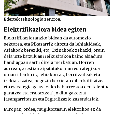
Edertek teknologia zentroa.
Elektrifikaziora bidea egiten
Elektrifikazioranzko bidean da automozio
sektorea, eta Pikasarrik aitortu du lehiakideak,
Asiakoak bereziki, eta, Txinakoak zehazki, orain
dela urte batzuk aurreikusitakoa baino abiadura
handiagoan sartu direla merkatuan. Horren
aurrean, arestian aipatutako plan estrategikoa
oinarri harturik, lehiakorrak, berritzaileak eta
irekiak izatea, negozio berrietan dibertsifikatzea
eta estrategia gauzatzeko beharrezkoa den talentua
garatzea eta erakartzea" jo ditu gakotzat
Jasangarritasun eta Digitalizazio zuzendariak.
Europan, ordea, mugikortasun elektrikoa ez da