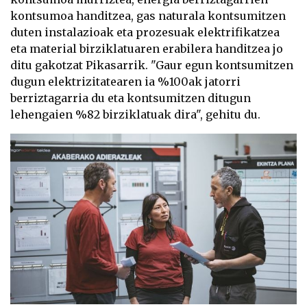
kontsumoa handitzea, gas naturala kontsumitzen
duten instalazioak eta prozesuak elektrifikatzea
eta material birziklatuaren erabilera handitzea jo
ditu gakotzat Pikasarrik. "Gaur egun kontsumitzen
dugun elektrizitatearen ia %100ak jatorri
berriztagarria du eta kontsumitzen ditugun
lehengaien %82 birziklatuak dira", gehitu du.