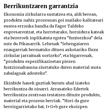
Berrikuntzaren garrantzia
Ekonomia zirkularra sustatzea eta, aldi berean,
produktu nahiz prozesuan goi mailako kalitateari
eustea erronka handia da Fagor Taldeko
enpresarentzat, eta horretarako, hornidura kateak
eta bezeroek inplikatuta egotea “funtsezkoa” dela
uste du Pikasarrik. Lehenak “lehengaiaren
ezaugarriak bermatuko dituen askotariko fluxu
zirkular jarraituak sortzeko”, eta bigarrenak,
“produktu espezifikazioetan piezen
funtzionaltasuna ziurtatuko duten material mota
zabalagoak adosteko”.
Ekinbide hauek guztiak burutu ahal izateko
berrikuntza du oinarri. Arrasateko Edertek
berrikuntza zentroan testatzen dituzte produktu,
material eta prozesu berriak. “Hori da gure
bereizgarrietako bat, I+G+b gure ekoizpen