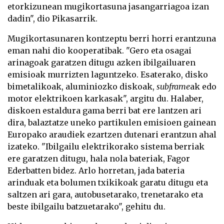
etorkizunean mugikortasuna jasangarriagoa izan
dadin", dio Pikasarrik.
Mugikortasunaren kontzeptu berri horri erantzuna
eman nahi dio kooperatibak. "Gero eta osagai
arinagoak garatzen ditugu azken ibilgailuaren
emisioak murrizten laguntzeko. Esaterako, disko
bimetalikoak, aluminiozko diskoak,
subframe
ak edo
motor elektrikoen karkasak", argitu du. Halaber,
diskoen estaldura gama berri bat ere lantzen ari
dira, balaztatze uneko partikulen emisioen gainean
Europako araudiek ezartzen dutenari erantzun ahal
izateko. "Ibilgailu elektrikorako sistema berriak
ere garatzen ditugu, hala nola bateriak, Fagor
Ederbatten bidez. Arlo horretan, jada bateria
arinduak eta bolumen txikikoak garatu ditugu eta
saltzen ari gara, autobusetarako, trenetarako eta
beste ibilgailu batzuetarako", gehitu du.