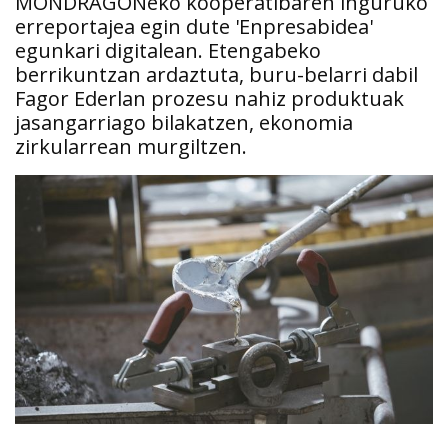
MONDRAGONeko kooperatibaren inguruko
erreportajea egin dute 'Enpresabidea'
egunkari digitalean. Etengabeko
berrikuntzan ardaztuta, buru-belarri dabil
Fagor Ederlan prozesu nahiz produktuak
jasangarriago bilakatzen, ekonomia
zirkularrean murgiltzen.