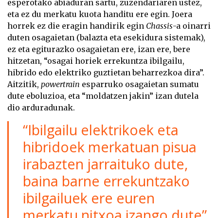
esperotako abiaduran sartu, zuzendariaren ustez,
eta ez du merkatu kuota handitu ere egin. Joera
horrek ez die eragin handirik egin
Chassis
-a oinarri
duten osagaietan (balazta eta esekidura sistemak),
ez eta egiturazko osagaietan ere, izan ere, bere
hitzetan, “osagai horiek errekuntza ibilgailu,
hibrido edo elektriko guztietan beharrezkoa dira”.
Aitzitik,
powertrain
esparruko osagaietan sumatu
dute eboluzioa, eta “moldatzen jakin” izan dutela
dio arduradunak.
“Ibilgailu elektrikoek eta
hibridoek merkatuan pisua
irabazten jarraituko dute,
baina barne errekuntzako
ibilgailuek ere euren
merkatu nitxoa izango dute”