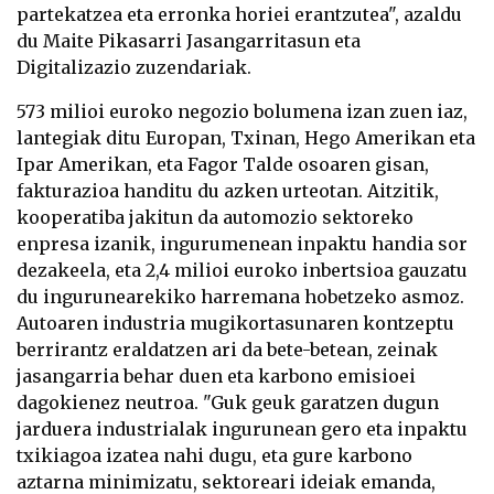
partekatzea eta erronka horiei erantzutea", azaldu
du Maite Pikasarri Jasangarritasun eta
Digitalizazio zuzendariak.
573 milioi euroko negozio bolumena izan zuen iaz,
lantegiak ditu Europan, Txinan, Hego Amerikan eta
Ipar Amerikan, eta Fagor Talde osoaren gisan,
fakturazioa handitu du azken urteotan. Aitzitik,
kooperatiba jakitun da automozio sektoreko
enpresa izanik, ingurumenean inpaktu handia sor
dezakeela, eta 2,4 milioi euroko inbertsioa gauzatu
du ingurunearekiko harremana hobetzeko asmoz.
Autoaren industria mugikortasunaren kontzeptu
berrirantz eraldatzen ari da bete-betean, zeinak
jasangarria behar duen eta karbono emisioei
dagokienez neutroa. "Guk geuk garatzen dugun
jarduera industrialak ingurunean gero eta inpaktu
txikiagoa izatea nahi dugu, eta gure karbono
aztarna minimizatu, sektoreari ideiak emanda,