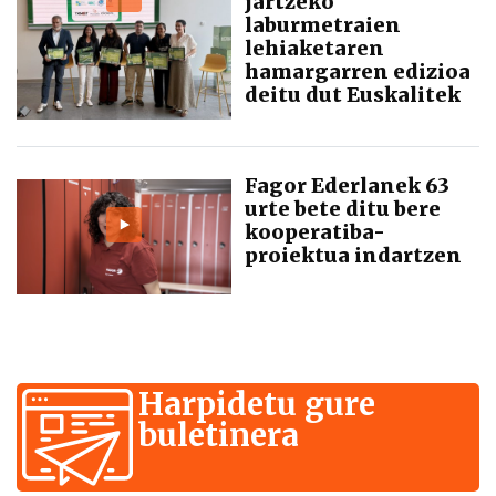
jartzeko
laburmetraien
lehiaketaren
hamargarren edizioa
deitu dut Euskalitek
Fagor Ederlanek 63
urte bete ditu bere
kooperatiba-
proiektua indartzen
Harpidetu gure
buletinera