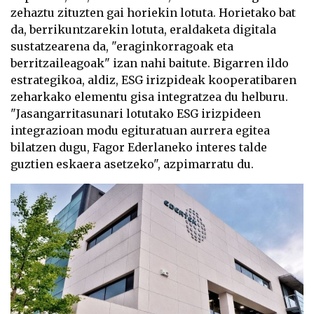
zehaztu zituzten gai horiekin lotuta. Horietako bat
da, berrikuntzarekin lotuta, eraldaketa digitala
sustatzearena da, "eraginkorragoak eta
berritzaileagoak" izan nahi baitute. Bigarren ildo
estrategikoa, aldiz, ESG irizpideak kooperatibaren
zeharkako elementu gisa integratzea du helburu.
"Jasangarritasunari lotutako ESG irizpideen
integrazioan modu egituratuan aurrera egitea
bilatzen dugu, Fagor Ederlaneko interes talde
guztien eskaera asetzeko", azpimarratu du.