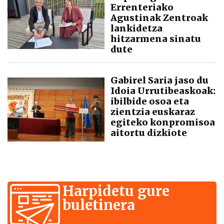
Errenteriako
Agustinak Zentroak
lankidetza
hitzarmena sinatu
dute
Gabirel Saria jaso du
Idoia Urrutibeaskoak:
ibilbide osoa eta
zientzia euskaraz
egiteko konpromisoa
aitortu dizkiote
Harpidetu gure
buletinera