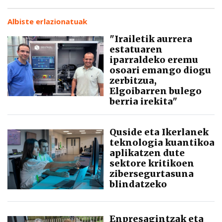
Albiste erlazionatuak
"Irailetik aurrera
estatuaren
iparraldeko eremu
osoari emango diogu
zerbitzua,
Elgoibarren bulego
berria irekita"
Quside eta Ikerlanek
teknologia kuantikoa
aplikatzen dute
sektore kritikoen
zibersegurtasuna
blindatzeko
Enpresagintzak eta