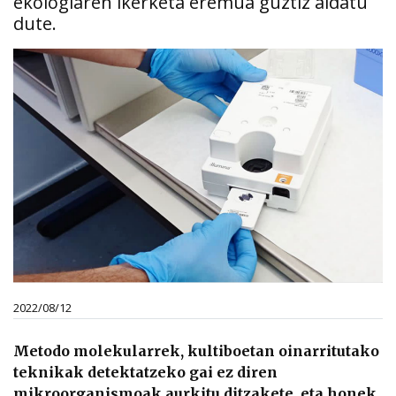
ekologiaren ikerketa eremua guztiz aldatu
dute.
2022/08/12
Metodo molekularrek, kultiboetan oinarritutako
teknikak detektatzeko gai ez diren
mikroorganismoak aurkitu ditzakete, eta honek