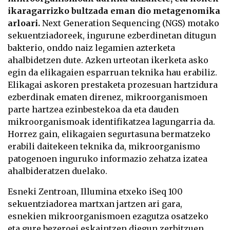
ikaragarrizko bultzada eman dio metagenomika
arloari.
Next Generation Sequencing (NGS) motako
sekuentziadoreek, ingurune ezberdinetan ditugun
bakterio, onddo naiz legamien azterketa
ahalbidetzen dute. Azken urteotan ikerketa asko
egin da elikagaien esparruan teknika hau erabiliz.
Elikagai askoren prestaketa prozesuan hartzidura
ezberdinak ematen direnez, mikroorganismoen
parte hartzea ezinbestekoa da eta dauden
mikroorganismoak identifikatzea lagungarria da.
Horrez gain, elikagaien segurtasuna bermatzeko
erabili daitekeen teknika da, mikroorganismo
patogenoen inguruko informazio zehatza izatea
ahalbideratzen duelako.
Esneki Zentroan, Illumina etxeko iSeq 100
sekuentziadorea martxan jartzen ari gara,
esnekien mikroorganismoen ezagutza osatzeko
eta gure bezeroei eskaintzen diegun zerbitzuen