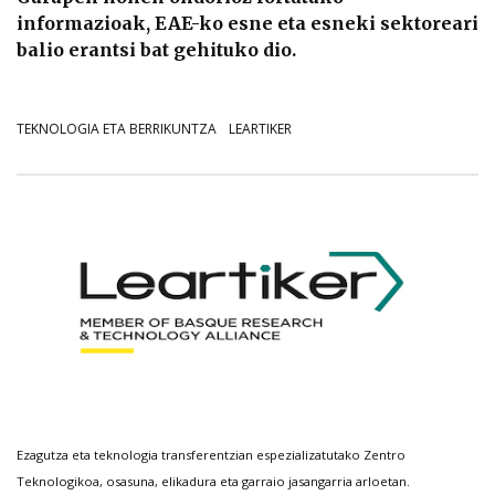
informazioak, EAE-ko esne eta esneki sektoreari
balio erantsi bat gehituko dio.
TEKNOLOGIA ETA BERRIKUNTZA
LEARTIKER
Ezagutza eta teknologia transferentzian espezializatutako Zentro
Teknologikoa, osasuna, elikadura eta garraio jasangarria arloetan.