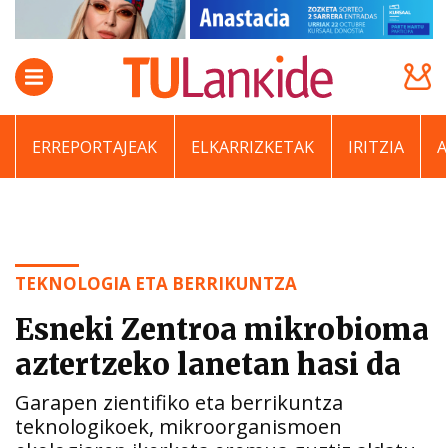
ERREPORTAJEAK
ELKARRIZKETAK
IRITZIA
TEKNOLOGIA ETA BERRIKUNTZA
Esneki Zentroa mikrobioma
aztertzeko lanetan hasi da
Garapen zientifiko eta berrikuntza
teknologikoek, mikroorganismoen