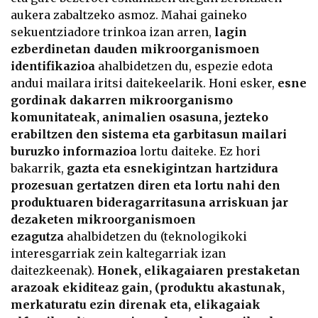
aukera zabaltzeko asmoz. Mahai gaineko
sekuentziadore trinkoa izan arren,
lagin
ezberdinetan dauden mikroorganismoen
identifikazioa
ahalbidetzen du, espezie edota
andui mailara iritsi daitekeelarik. Honi esker,
esne
gordinak dakarren mikroorganismo
komunitateak, animalien osasuna, jezteko
erabiltzen den sistema eta garbitasun mailari
buruzko informazioa
lortu daiteke. Ez hori
bakarrik,
gazta eta esnekigintzan hartzidura
prozesuan gertatzen diren eta lortu nahi den
produktuaren bideragarritasuna arriskuan jar
dezaketen mikroorganismoen
ezagutza
ahalbidetzen du (teknologikoki
interesgarriak zein kaltegarriak izan
daitezkeenak).
Honek, elikagaiaren prestaketan
arazoak ekiditeaz gain, (produktu akastunak,
merkaturatu ezin direnak eta, elikagaiak