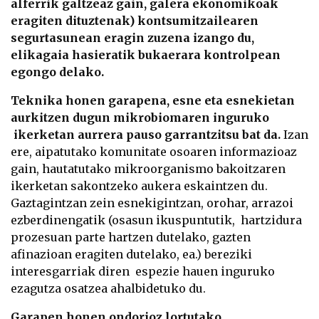
alferrik galtzeaz gain, galera ekonomikoak
eragiten dituztenak) kontsumitzailearen
segurtasunean eragin zuzena izango du,
elikagaia hasieratik bukaerara kontrolpean
egongo delako.
Teknika honen garapena, esne eta esnekietan
aurkitzen dugun mikrobiomaren inguruko
ikerketan aurrera pauso garrantzitsu bat da.
Izan
ere, aipatutako komunitate osoaren informazioaz
gain, hautatutako mikroorganismo bakoitzaren
ikerketan sakontzeko aukera eskaintzen du.
Gaztagintzan zein esnekigintzan, orohar, arrazoi
ezberdinengatik (osasun ikuspuntutik, hartzidura
prozesuan parte hartzen dutelako, gazten
afinazioan eragiten dutelako, ea.) bereziki
interesgarriak diren espezie hauen inguruko
ezagutza osatzea ahalbidetuko du.
Garapen honen ondorioz lortutako