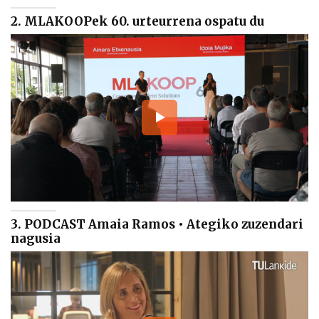
2. MLAKOOPek 60. urteurrena ospatu du
3. PODCAST Amaia Ramos • Ategiko zuzendari
nagusia