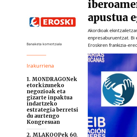
iberoamer
apustua e
Akordioak ekintzailetz
enpresaburuentzat. Bi 
Banaketa komertziala
Eroskiren frankizia-ered
Irakurriena
1. MONDRAGONek
etorkizuneko
negozioak eta
gizarte inpaktua
indartzeko
estrategia berretsi
du aurtengo
Kongresuan
2. MLAKOOPek 60.