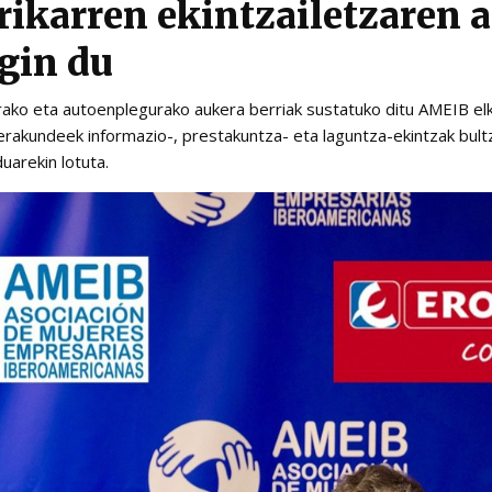
ikarren ekintzailetzaren 
gin du
arako eta autoenplegurako aukera berriak sustatuko ditu AMEIB 
erakundeek informazio-, prestakuntza- eta laguntza-ekintzak bult
uarekin lotuta.