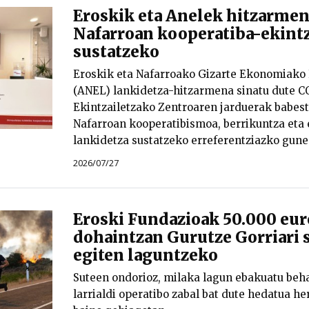
Eroskik eta Anelek hitzarmen
Nafarroan kooperatiba-ekintz
sustatzeko
Eroskik eta Nafarroako Gizarte Ekonomiako
(ANEL) lankidetza-hitzarmena sinatu dute 
Ekintzailetzako Zentroaren jarduerak babe
Nafarroan kooperatibismoa, berrikuntza eta
lankidetza sustatzeko erreferentziazko gune
2026/07/27
Eroski Fundazioak 50.000 eur
dohaintzan Gurutze Gorriari s
egiten laguntzeko
Suteen ondorioz, milaka lagun ebakuatu behar
larrialdi operatibo zabal bat dute hedatua he