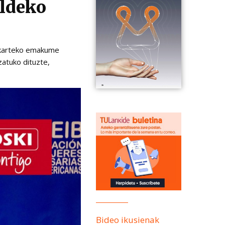
aldeko
elkarteko emakume
zatuko dituzte,
Bideo ikusienak