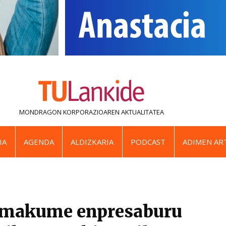
MONDRAGON KORPORAZIOAREN
AKTUALITATEA
IA
AGENDA
ALDIZKARIA
PODCAST
ADIMEN ART
emakume enpresaburu