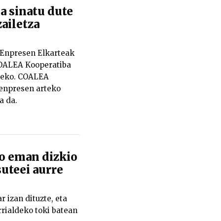
a sinatu dute
ailetza
 Enpresen Elkarteak
COALEA Kooperatiba
steko. COALEA
 enpresen arteko
a da.
o eman dizkio
uteei aurre
 izan dituzte, eta
rrialdeko toki batean