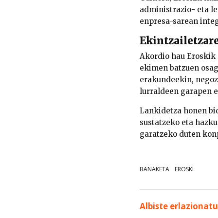
administrazio- eta l
enpresa-sarean integ
Ekintzailetza
Akordio hau Eroskik 
ekimen batzuen osag
erakundeekin, negozi
lurraldeen garapen 
Lankidetza honen bi
sustatzeko eta hazku
garatzeko duten kon
BANAKETA
EROSKI
Albiste erlazionat