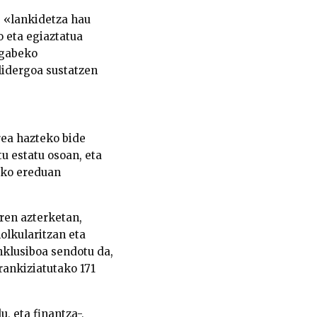
«lankidetza hau
 eta egiaztatua
ngabeko
idergoa sustatzen
rea hazteko bide
u estatu osoan, eta
eko ereduan
ren azterketan,
olkularitzan eta
inklusiboa sendotu da,
rankiziatutako 171
, eta finantza-,