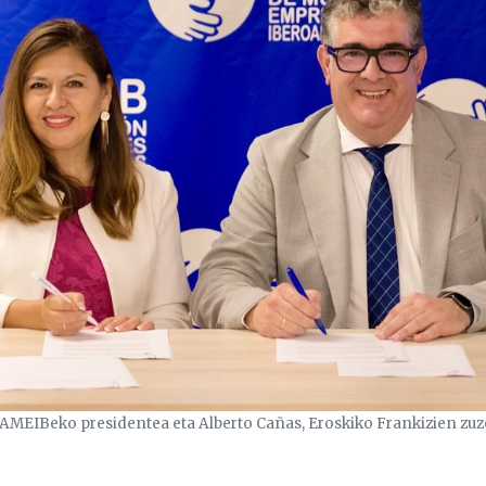
, AMEIBeko presidentea eta Alberto Cañas, Eroskiko Frankizien zu