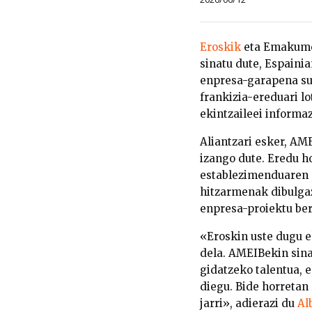
Eroskik
eta Emakume 
sinatu dute, Espaini
enpresa-garapena sus
frankizia-ereduari l
ekintzaileei informaz
Aliantzari esker, A
izango dute. Eredu h
establezimenduaren 
hitzarmenak dibulgaz
enpresa-proiektu ber
«Eroskin uste dugu 
dela. AMEIBekin sina
gidatzeko talentua,
diegu. Bide horretan
jarri», adierazi du
Al