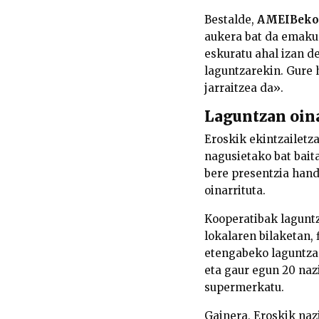
Bestalde,
AMEIBeko 
aukera bat da emaku
eskuratu ahal izan d
laguntzarekin. Gure
jarraitzea da».
Laguntzan oina
Eroskik ekintzailetz
nagusietako bat bait
bere presentzia hand
oinarrituta.
Kooperatibak laguntz
lokalaren bilaketan,
etengabeko laguntza o
eta gaur egun 20 naz
supermerkatu.
Gainera, Eroskik nazi