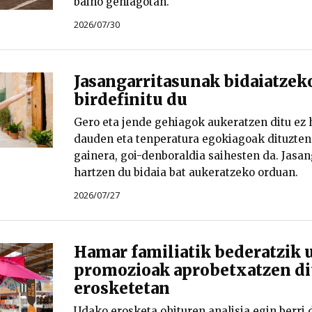
baino gehiagotan.
2026/07/30
Jasangarritasunak bidaiatze
birdefinitu du
Gero eta jende gehiagok aukeratzen ditu ez 
dauden eta tenperatura egokiagoak dituzten 
gainera, goi-denboraldia saihesten da. Jasa
hartzen du bidaia bat aukeratzeko orduan.
2026/07/27
Hamar familiatik bederatzik 
promozioak aprobetxatzen di
erosketetan
Udako erosketa ohituren analisia egin berri 