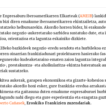
Enpresaburu iberoamerikarren Elkarteak (
AMEIB
) lanki
an bizi diren emakume iberoamerikarren ekintzailetza, aut
tatzeko helburuarekin. Akordio horren bidez, bi erakund
otutako negozio-aukeretarako sarbidea sustatuko dute, eta 
ioa, orientazioa eta laguntza eskainiko dizkiete.
MEIBeko bazkideek negozio-eredu sendotu eta hurbilekoa e
orren oinarrian frankiziadunari proiektuaren hasierako fas
eguneroko kudeaketaraino ematen zaion laguntza integrala
io-, prestakuntza- eta aholkularitza-ekintza bateratuak au
riak sustatzeko.
ekitea aukerak, garapen ekonomikoa eta gizarte-kohesioa 
tutako akordio honi esker, gure frankizia-eredua arrakas
 ekimena eta gaitasuna duten emakume enpresaburuei hurbi
 lagundu nahi diegu eta gure esperientzia eta ezagutza guz
berto Cañasek
,
Eroskiko Frankizien zuzendariak.