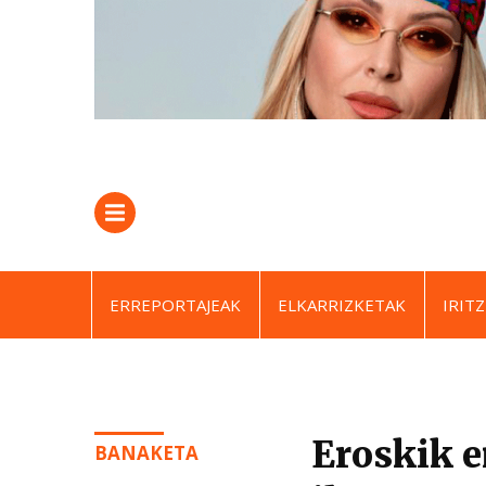
ERREPORTAJEAK
ELKARRIZKETAK
IRITZ
Eroskik 
BANAKETA