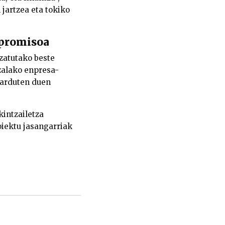
 jartzea eta tokiko
npromisoa
zatutako beste
zalako enpresa-
jarduten duen
intzailetza
iektu jasangarriak