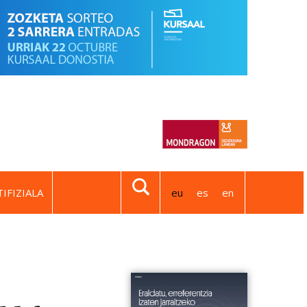
IFIZIALA
eu
es
en