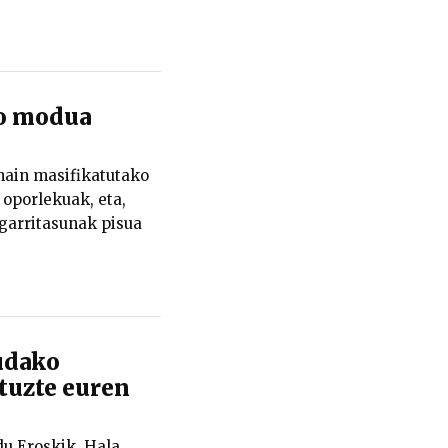
ko modua
hain masifikatutako
oporlekuak, eta,
ngarritasunak pisua
udako
tuzte euren
du Eroskik. Hala,