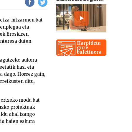
detza-hitzarmen bat
oenplegua eta
eek Eroskiren
interesa duten
Harpidetu
gure
buletinera
zagutzeko aukera
eetatik hasi eta
 dago. Horrez gain,
rreikusten ditu,
sortzeko modu bat
tazko proiektuak
ldu ahal izango
tia haien eskura