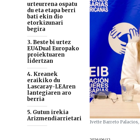
urteurrena ospatu
du eta etapa berri
bati ekin dio
etorkizunari
begira
3. Beste bi urtez
EU4Dual Europako
proiektuaren
lidertzan
4. Kreanek
eraikiko du
Lascaray-LEAren
lantegiaren aro
berria
5. Gutun irekia
Arizmendiarrietari
Ivette Barreto Palacios
2026/06/12