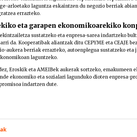
ege-arloetako laguntza eskaintzen du negozio berriak abian
ratzea errazteko.
rekiko eta garapen ekonomikoarekiko ko
ekintzailetza sustatzeko eta enpresa-sarea indartzeko bult
arri da. Kooperatibak aliantzak ditu CEPYME eta CEAJE be
o-aukera berriak errazteko, autoenplegua sustatzeko eta 
ekonomikoan laguntzeko.
dez, Eroskik eta AMEIBek aukerak sortzeko, emakumeen ek
nde ekonomiko eta sozialari lagunduko dioten enpresa-pro
promisoa indartzen dute.
uak