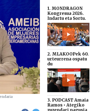
1. MONDRAGON
Kongresua 2026.
Indartu eta Sortu.
2. MLAKOOPek 60.
urteurrena ospatu
du
zendaria
3. PODCAST Amaia
Ramos • Ategiko
zuzendari nagusia