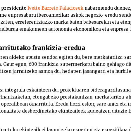
presidente
Ivette Barreto Palaciosek
nabarmendu duenez, 
me enpresaburu iberoamerikar askok negozio-eredu sendo
ezaten, erreferentziazko marka baten babesarekin eta ete
 helburua emakumeen autonomia ekonomikoa eta enpresa-l
rritutako frankizia-eredua
aren aldeko apustu sendoa egiten du, bere merkataritza-sa
a. Gaur egun, 600 frankizia-supermerkatu baino gehiago dit
itzen jarraitzeko asmoa du, hedapen jasangarri eta hurbil
a integrala eskaintzen du, proiektuaren bideragarritasuna
 finantzaketan, etengabeko prestakuntzan, merkataritza-ah
peratiboan oinarrituta. Eredu horri esker, sare anitz eta 
ionalitate desberdinetako ekintzaileek kudeatzen dituzte f
oarteko ekintzaileei laguntzeko esperientzia espezifikoa du