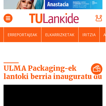
ERREPORTAJEAK
ELKARRIZKETAK
IRITZIA
ULMA Packaging-ek
lantoki berria inauguratu du