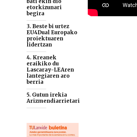
bati ekin dio
etorkizunari
begira
3. Beste bi urtez
EU4Dual Europako
proiektuaren
lidertzan
4. Kreanek
eraikiko du
Lascaray-LEAren
lantegiaren aro
berria
5. Gutun irekia
Arizmendiarrietari