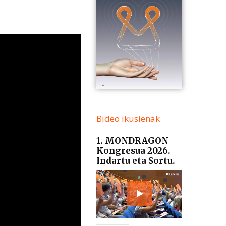
Bideo ikusienak
1. MONDRAGON
Kongresua 2026.
Indartu eta Sortu.