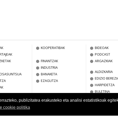
AK
KOOPERATIBAK
BIDEOAK
RTAJEAK
PODCAST
ZKETAK
FINANTZAK
ARGAZKIAK
INDUSTRIA
ALDIZKARIA
A OSASUNTSUA
BANAKETA
EDIZIO BEREZI
TZA
EZAGUTZA
HARPIDETZA
AK
BULETINA
azteko, publizitatea erakusteko eta analisi estatistikoak egite
re cookie politika