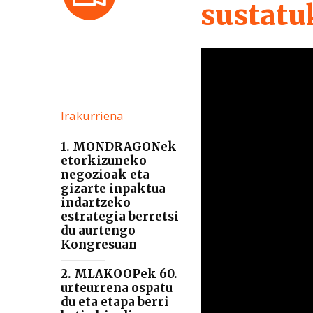
sustatu
Irakurriena
1. MONDRAGONek
etorkizuneko
negozioak eta
gizarte inpaktua
indartzeko
estrategia berretsi
du aurtengo
Kongresuan
2. MLAKOOPek 60.
urteurrena ospatu
du eta etapa berri