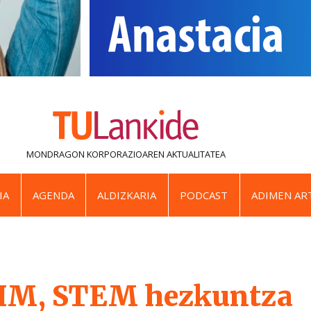
MONDRAGON KORPORAZIOAREN
AKTUALITATEA
IA
AGENDA
ALDIZKARIA
PODCAST
ADIMEN ART
M, STEM hezkuntza