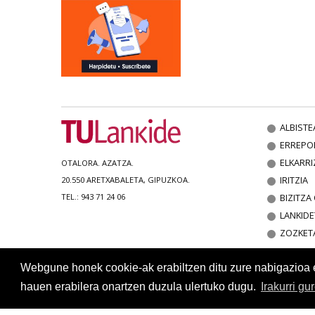
ALBISTE
ERREPO
ELKARRI
OTALORA. AZATZA.
IRITZIA
20.550 ARETXABALETA, GIPUZKOA.
BIZITZ
TEL.: 943 71 24 06
LANKIDE
ZOZKET
Webgune honek cookie-ak erabiltzen ditu zure nabigazioa err
hauen erabilera onartzen duzula ulertuko dugu.
Irakurri gu