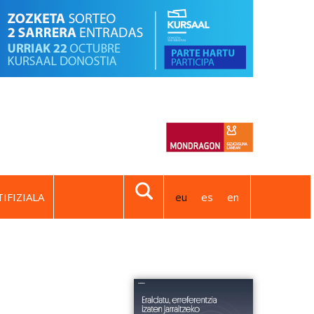
IFIZIALA
eu
es
en