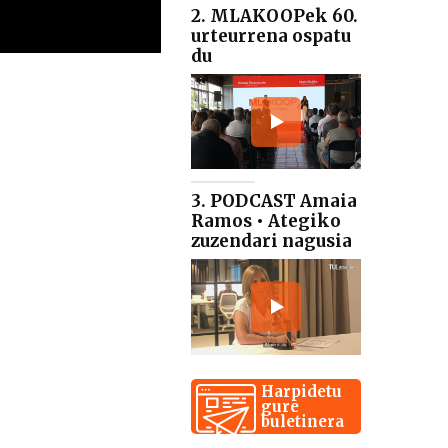
2. MLAKOOPek 60.
urteurrena ospatu
du
3. PODCAST Amaia
Ramos • Ategiko
zuzendari nagusia
Harpidetu
gure
buletinera