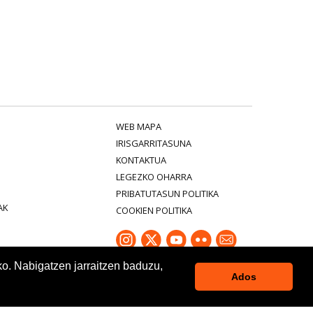
WEB MAPA
IRISGARRITASUNA
KONTAKTUA
LEGEZKO OHARRA
PRIBATUTASUN POLITIKA
AK
COOKIEN POLITIKA
ko. Nabigatzen jarraitzen baduzu,
Ados