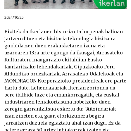
2024/10/25
Bizitek da Ikerlanen historia eta lorpenak balioan
jartzen dituen eta bisitaria teknologia bizitzera
gonbidatzen duen erakusketaren izena eta
azaroaren 13ra arte egongo da ikusgai, Arrasateko
Kulturaten. Inaugurazio ekitaldian Eusko
Jaurlaritzako lehendakariak, Gipuzkoako Foru
Aldundiko ordezkariak, Arrasateko Udalekoak eta
MONDRAGON Korporazioko presidenteak ere parte
hartu dute. Lehendakariak Ikerlan zoriondu du
bere ibilbide luze eta emankorragatik, eta euskal
industriaren lehiakortasuna hobetzeko duen
zeregin garrantzitsua eskertu du: "Aitzindariak
izan zineten eta, gaur, etorkizunera begira
jarraitzen duzuela egiaztatu ahal izan dugu. Ez da
batere erraza 50 urtez lehiakorrak izaten eta