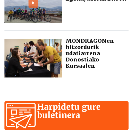
MONDRAGONen
hitzordurik
udatiarrena
Donostiako
Kursaalen
Harpidetu gure
buletinera