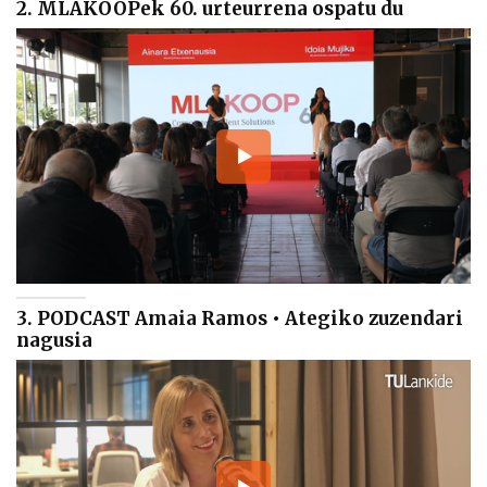
2. MLAKOOPek 60. urteurrena ospatu du
3. PODCAST Amaia Ramos • Ategiko zuzendari
nagusia