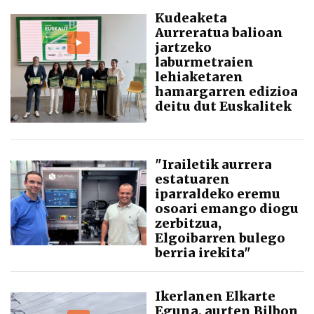
Kudeaketa
Aurreratua balioan
jartzeko
laburmetraien
lehiaketaren
hamargarren edizioa
deitu dut Euskalitek
"Irailetik aurrera
estatuaren
iparraldeko eremu
osoari emango diogu
zerbitzua,
Elgoibarren bulego
berria irekita"
Ikerlanen Elkarte
Eguna, aurten Bilbon