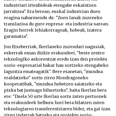
industriari irtenbideak etengabe eskaintzen
jarraitzea". Era berean, euskal industrian duen
eragina nabarmendu du: "Zuen lanak zuzeneko
translazioa du gure enpresa- eta industria-sarean.
Eragin horrek lehiakorragoak, hobeak, izatera
garamatza".
Jon Etxeberriak, Ikerlaneko zuzendari nagusiak,
eskerrak eman dizkie erakundeei, "beste zentro
teknologiko askorentzat eredu izan den proiektu
sozio-enpresarial bakar hau sortzeko etengabeko
laguntza emateagatik". Bere esanetan, "mundua
eraldatzeko" sortu ziren Mondragoneko
kooperatibak, "mundua hobetzen saiatzeko eta
pixka bat justuago bihurtzeko", baita Ikerlan bera
ere: "Duela 50 urte Ikerlan sortu zuten pertsonek
eta erakundeek helburu hori bera bilatzen zuten
teknologiaren transferentziaren bidez, eta gai izan
ziren indarrak batzeko eta proiektu sozio-