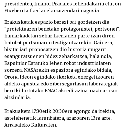
presidentea, Imanol Pradales lehendakaria eta Jon
Etxeberria Ikerlaneko zuzendari nagusia.
Erakusketak espazio berezi bat gordetzen die
"proiektuaren benetako protagonistei, pertsonei",
hamarkadetan zehar Ikerlanen parte izan diren
hainbat pertsonaren testigantzarekin. Gainera,
bisitariari proposatzen dio historia mugarri
esanguratsuenen bidez zeharkatzea, hala nola,
Espainiar Estatuko lehen robot industrialaren
sorrera, NASArekin espaziora egindako bidaia,
Orona Ideon egindako ikerketa energetikoaren
aldeko apustua edo zibersegurtasun laborategiak
berriki lortutako ENAC akreditazioa, nazioartean
aitzindaria.
Erakusketa 17:30etik 20:30era egongo da irekita,
astelehenetik larunbatera, azaroaren 13ra arte,
Arrasateko Kulturaten.