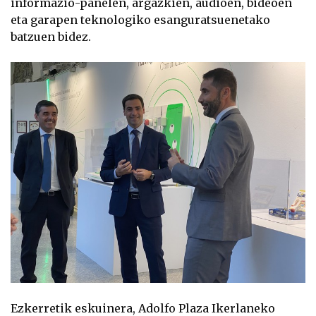
informazio-panelen, argazkien, audioen, bideoen
eta garapen teknologiko esanguratsuenetako
batzuen bidez.
Ezkerretik eskuinera, Adolfo Plaza Ikerlaneko