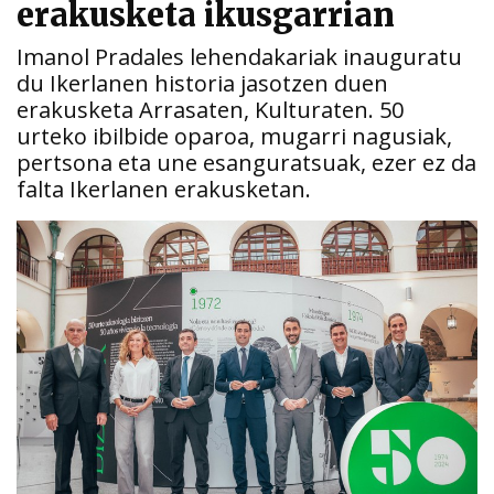
erakusketa ikusgarrian
Imanol Pradales lehendakariak inauguratu
du Ikerlanen historia jasotzen duen
erakusketa Arrasaten, Kulturaten. 50
urteko ibilbide oparoa, mugarri nagusiak,
pertsona eta une esanguratsuak, ezer ez da
falta Ikerlanen erakusketan.