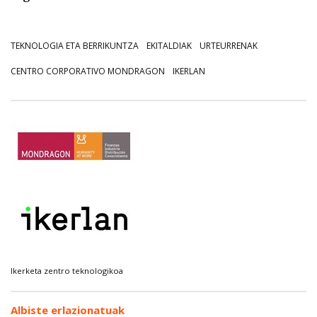
TEKNOLOGIA ETA BERRIKUNTZA
EKITALDIAK
URTEURRENAK
CENTRO CORPORATIVO MONDRAGON
IKERLAN
Ikerketa zentro teknologikoa
Albiste erlazionatuak