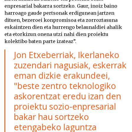
enpresarial bakarra sortzeko. Gaur, inoiz baino
harroago gaude pertsonak erdigunean jartzen
dituen, bezeroei konpromisoa eta zorroztasuna
eskaintzen dien eta hurrengo belaunaldiei ahalik
eta etorkizun onena utzi nahi dien proiektu
kolektibo baten parte izateaz”.
Jon Etxeberriak, Ikerlaneko
zuzendari nagusiak, eskerrak
eman dizkie erakundeei,
"beste zentro teknologiko
askorentzat eredu izan den
proiektu sozio-enpresarial
bakar hau sortzeko
etengabeko laguntza