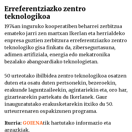
Erreferentziazko zentro
teknologikoa
1974an inguruko kooperatiben beharrei zerbitzua
emateko jarri zen martxan Ikerlan eta herrialdeko
enpresa guztien zerbitzura erreferentziazko zentro
teknologiko gisa finkatu da, zibersegurtasuna,
adimen artifiziala, energia edo mekatronika
bezalako abangoardiako teknologietan.
50 urteotako ibilbidea zentro teknologikoa osatzen
duten eta osatu duten pertsonekin, bezeroekin,
erakunde laguntzaileekin, agintariekin eta, oro har,
gizartearekin partekatu du Ikerlanek. Gaur
inauguratutako erakusketarekin itxiko du 50.
urteurrenaren ospakizunen programa.
Iturria:
GOIENA
tik hartutako informazio eta
argazkiak.