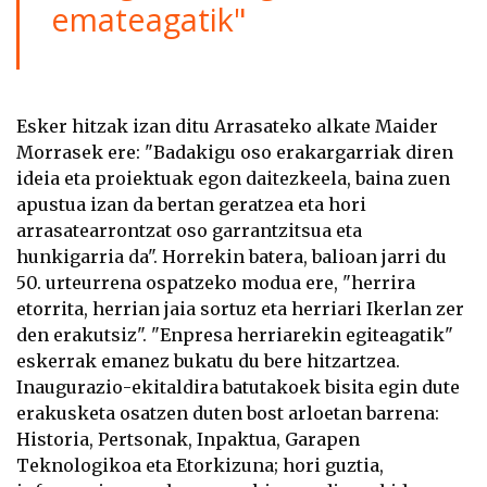
emateagatik"
Esker hitzak izan ditu Arrasateko alkate Maider
Morrasek ere: "Badakigu oso erakargarriak diren
ideia eta proiektuak egon daitezkeela, baina zuen
apustua izan da bertan geratzea eta hori
arrasatearrontzat oso garrantzitsua eta
hunkigarria da". Horrekin batera, balioan jarri du
50. urteurrena ospatzeko modua ere, "herrira
etorrita, herrian jaia sortuz eta herriari Ikerlan zer
den erakutsiz". "Enpresa herriarekin egiteagatik"
eskerrak emanez bukatu du bere hitzartzea.
Inaugurazio-ekitaldira batutakoek bisita egin dute
erakusketa osatzen duten bost arloetan barrena:
Historia, Pertsonak, Inpaktua, Garapen
Teknologikoa eta Etorkizuna; hori guztia,