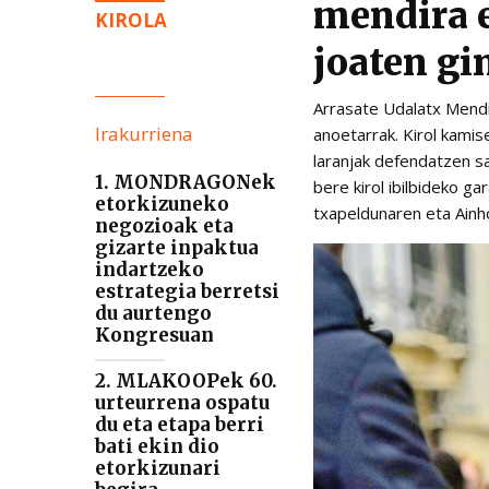
mendira 
KIROLA
joaten gi
Arrasate Udalatx Mendi 
Irakurriena
anoetarrak. Kirol kami
laranjak defendatzen sa
1. MONDRAGONek
bere kirol ibilbideko g
etorkizuneko
txapeldunaren eta Ainho
negozioak eta
gizarte inpaktua
indartzeko
estrategia berretsi
du aurtengo
Kongresuan
2. MLAKOOPek 60.
urteurrena ospatu
du eta etapa berri
bati ekin dio
etorkizunari