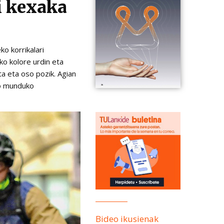
i kexaka
ko korrikalari
ko kolore urdin eta
a eta oso pozik. Agian
ko munduko
Bideo ikusienak