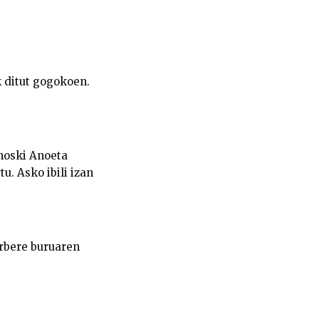
k ditut gogokoen.
 noski Anoeta
u. Asko ibili izan
orbere buruaren