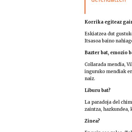
Korrika egiteaz gain
Eskiatzea dut gustuk
Itsasoa baino nahiag
Bazter bat, emozio b
Collarada mendia, Vil
inguruko mendiak ere 
naiz.
Liburu bat?
La paradoja del chim
zaintza, hazkundea, k
Zinea?