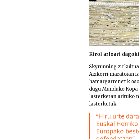
Kirol arloari dagok
Skyrunning zirkuitu
Aizkorri maratoian i
hamargarrenetik oso 
dugu Munduko Kopa Ac
lasterketan arituko n
lasterketak.
“Hiru urte dara
Euskal Herriko
Europako beste
defendatzen”