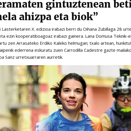
eramaten gintuztenean bet
nela ahizpa eta biok”
Lasterketaren X. edizioa irabazi berri du Oihana Zubillaga 28 urte
seta ezin kooperatiboagoaz irabazi gainera. Lana Domusa Teknik-e
rtu zen Arrasateko Erdiko Kaleko helmugan; txalo artean, hunkitut
araipenik ederrena eskuratu zuen Carrodilla Cadestre gazte maila
a Sanz urretxuarraren aurretik.