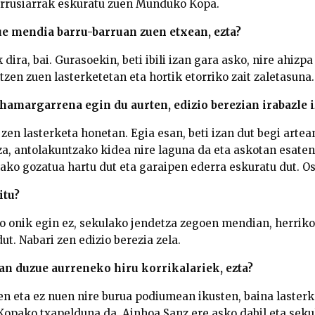
errusiarrak eskuratu zuen Munduko Kopa.
ue mendia barru-barruan zuen etxean, ezta?
ira, bai. Gurasoekin, beti ibili izan gara asko, nire ahizpa 
zen zuen lasterketetan eta hortik etorriko zait zaletasuna.
hamargarrena egin du aurten, edizio berezian irabazle i
zen lasterketa honetan. Egia esan, beti izan dut begi artea
za, antolakuntzako kidea nire laguna da eta askotan esaten
lako gozatua hartu dut eta garaipen ederra eskuratu dut. O
itu?
so onik egin ez, sekulako jendetza zegoen mendian, herriko
dut. Nabari zen edizio berezia zela.
zan duzue aurreneko hiru korrikalariek, ezta?
n eta ez nuen nire burua podiumean ikusten, baina lasterke
opako txapelduna da, Ainhoa Sanz ere asko dabil eta sekul