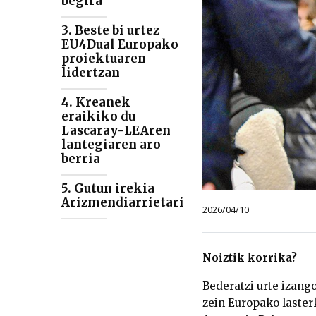
begira
3. Beste bi urtez
EU4Dual Europako
proiektuaren
lidertzan
4. Kreanek
eraikiko du
Lascaray-LEAren
lantegiaren aro
berria
5. Gutun irekia
Arizmendiarrietari
2026/04/10
Noiztik korrika?
Bederatzi urte izango
zein Europako laste