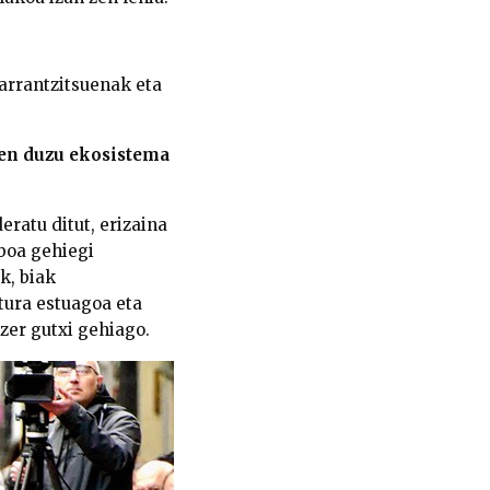
garrantzitsuenak eta
en duzu ekosistema
eratu ditut, erizaina
iboa gehiegi
k, biak
tura estuagoa eta
zer gutxi gehiago.