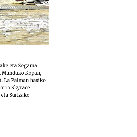
dake eta Zegama
en Munduko Kopan,
t. La Palman hasiko
morro Skyrace
 eta Suitzako