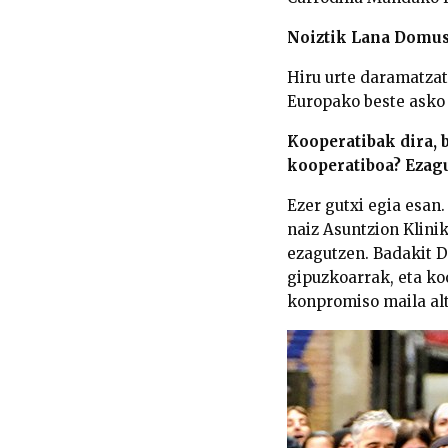
Noiztik Lana Domus
Hiru urte daramatzat 
Europako beste asko 
Kooperatibak dira,
kooperatiboa? Eza
Ezer gutxi egia esan.
naiz Asuntzion Klini
ezagutzen. Badakit D
gipuzkoarrak, eta ko
konpromiso maila alt