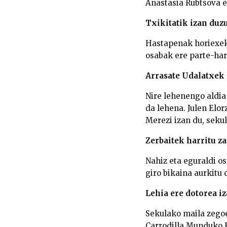
Anastasia Rubtsova 
Txikitatik izan duz
Hastapenak horiexek d
osabak ere parte-hart
Arrasate Udalatxek 
Nire lehenengo aldia 
da lehena. Julen Elor
Merezi izan du, seku
Zerbaitek harritu za
Nahiz eta eguraldi o
giro bikaina aurkitu 
Lehia ere dotorea i
Sekulako maila zegoe
Carrodilla Munduko K