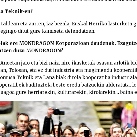
a Teknik-en?
taldean eta aurten, iaz bezala, Euskal Herriko lasterketa 
egingo ditut gure kamiseta defendatzen.
 biak ere MONDRAGON Korporazioan daudenak. Ezagutz
gutzen duzu MONDRAGON?
 Anoetan jaio eta bizi naiz, nire ikasketak osasun arlotik bid
kan, Tolosan, eta ez dut industria eta mugimendu kooperat
omusa Teknik eta Lana biak direla kooperatiba industriala
operatibek badituztela beste eredu batzuekin alderatuta, lo
uagoa gure herriarekin, kulturarekin, kirolarekin… baina e