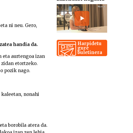
eta ni neu. Gero,
Harpidetu
zatea handia da.
gure
buletinera
n eta aurtengoa izan
 zidan etortzeko.
so pozik nago.
 kaleetan, nonahi
ta borobila atera da.
akoa izan zen lehia.