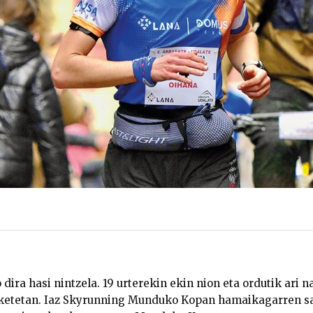
 dira hasi nintzela. 19 urterekin ekin nion eta ordutik ari 
rketetan. Iaz Skyrunning Munduko Kopan hamaikagarren sa