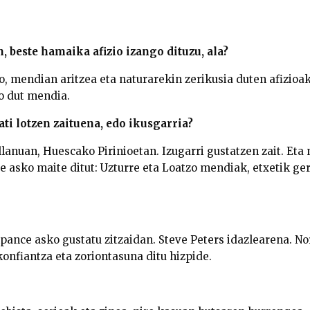
, beste hamaika afizio izango dituzu, ala?
o, mendian aritzea eta naturarekin zerikusia duten afizioa
o dut mendia.
ati lotzen zaituena, edo ikusgarria?
lanuan, Huescako Pirinioetan. Izugarri gustatzen zait. Eta
asko maite ditut: Uzturre eta Loatzo mendiak, etxetik gert
pance asko gustatu zitzaidan. Steve Peters idazlearena. N
onfiantza eta zoriontasuna ditu hizpide.