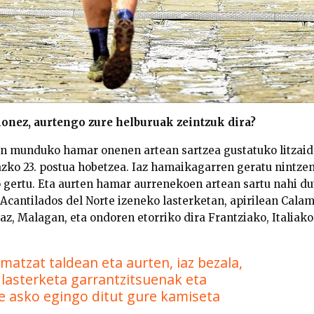
ionez, aurtengo zure helburuak zeintzuk dira?
an munduko hamar onenen artean sartzea gustatuko litzai
azko 23. postua hobetzea. Iaz hamaikagarren geratu nintz
gertu. Eta aurten hamar aurrenekoen artean sartu nahi du
antilados del Norte izeneko lasterketan, apirilean Cala
az, Malagan, eta ondoren etorriko dira Frantziako, Italiako
matzat taldean eta aurten, iaz bezala,
 lasterketa garrantzitsuenak eta
 asko egingo ditut gure kamiseta