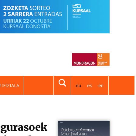
IFIZIALA
eu
es
en
n gurasoek