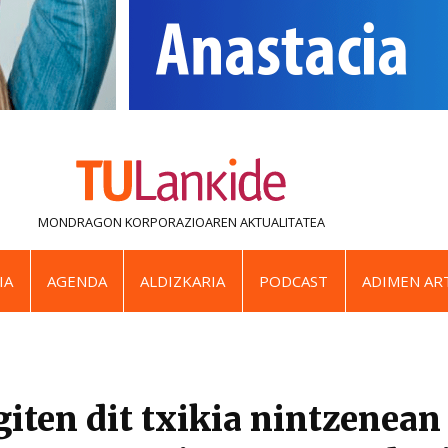
MONDRAGON KORPORAZIOAREN
AKTUALITATEA
IA
AGENDA
ALDIZKARIA
PODCAST
ADIMEN ART
giten dit txikia nintzenea