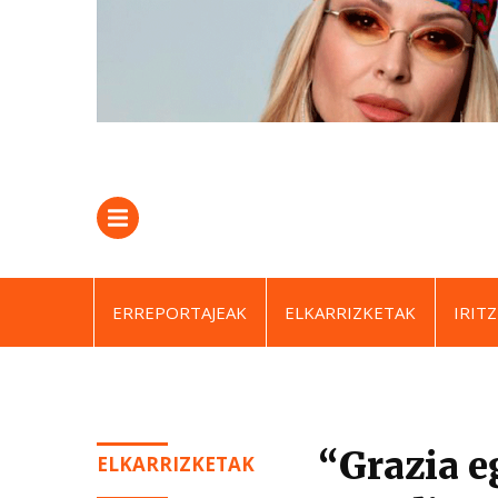
ERREPORTAJEAK
ELKARRIZKETAK
IRITZ
“Grazia e
ELKARRIZKETAK