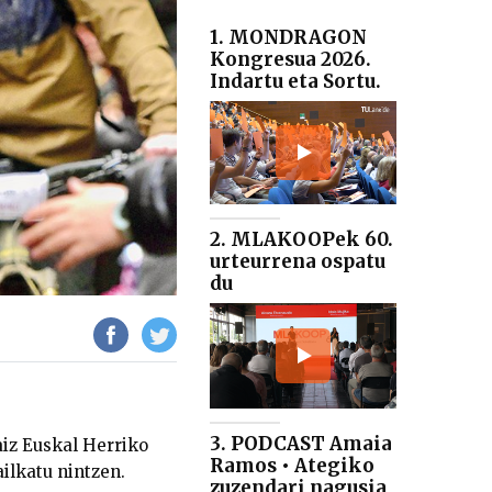
1. MONDRAGON
Kongresua 2026.
Indartu eta Sortu.
2. MLAKOOPek 60.
urteurrena ospatu
du
3. PODCAST Amaia
naiz Euskal Herriko
Ramos • Ategiko
ilkatu nintzen.
zuzendari nagusia