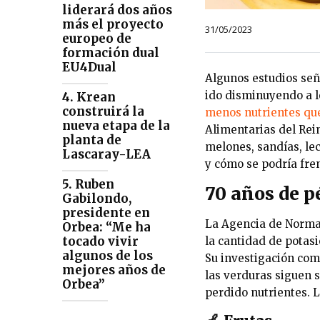
liderará dos años
más el proyecto
31/05/2023
europeo de
formación dual
EU4Dual
Algunos estudios señ
ido disminuyendo a lo
4. Krean
construirá la
menos nutrientes qu
nueva etapa de la
Alimentarias del Rei
planta de
melones, sandías, le
Lascaray-LEA
y cómo se podría fre
5. Ruben
70 años de p
Gabilondo,
presidente en
La Agencia de Normas
Orbea: “Me ha
tocado vivir
la cantidad de potasio
algunos de los
Su investigación com
mejores años de
las verduras siguen 
Orbea”
perdido nutrientes. 