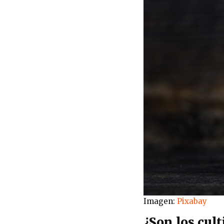
Imagen:
Pixabay
¿Son los cult