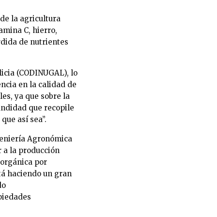
de la agricultura
amina C, hierro,
rdida de nutrientes
alicia (CODINUGAL), lo
ncia en la calidad de
es, ya que sobre la
fundidad que recopile
que así sea”.
geniería Agronómica
r a la producción
 orgánica por
stá haciendo un gran
do
opiedades