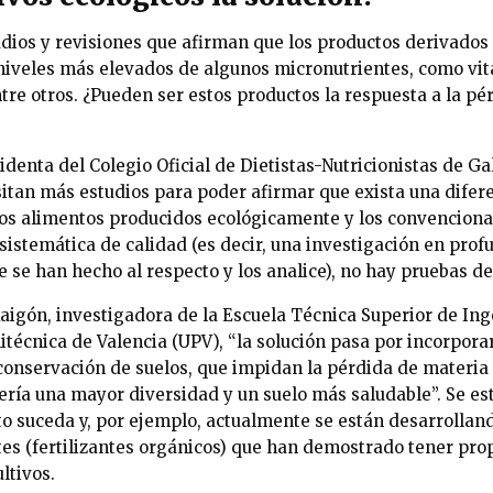
dios y revisiones que afirman que los productos derivados 
niveles más elevados de algunos micronutrientes, como vit
tre otros. ¿Pueden ser estos productos la respuesta a la pé
denta del Colegio Oficial de Dietistas-Nutricionistas de G
sitan más estudios para poder afirmar que exista una difere
 los alimentos producidos ecológicamente y los convencional
sistemática de calidad (es decir, una investigación en pro
e se han hecho al respecto y los analice), no hay pruebas de 
aigón, investigadora de la Escuela Técnica Superior de In
itécnica de Valencia (UPV), “la solución pasa por incorpora
 conservación de suelos, que impidan la pérdida de materia
cería una mayor diversidad y un suelo más saludable”. Se e
to suceda y, por ejemplo, actualmente se están desarrollan
ntes (fertilizantes orgánicos) que han demostrado tener pr
ltivos.