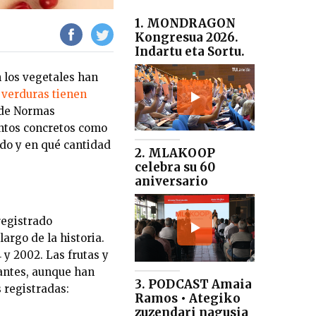
1. MONDRAGON
Kongresua 2026.
Indartu eta Sortu.
 los vegetales han
s verduras tienen
a de Normas
entos concretos como
do y en qué cantidad
2. MLAKOOP
celebra su 60
aniversario
registrado
largo de la historia.
y 2002. Las frutas y
antes, aunque han
3. PODCAST Amaia
 registradas:
Ramos • Ategiko
zuzendari nagusia