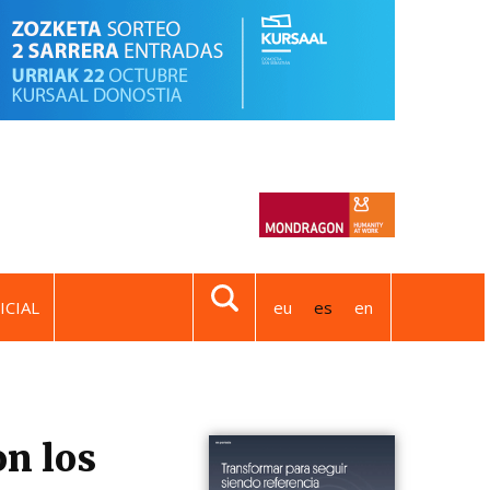
ICIAL
eu
es
en
on los