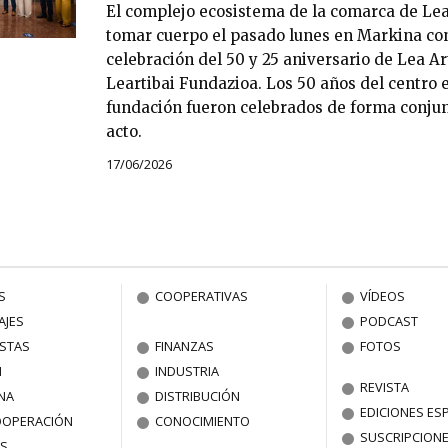
El complejo ecosistema de la comarca de Lea 
tomar cuerpo el pasado lunes en Markina con
celebración del 50 y 25 aniversario de Lea Ar
Leartibai Fundazioa. Los 50 años del centro es
fundación fueron celebrados de forma conju
acto.
17/06/2026
S
COOPERATIVAS
VÍDEOS
AJES
PODCAST
ISTAS
FINANZAS
FOTOS
N
INDUSTRIA
REVISTA
NA
DISTRIBUCIÓN
EDICIONES ES
OOPERACIÓN
CONOCIMIENTO
SUSCRIPCION
S