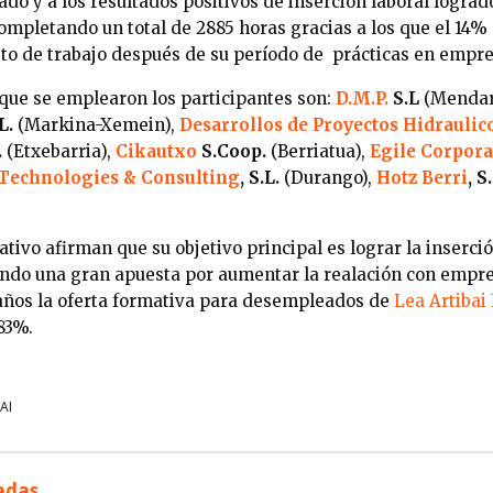
do y a los resultados positivos de inserción laboral lograd
ompletando un total de 2885 horas gracias a los que el 14% 
to de trabajo después de su período de prácticas en empres
que se emplearon los participantes son:
D.M.P.
S.L
(Mendar
L.
(Markina-Xemein),
Desarrollos de Proyectos Hidraulic
.
(Etxebarria),
Cikautxo
S.Coop.
(Berriatua),
Egile Corpor
 Technologies & Consulting
, S.L.
(Durango),
Hotz Berri
, S
tivo afirman que su objetivo principal es lograr la inserci
zando una gran apuesta por aumentar la realación con empre
 años la oferta formativa para desempleados de
Lea Artibai
83%.
AI
nadas