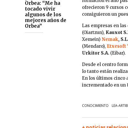
formación el año pasa
Orbea: “Me ha
ofrecieron 9 cursos c
tocado vivir
consiguieron un pues
algunos de los
mejores años de
Las empresas en las 
Orbea”
(Oiartzun),
Kauxot S.
Xemein)
Nemak
, S.L
(Mendaro),
Etxesoft
Urkitor S.A.
(Eibar).
Desde el centro forma
lo tanto están reali
En los últimos cinco
incrementado en un 
CONOCIMIENTO
LEA-ARTIB
+ noticias relacio