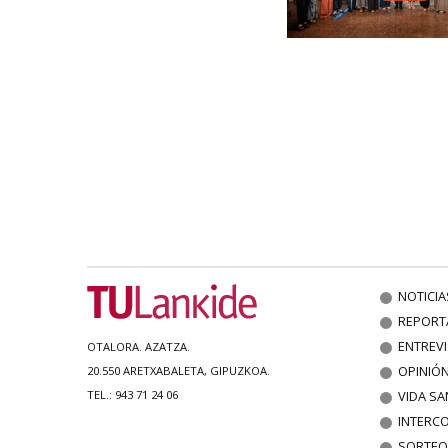
NOTICIA
REPORT
ENTREV
OTALORA. AZATZA.
OPINIÓ
20.550 ARETXABALETA, GIPUZKOA.
VIDA SA
TEL.: 943 71 24 06
INTERC
SORTEO