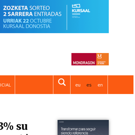
ICIAL
eu
es
en
83% su