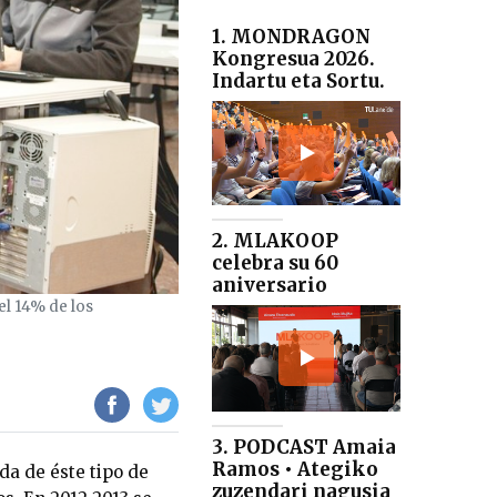
1. MONDRAGON
Kongresua 2026.
Indartu eta Sortu.
2. MLAKOOP
celebra su 60
aniversario
el 14% de los
3. PODCAST Amaia
Ramos • Ategiko
da de éste tipo de
zuzendari nagusia