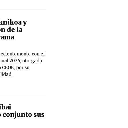
knikoa y
n de la
rama
recientemente con el
onal 2026, otorgado
 CEOE, por su
lidad.
ibai
o conjunto sus