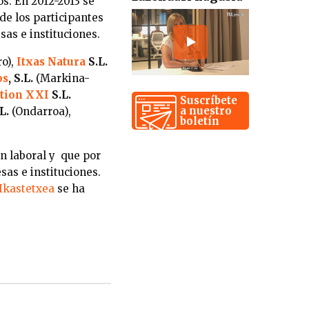
os. En 2012-2013 se
de los participantes
as e instituciones.
o),
Itxas Natura
S.L.
os
, S.L.
(Markina-
ation XXI
S.L.
Suscríbete
a nuestro
.L.
(Ondarroa),
boletín
ón laboral y que por
sas e instituciones.
 Ikastetxea
se ha