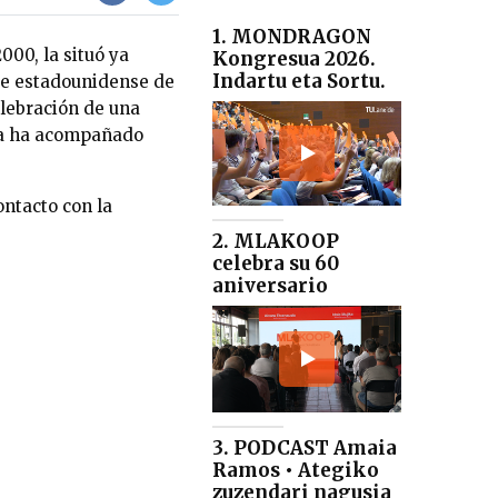
1. MONDRAGON
00, la situó ya
Kongresua 2026.
Indartu eta Sortu.
nte estadounidense de
elebración de una
la ha acompañado
ontacto con la
2. MLAKOOP
celebra su 60
aniversario
3. PODCAST Amaia
Ramos • Ategiko
zuzendari nagusia