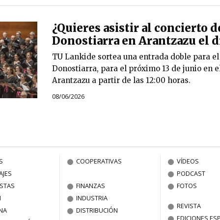
¿Quieres asistir al concierto 
Donostiarra en Arantzazu el dí
TU Lankide sortea una entrada doble para el
Donostiarra, para el próximo 13 de junio en e
Arantzazu a partir de las 12:00 horas.
08/06/2026
S
COOPERATIVAS
VÍDEOS
AJES
PODCAST
ISTAS
FINANZAS
FOTOS
N
INDUSTRIA
REVISTA
NA
DISTRIBUCIÓN
EDICIONES ES