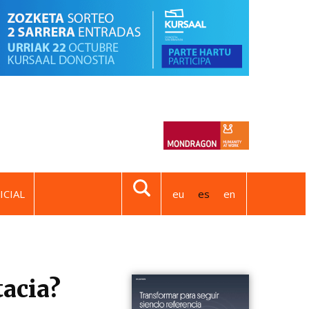
ICIAL
eu
es
en
tacia?