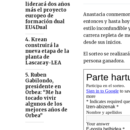
liderará dos años
más el proyecto
Anastacia conmemora 
europeo de
formación dual
entonces y hasta hoy
EU4Dual
estilo inconfundible 
carrera repleta de 
4. Krean
desde sus inicios.
construirá la
nueva etapa de la
El sorteo se realizar
planta de
persona ganadora.
Lascaray-LEA
5. Ruben
Gabilondo,
presidente en
Orbea: “Me ha
tocado vivir
algunos de los
mejores años de
Orbea”