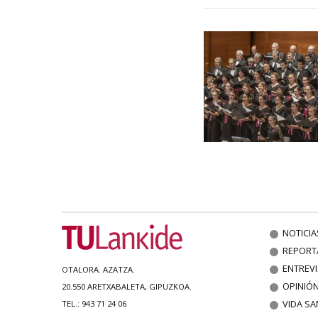
NOTICIA
REPORT
ENTREV
OTALORA. AZATZA.
OPINIÓ
20.550 ARETXABALETA, GIPUZKOA.
VIDA SA
TEL.: 943 71 24 06