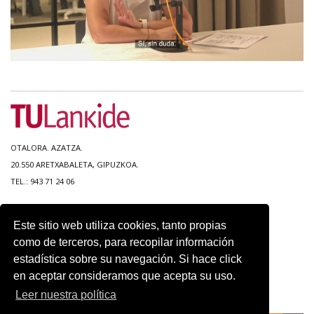
OTALORA. AZATZA.
20.550 ARETXABALETA, GIPUZKOA.
TEL.: 943 71 24 06
MAPA DEL SITIO
Este sitio web utiliza cookies, tanto propias
ACCESIBILIDAD
como de terceros, para recopilar información
CONTACTO
estadística sobre su navegación. Si hace click
AVISO LEGAL
en aceptar consideramos que acepta su uso.
POLITICA DE PRIVACIDAD
USO DE COOKIES
Leer nuestra política