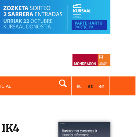
ICIAL
eu
es
en
 IK4