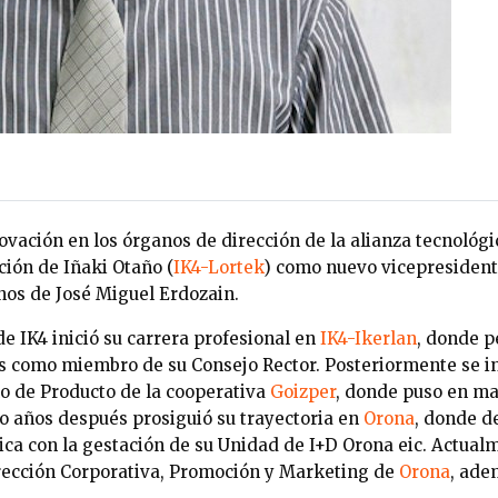
ovación en los órganos de dirección de la alianza tecnológi
ción de Iñaki Otaño (
IK4-Lortek
) como nuevo vicepresident
os de José Miguel Erdozain.
e IK4 inició su carrera profesional en
IK4-Ikerlan
, donde 
os como miembro de su Consejo Rector. Posteriormente se 
lo de Producto de la cooperativa
Goizper
, donde puso en ma
o años después prosiguió su trayectoria en
Orona
, donde d
ca con la gestación de su Unidad de I+D Orona eic. Actualm
rección Corporativa, Promoción y Marketing de
Orona
, ade