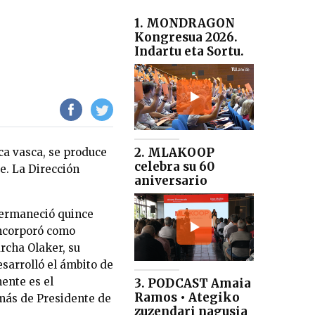
1. MONDRAGON
Kongresua 2026.
Indartu eta Sortu.
2. MLAKOOP
ca vasca, se produce
celebra su 60
e. La Dirección
aniversario
permaneció quince
incorporó como
rcha Olaker, su
esarrolló el ámbito de
ente es el
3. PODCAST Amaia
Ramos • Ategiko
más de Presidente de
zuzendari nagusia