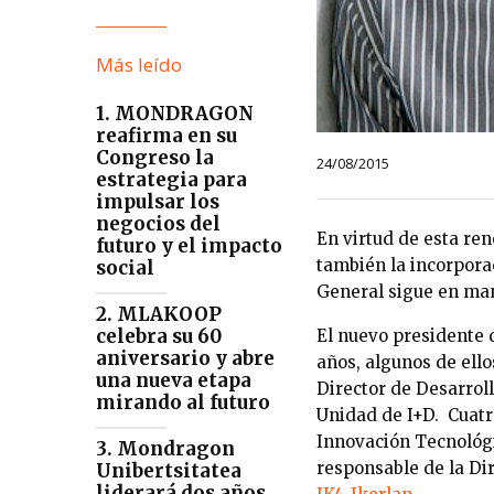
Más leído
1. MONDRAGON
reafirma en su
Congreso la
24/08/2015
estrategia para
impulsar los
negocios del
En virtud de esta ren
futuro y el impacto
también la incorpora
social
General sigue en man
2. MLAKOOP
celebra su 60
El nuevo presidente d
aniversario y abre
años, algunos de ell
una nueva etapa
Director de Desarrol
mirando al futuro
Unidad de I+D. Cuatr
Innovación Tecnológi
3. Mondragon
responsable de la Di
Unibertsitatea
liderará dos años