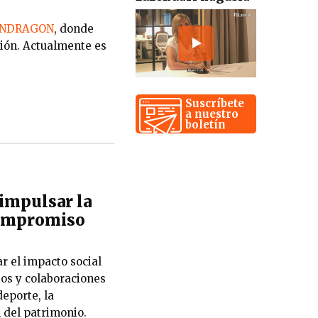
ONDRAGON
, donde
ción. Actualmente es
Suscríbete
a nuestro
boletín
impulsar la
 compromiso
r el impacto social
ios y colaboraciones
eporte, la
n del patrimonio.