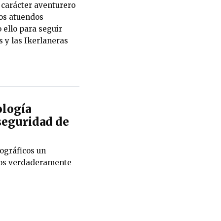
l carácter aventurero
los atuendos
 ello para seguir
 y las Ikerlaneras
ología
rseguridad de
tográficos un
ros verdaderamente