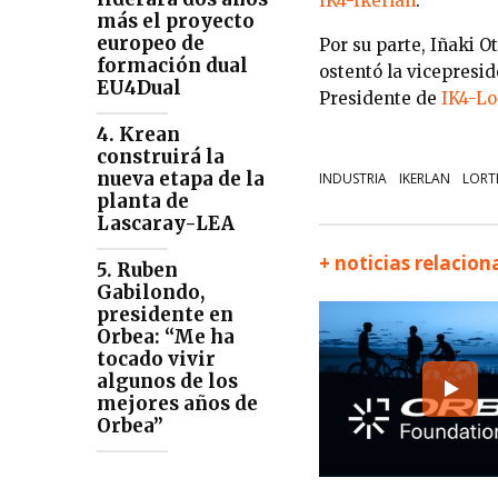
IK4-Ikerlan
.
más el proyecto
europeo de
Por su parte, Iñaki O
formación dual
ostentó la vicepresi
EU4Dual
Presidente de
IK4-Lo
4. Krean
construirá la
nueva etapa de la
INDUSTRIA
IKERLAN
LORT
planta de
Lascaray-LEA
+ noticias relacio
5. Ruben
Gabilondo,
presidente en
Orbea: “Me ha
tocado vivir
algunos de los
mejores años de
Orbea”