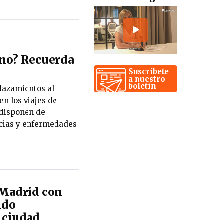
rano? Recuerda
Suscríbete
a nuestro
boletín
lazamientos al
en los viajes de
 disponen de
ncias y enfermedades
 Madrid con
ndo
 ciudad