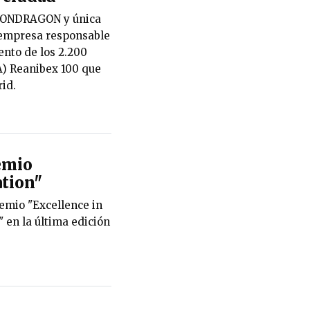
 MONDRAGON y única
a empresa responsable
ento de los 2.200
A) Reanibex 100 que
id.
emio
tion"
emio "Excellence in
en la última edición