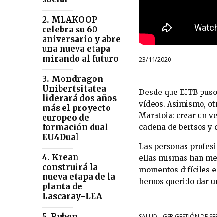
2. MLAKOOP
celebra su 60
aniversario y abre
una nueva etapa
mirando al futuro
23/11/2020
3. Mondragon
Unibertsitatea
Desde que EITB puso e
liderará dos años
vídeos. Asimismo, ot
más el proyecto
Maratoia: crear un ve
europeo de
formación dual
cadena de bertsos y q
EU4Dual
Las personas profes
4. Krean
ellas mismas han me
construirá la
momentos difíciles en
nueva etapa de la
hemos querido dar un 
planta de
Lascaray-LEA
5. Ruben
SALUD
GSR GESTIÓN DE SE