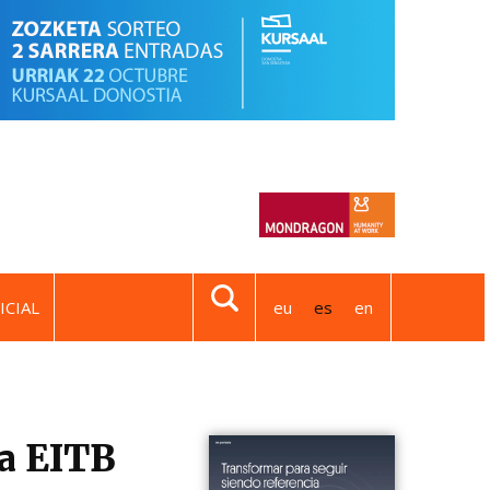
ICIAL
eu
es
en
va EITB