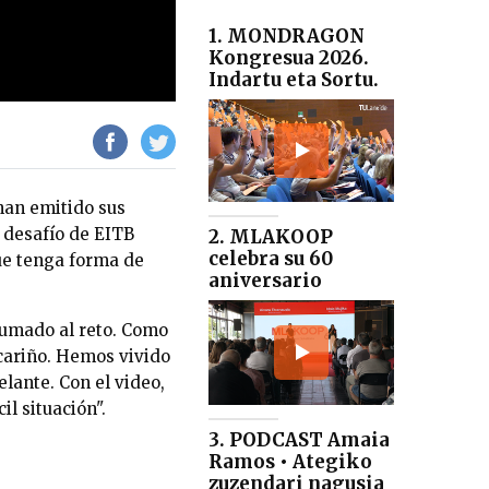
1. MONDRAGON
Kongresua 2026.
Indartu eta Sortu.
 han emitido sus
 desafío de EITB
2. MLAKOOP
celebra su 60
que tenga forma de
aniversario
sumado al reto. Como
cariño. Hemos vivido
elante. Con el video,
l situación".
3. PODCAST Amaia
Ramos • Ategiko
zuzendari nagusia