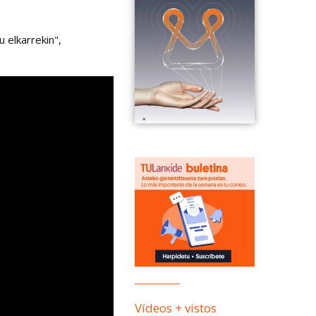
 elkarrekin",
Vídeos + vistos