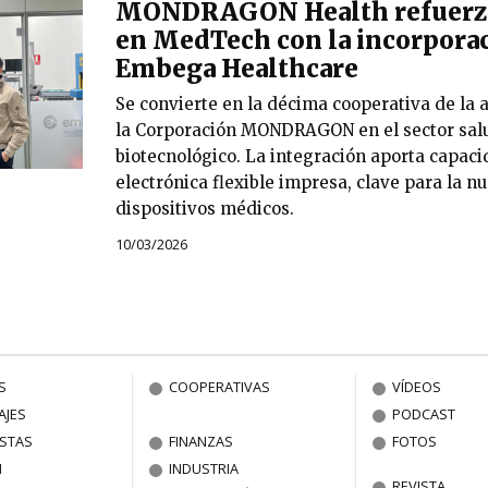
MONDRAGON Health refuerza 
en MedTech con la incorpora
Embega Healthcare
Se convierte en la décima cooperativa de la a
la Corporación MONDRAGON en el sector salud
biotecnológico. La integración aporta capac
electrónica flexible impresa, clave para la 
dispositivos médicos.
10/03/2026
S
COOPERATIVAS
VÍDEOS
AJES
PODCAST
ISTAS
FINANZAS
FOTOS
N
INDUSTRIA
REVISTA