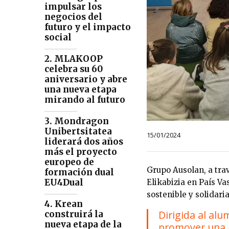
impulsar los
negocios del
futuro y el impacto
social
2. MLAKOOP
celebra su 60
aniversario y abre
una nueva etapa
mirando al futuro
3. Mondragon
Unibertsitatea
15/01/2024
liderará dos años
más el proyecto
europeo de
Grupo Ausolan, a trav
formación dual
EU4Dual
Elikabizia en País V
sostenible y solidari
4. Krean
Dirigida al alu
construirá la
nueva etapa de la
promover una a