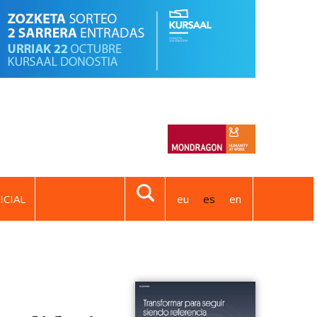
ICIAL
eu
es
en