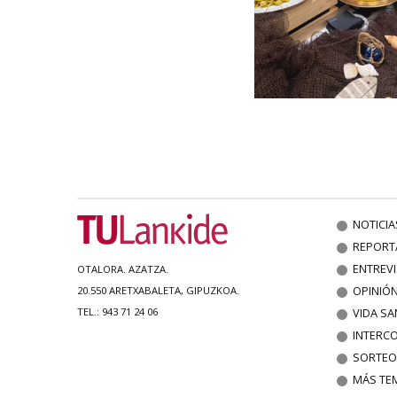
NOTICIA
REPORT
ENTREV
OTALORA. AZATZA.
OPINIÓ
20.550 ARETXABALETA, GIPUZKOA.
VIDA SA
TEL.: 943 71 24 06
INTERC
SORTEO
MÁS TE