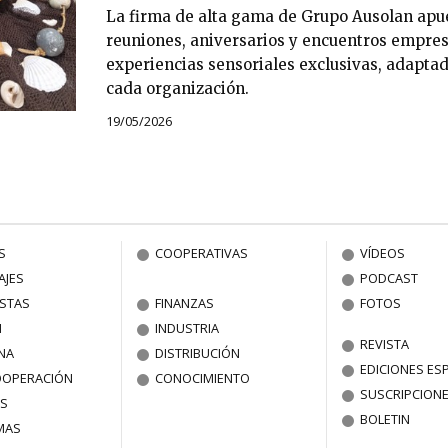
La firma de alta gama de Grupo Ausolan apue
reuniones, aniversarios y encuentros empres
experiencias sensoriales exclusivas, adaptad
cada organización.
19/05/2026
S
COOPERATIVAS
VÍDEOS
AJES
PODCAST
ISTAS
FINANZAS
FOTOS
N
INDUSTRIA
REVISTA
NA
DISTRIBUCIÓN
EDICIONES ES
OOPERACIÓN
CONOCIMIENTO
SUSCRIPCION
S
BOLETIN
MAS