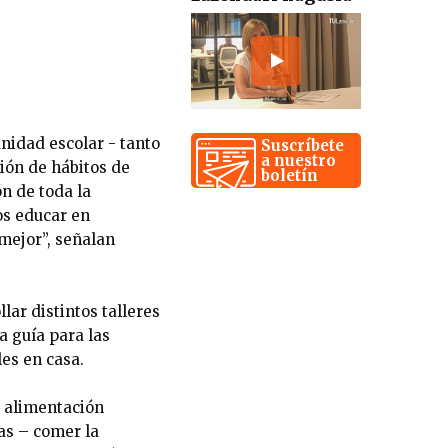
nidad escolar - tanto
Suscríbete
a nuestro
ción de hábitos de
boletín
ón de toda la
os educar en
mejor”, señalan
lar distintos talleres
a guía para las
es en casa.
a alimentación
as – comer la