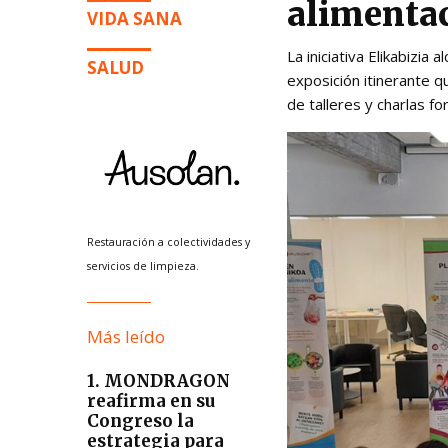
alimentac
VIDA SANA
La iniciativa Elikabizi
SALUD
exposición itinerante 
de talleres y charlas fo
Restauración a colectividades y
servicios de limpieza.
Más leído
1. MONDRAGON
reafirma en su
Congreso la
estrategia para