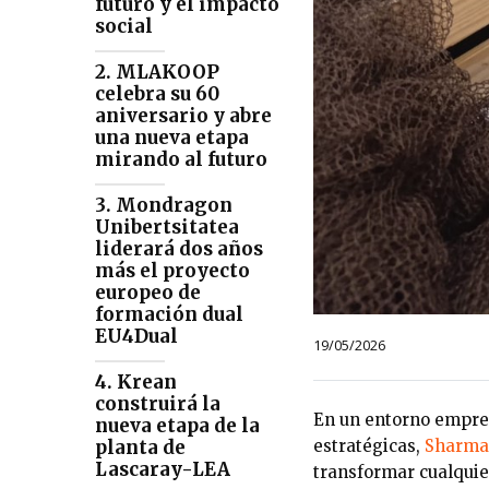
futuro y el impacto
social
2. MLAKOOP
celebra su 60
aniversario y abre
una nueva etapa
mirando al futuro
3. Mondragon
Unibertsitatea
liderará dos años
más el proyecto
europeo de
formación dual
EU4Dual
19/05/2026
4. Krean
construirá la
En un entorno empres
nueva etapa de la
estratégicas,
Sharma
planta de
Lascaray-LEA
transformar cualquie