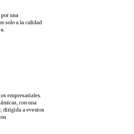
 por una
o solo a la calidad
a.
tos empresariales.
námicas, con una
r, dirigida a eventos
con