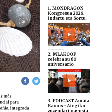
1. MONDRAGON
Kongresua 2026.
Indartu eta Sortu.
2. MLAKOOP
celebra su 60
aniversario
ez más
3. PODCAST Amaia
ncial para
Ramos • Ategiko
añía, integrada
zuzendari nagusia