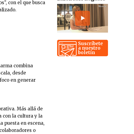
s”, con el que busca
alizado.
Suscríbete
a nuestro
boletín
Sharma combina
scala, desde
 foco en generar
ativa. Más allá de
con la cultura y la
la puesta en escena,
 colaboradores o