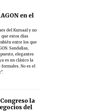
RAGON en el
es del Kursaal y no
 que estos días
ambién entre los que
ON. Sandalias,
upuesto, elegantes
ya es un clásico la
 formales. No es el
".
Congreso la
negocios del