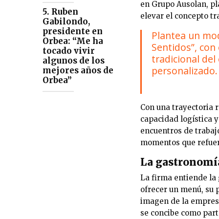
en
Grupo Ausolan, pl
5. Ruben
elevar el concepto tr
Gabilondo,
presidente en
Plantea un mod
Orbea: “Me ha
Sentidos”, con 
tocado vivir
tradicional del
algunos de los
personalizado.
mejores años de
Orbea”
Con una trayectoria 
capacidad logística y
encuentros de trabajo
momentos que refuerc
La gastronomí
La firma entiende la
ofrecer un menú, su p
imagen de la empresa
se concibe como part