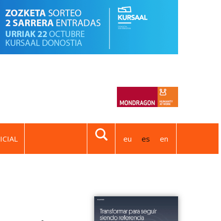
ICIAL
eu
es
en