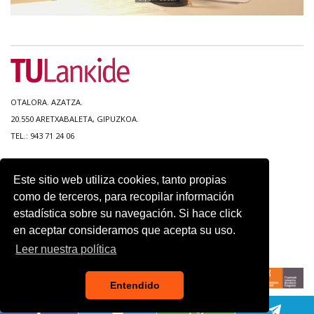
OTALORA. AZATZA.
20.550 ARETXABALETA, GIPUZKOA.
TEL.: 943 71 24 06
MAPA DEL SITIO
Este sitio web utiliza cookies, tanto propias
ACCESIBILIDAD
como de terceros, para recopilar información
CONTACTO
estadística sobre su navegación. Si hace click
AVISO LEGAL
en aceptar consideramos que acepta su uso.
POLITICA DE PRIVACIDAD
USO DE COOKIES
Leer nuestra política
Entendido