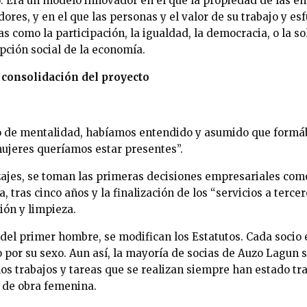
. Era un modelo innovador en el que la propiedad de las e
ores, y en el que las personas y el valor de su trabajo y es
eas como la participación, la igualdad, la democracia, o la s
pción social de la economía.
a consolidación del proyecto
de mentalidad, habíamos entendido y asumido que formá
ujeres queríamos estar presentes”.
zajes, se toman las primeras decisiones empresariales como 
, tras cinco años y la finalización de los “servicios a terce
ión y limpieza.
 del primer hombre, se modifican los Estatutos. Cada socio
o por su sexo. Aun así, la mayoría de socias de Auzo Lagun 
los trabajos y tareas que se realizan siempre han estado t
 de obra femenina.