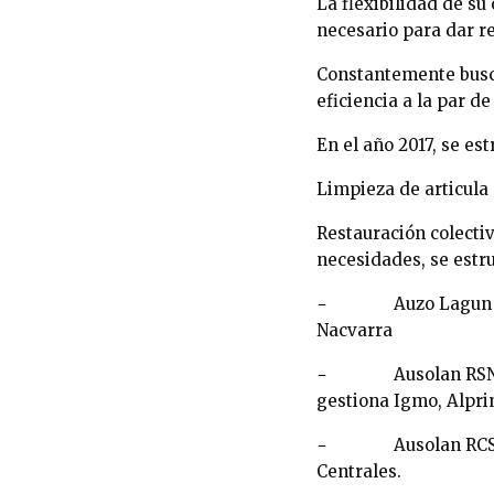
La flexibilidad de su
necesario para dar r
Constantemente busca
eficiencia a la par d
En el año 2017, se es
Limpieza de articula
Restauración colectiv
necesidades, se estru
− Auzo Lagun S. Co
Nacvarra
− Ausolan RSN: Que 
gestiona Igmo, Alprin
− Ausolan RCS: Que
Centrales.