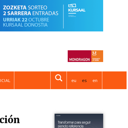
ICIAL
eu
es
en
ación