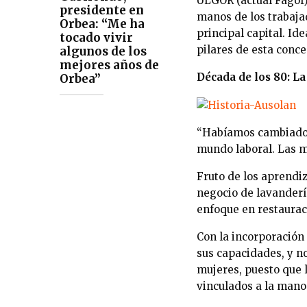
ULGOR (actual Fagor)
presidente en
manos de los trabajad
Orbea: “Me ha
principal capital. Id
tocado vivir
pilares de esta conce
algunos de los
mejores años de
Década de los 80: L
Orbea”
“Habíamos cambiado 
mundo laboral. Las m
Fruto de los aprendi
negocio de lavandería
enfoque en restaurac
Con la incorporación
sus capacidades, y n
mujeres, puesto que 
vinculados a la mano