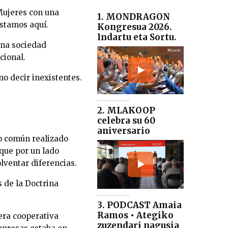
Mujeres con una
1. MONDRAGON
estamos aquí.
Kongresua 2026.
Indartu eta Sortu.
una sociedad
cional.
no decir inexistentes.
2. MLAKOOP
celebra su 60
aniversario
jo común realizado
 que por un lado
olventar diferencias.
 de la Doctrina
3. PODCAST Amaia
Ramos • Ategiko
era cooperativa
zuzendari nagusia