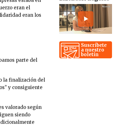
mpresas estaba en
fuerzo eran el
olidaridad eran los
Suscríbete
a nuestro
boletín
bamos parte del
la finalización del
ros” y consiguiente
 es valorado según
siguen siendo
radicionalmente