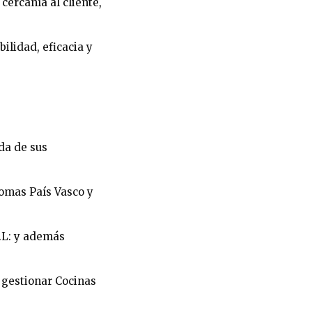
cercanía al cliente,
lidad, eficacia y
ida de sus
mas País Vasco y
.L: y además
gestionar Cocinas