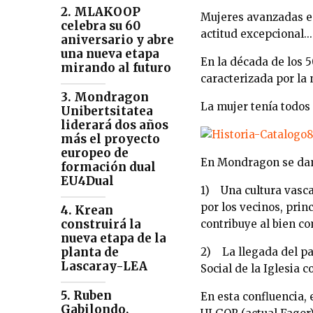
2. MLAKOOP
Mujeres avanzadas en
celebra su 60
actitud excepcional..
aniversario y abre
una nueva etapa
En la década de los 5
mirando al futuro
caracterizada por la 
3. Mondragon
La mujer tenía todos 
Unibertsitatea
liderará dos años
más el proyecto
europeo de
En Mondragon se dan
formación dual
EU4Dual
1) Una cultura vasca,
por los vecinos, prin
4. Krean
construirá la
contribuye al bien co
nueva etapa de la
planta de
2) La llegada del pa
Lascaray-LEA
Social de la Iglesia c
5. Ruben
En esta confluencia,
Gabilondo,