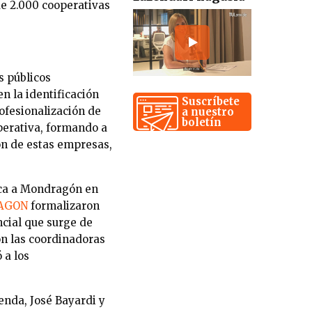
de 2.000 cooperativas
s públicos
n la identificación
Suscríbete
ofesionalización de
a nuestro
boletín
perativa, formando a
ón de estas empresas,
jica a Mondragón en
AGON
formalizaron
ncial que surge de
on las coordinadoras
 a los
enda, José Bayardi y