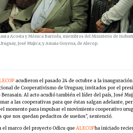
 Laura Acosta y Mónica Barriola, miembros del Ministerio de Indus
 Uruguay, José Mujica; y Amaia Goyena, de Alecop.
LECOP
acudieron el pasado 24 de octubre a la inauguración
acional de Cooperativismo de Uruguay, invitados por el pres
 Berasain. Al acto acudió también el líder del país, José Mu
rmar a las cooperativas para que éstas salgan adelante, pe
 el momento para impulsar el movimiento cooperativo urug
s que nos quedan pedacitos de sueños”, sentenció.
en el marco del proyecto Odicu que
ALECOP
ha iniciado reci