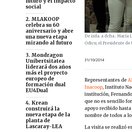
futuro y el impacto
social
2. MLAKOOP
celebra su 60
aniversario y abre
una nueva etapa
De izda. a dcha.: María
mirando al futuro
Odicu; el Presidente de
3. Mondragon
31/10/2014
Unibertsitatea
liderará dos años
más el proyecto
europeo de
Representantes de
A
formación dual
Inacoop
, Instituto N
EU4Dual
institución, Fernando
que no es sencillo fo
4. Krean
construirá la
apoyo recibido hasta
nueva etapa de la
nombre de todos a lo
planta de
Lascaray-LEA
La visita se realizó 