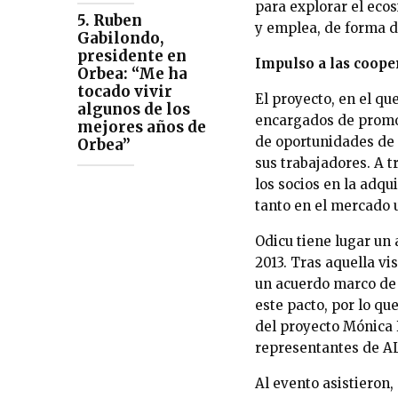
para explorar el eco
5. Ruben
y emplea, de forma di
Gabilondo,
presidente en
Impulso a las coope
Orbea: “Me ha
tocado vivir
El proyecto, en el qu
algunos de los
encargados de promov
mejores años de
de oportunidades de 
Orbea”
sus trabajadores. A 
los socios en la adq
tanto en el mercado 
Odicu tiene lugar un
2013. Tras aquella vi
un acuerdo marco de 
este pacto, por lo qu
del proyecto Mónica B
representantes de AL
Al evento asistieron