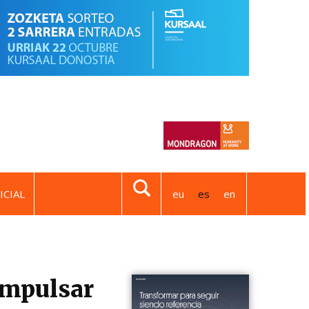
ICIAL
eu
es
en
impulsar