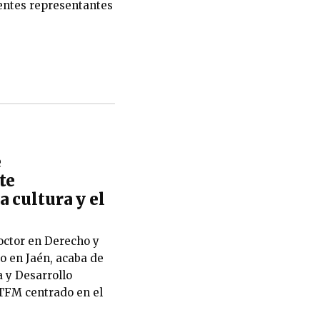
rentes representantes
e
te
 cultura y el
octor en Derecho y
o en Jaén, acaba de
a y Desarrollo
 TFM centrado en el