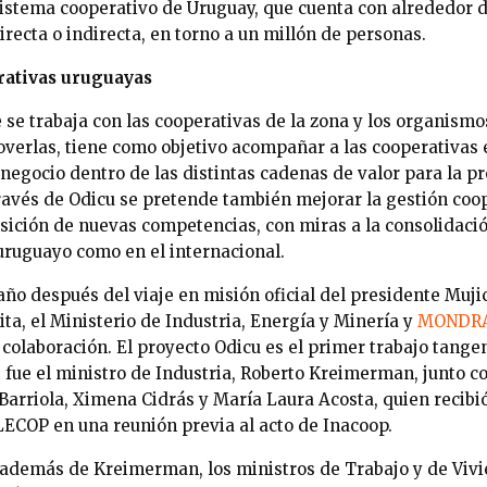
sistema cooperativo de Uruguay, que cuenta con alrededor 
recta o indirecta, en torno a un millón de personas.
rativas uruguayas
e se trabaja con las cooperativas de la zona y los organismo
erlas, tiene como objetivo acompañar a las cooperativas e
negocio dentro de las distintas cadenas de valor para la pr
través de Odicu se pretende también mejorar la gestión coo
uisición de nuevas competencias, con miras a la consolidaci
uruguayo como en el internacional.
 año después del viaje en misión oficial del presidente Mu
sita, el Ministerio de Industria, Energía y Minería y
MONDR
colaboración. El proyecto Odicu es el primer trabajo tange
e fue el ministro de Industria, Roberto Kreimerman, junto c
arriola, Ximena Cidrás y María Laura Acosta, quien recibió
ECOP en una reunión previa al acto de Inacoop.
, además de Kreimerman, los ministros de Trabajo y de Vivi