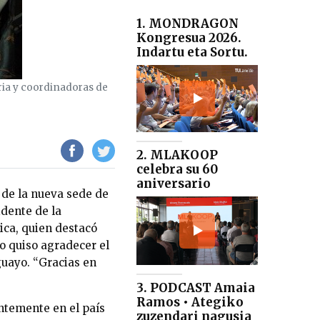
1. MONDRAGON
Kongresua 2026.
Indartu eta Sortu.
tria y coordinadoras de
2. MLAKOOP
celebra su 60
aniversario
 de la nueva sede de
idente de la
jica, quien destacó
ro quiso agradecer el
uayo. “Gracias en
3. PODCAST Amaia
Ramos • Ategiko
entemente en el país
zuzendari nagusia