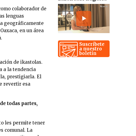
 como colaborador de
as lenguas
ada geográficamente
 Oaxaca, en un área
.
Suscríbete
a nuestro
boletín
ación de ikastolas.
a a la tendencia
a, prestigiarla. El
 revertir esa
de todas partes,
to les permite tener
es comunal. La