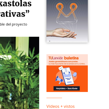
kastolas
ativas”
ble del proyecto
Vídeos + vistos