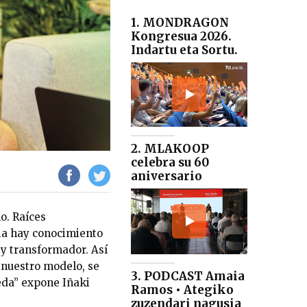
1. MONDRAGON
Kongresua 2026.
Indartu eta Sortu.
2. MLAKOOP
celebra su 60
aniversario
o. Raíces
ria hay conocimiento
 y transformador. Así
r nuestro modelo, se
3. PODCAST Amaia
ueda” expone Iñaki
Ramos • Ategiko
zuzendari nagusia