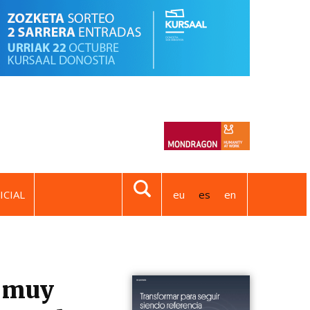
ICIAL
eu
es
en
ó muy