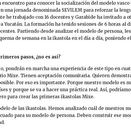
encuentro para conocer la socialización del modelo vasco y
 en una jornada denominada SEVILEM para reforzar la lengua
te he trabajado con 16 docentes y Garabide ha invitado a o
 Yucatán. La formación ha tenido sesiones de 6 horas al día
docentes. Partiendo desde analizar el modelo de persona, 
ema de semana en la ikastola en el día a día, poniendo el
rimeros pasos, ¿no es así?
to, pondrán en marcha una experiencia de este tipo en cuat
torio Mixe. Tienen aceptación comunitaria. Quieren demostr
posible. Por eso es importante. Porque nuestro modelo es m
íses y porque se va a hacer una práctica real. Así, podríam
ro para crear las primeras ikastolas Mixe.
odelo de las ikastolas. Hemos analizado cuál de nuestros 
cuado para su modelo de persona. Deben construir ese mode
ad.