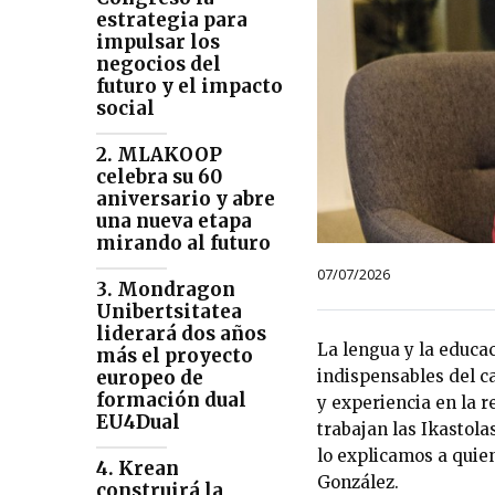
estrategia para
impulsar los
negocios del
futuro y el impacto
social
2. MLAKOOP
celebra su 60
aniversario y abre
una nueva etapa
mirando al futuro
07/07/2026
3. Mondragon
Unibertsitatea
liderará dos años
La lengua y la educac
más el proyecto
europeo de
indispensables del ca
formación dual
y experiencia en la 
EU4Dual
trabajan las Ikastola
lo explicamos a quien
4. Krean
González.
construirá la