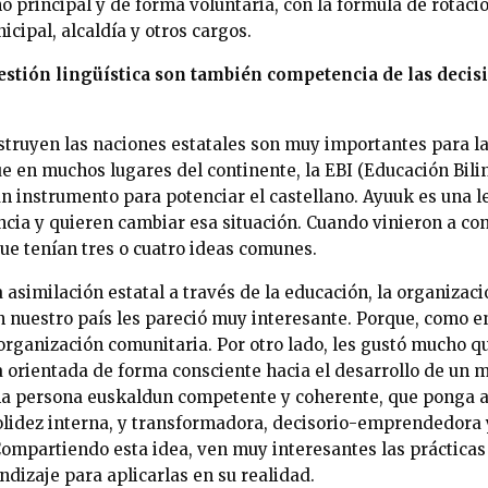
 principal y de forma voluntaria, con la fórmula de rotació
icipal, alcaldía y otros cargos.
estión lingüística son también competencia de las decis
struyen las naciones estatales son muy importantes para la
ue en muchos lugares del continente, la EBI (Educación Bilin
n instrumento para potenciar el castellano. Ayuuk es una l
encia y quieren cambiar esa situación. Cuando vinieron a co
ue tenían tres o cuatro ideas comunes.
a asimilación estatal a través de la educación, la organizaci
 nuestro país les pareció muy interesante. Porque, como 
organización comunitaria. Por otro lado, les gustó mucho q
 orientada de forma consciente hacia el desarrollo de un 
a persona euskaldun competente y coherente, que ponga a 
olidez interna, y transformadora, decisorio-emprendedora 
ompartiendo esta idea, ven muy interesantes las prácticas
dizaje para aplicarlas en su realidad.