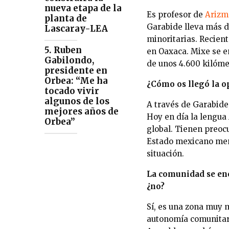
nueva etapa de la
Es profesor de
Arizm
planta de
Garabide lleva más d
Lascaray-LEA
minoritarias. Recien
5. Ruben
en Oaxaca. Mixe se e
Gabilondo,
de unos 4.600 kilóme
presidente en
Orbea: “Me ha
¿Cómo os llegó la o
tocado vivir
algunos de los
A través de Garabide,
mejores años de
Hoy en día la lengua 
Orbea”
global. Tienen preocu
Estado mexicano men
situación.
La comunidad se enc
¿no?
Sí, es una zona muy 
autonomía comunitari