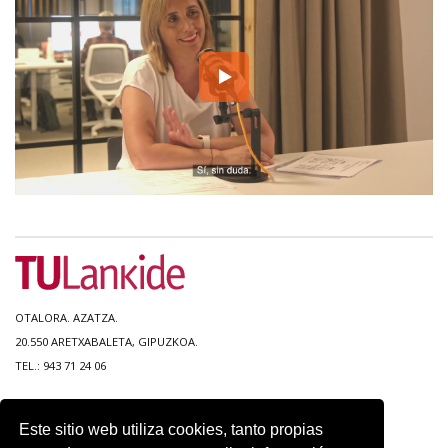
OTALORA. AZATZA.
20.550 ARETXABALETA, GIPUZKOA.
TEL.: 943 71 24 06
MAPA DEL SITIO
Este sitio web utiliza cookies, tanto propias
ACCESIBILIDAD