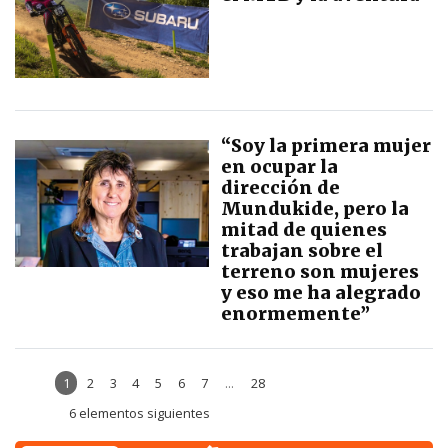
“Soy la primera mujer
en ocupar la
dirección de
Mundukide, pero la
mitad de quienes
trabajan sobre el
terreno son mujeres
y eso me ha alegrado
enormemente”
1
2
3
4
5
6
7
...
28
6 elementos siguientes