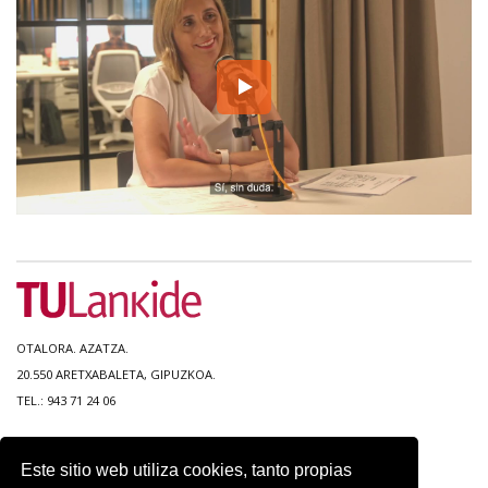
OTALORA. AZATZA.
20.550 ARETXABALETA, GIPUZKOA.
TEL.: 943 71 24 06
MAPA DEL SITIO
Este sitio web utiliza cookies, tanto propias
ACCESIBILIDAD