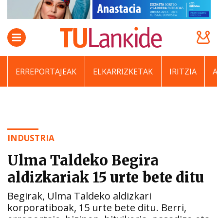
ERREPORTAJEAK
ELKARRIZKETAK
IRITZIA
INDUSTRIA
Ulma Taldeko Begira
aldizkariak 15 urte bete ditu
Begirak, Ulma Taldeko aldizkari
korporatiboak, 15 urte bete ditu. Berri,