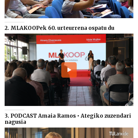
2. MLAKOOPek 60. urteurrena ospatu du
3. PODCAST Amaia Ramos • Ategiko zuzendari
nagusia