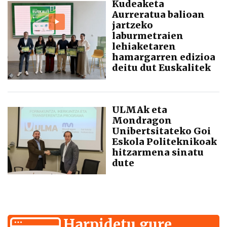
Kudeaketa
Aurreratua balioan
jartzeko
laburmetraien
lehiaketaren
hamargarren edizioa
deitu dut Euskalitek
ULMAk eta
Mondragon
Unibertsitateko Goi
Eskola Politeknikoak
hitzarmena sinatu
dute
Harpidetu gure