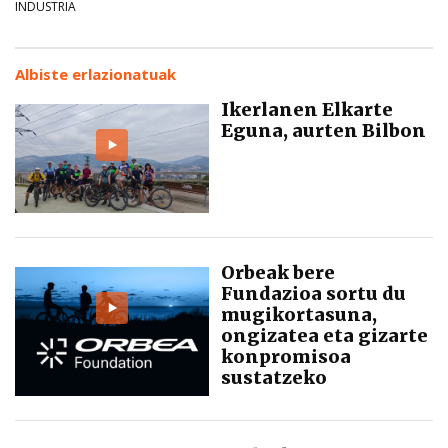
INDUSTRIA
Albiste erlazionatuak
Ikerlanen Elkarte
Eguna, aurten Bilbon
Orbeak bere
Fundazioa sortu du
mugikortasuna,
ongizatea eta gizarte
konpromisoa
sustatzeko