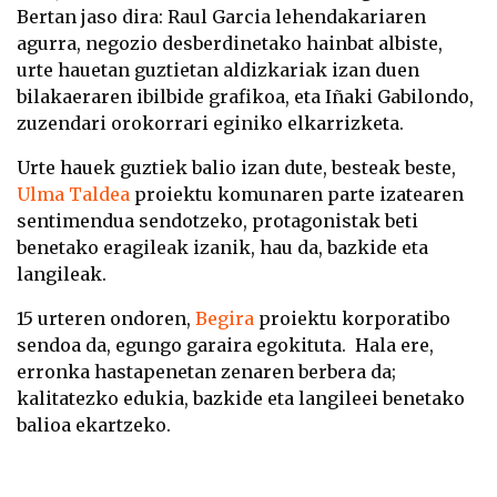
Bertan jaso dira: Raul Garcia lehendakariaren
agurra, negozio desberdinetako hainbat albiste,
urte hauetan guztietan aldizkariak izan duen
bilakaeraren ibilbide grafikoa, eta Iñaki Gabilondo,
zuzendari orokorrari eginiko elkarrizketa.
Urte hauek guztiek balio izan dute, besteak beste,
Ulma Taldea
proiektu komunaren parte izatearen
sentimendua sendotzeko, protagonistak beti
benetako eragileak izanik, hau da, bazkide eta
langileak.
15 urteren ondoren,
Begira
proiektu korporatibo
sendoa da, egungo garaira egokituta. Hala ere,
erronka hastapenetan zenaren berbera da;
kalitatezko edukia, bazkide eta langileei benetako
balioa ekartzeko.