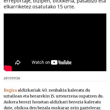
erreportaje, bizipen, bitxikeria, pasadizo eta
elkarriketez osatutako 15 urte.
2017/07/26
Begira
aldizkariak 40. zenbakia kaleratu du
uztailean eta berarekin 15. urteurrena ospatzen du.
Aukera berezi honetan aldizkari berezia kaleratu
dute, ohikoa den bezala euskaraz zein gazteleraz.