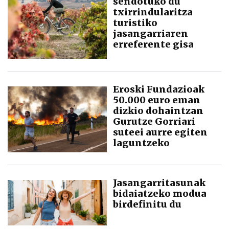
sendotuko du
txirrindularitza
turistiko
jasangarriaren
erreferente gisa
Eroski Fundazioak
50.000 euro eman
dizkio dohaintzan
Gurutze Gorriari
suteei aurre egiten
laguntzeko
Jasangarritasunak
bidaiatzeko modua
birdefinitu du