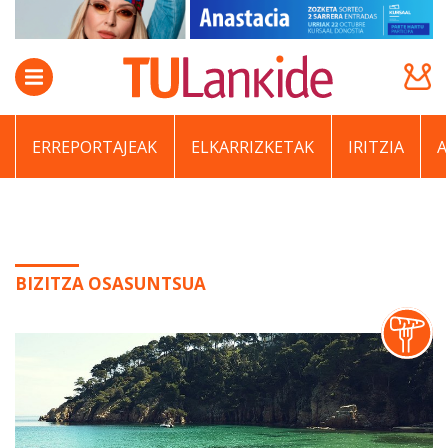
ERREPORTAJEAK
ELKARRIZKETAK
IRITZIA
BIZITZA OSASUNTSUA