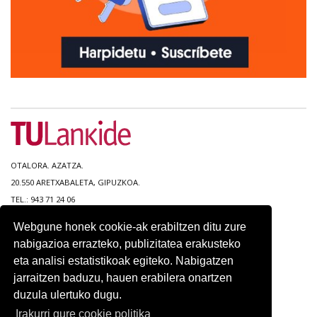
OTALORA. AZATZA.
20.550 ARETXABALETA, GIPUZKOA.
TEL.: 943 71 24 06
Webgune honek cookie-ak erabiltzen ditu zure
WEB MAPA
nabigazioa errazteko, publizitatea erakusteko
IRISGARRITASUNA
eta analisi estatistikoak egiteko. Nabigatzen
KONTAKTUA
jarraitzen baduzu, hauen erabilera onartzen
LEGEZKO OHARRA
duzula ulertuko dugu.
PRIBATUTASUN POLITIKA
COOKIEN POLITIKA
Irakurri gure cookie politika