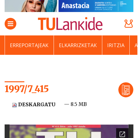
ERREPORTAJEAK
ELKARRIZKETAK
IRITZIA
1997/7_415
— 8.5 MB
DESKARGATU