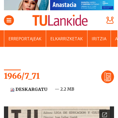
ERREPORTAJEAK
ELKARRIZKETAK
IRITZIA
1966/7_71
— 2.2 MB
DESKARGATU