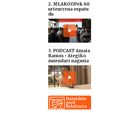
2. MLAKOOPek 60.
urteurrena ospatu
du
3. PODCAST Amaia
Ramos • Ategiko
zuzendari nagusia
Harpidetu
gure
buletinera