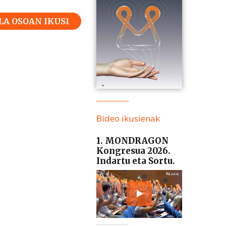
LA OSOAN IKUSI
Bideo ikusienak
1. MONDRAGON
Kongresua 2026.
Indartu eta Sortu.