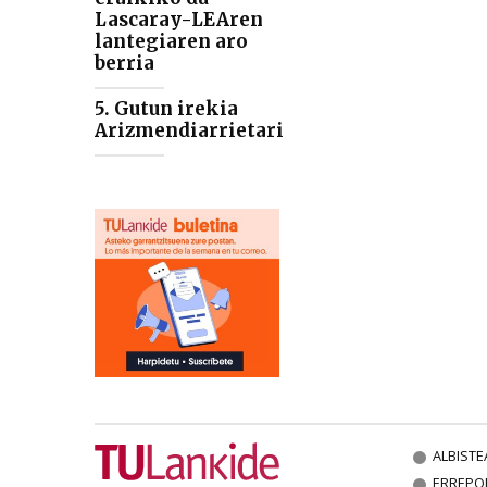
Lascaray-LEAren
lantegiaren aro
berria
5. Gutun irekia
Arizmendiarrietari
ALBISTE
ERREPO