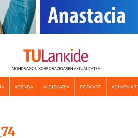
MONDRAGON KORPORAZIOAREN
AKTUALITATEA
IA
AGENDA
ALDIZKARIA
PODCAST
ADIMEN ART
_74