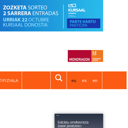
IFIZIALA
eu
es
en