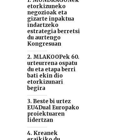
1. MONDRAGONek
etorkizuneko
negozioak eta
gizarte inpaktua
indartzeko
estrategia berretsi
du aurtengo
Kongresuan
2. MLAKOOPek 60.
urteurrena ospatu
du eta etapa berri
bati ekin dio
etorkizunari
begira
3. Beste bi urtez
EU4Dual Europako
proiektuaren
lidertzan
4. Kreanek
eraikiko du